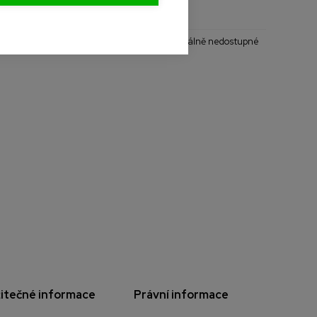
- Naskladníme do měsíce
- Aktuálně nedostupné
itečné informace
Právní informace