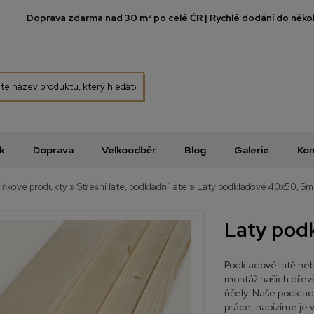
Doprava zdarma nad 30 m² po celé ČR | Rychlé dodání do několi
k
Doprava
Velkoodběr
Blog
Galerie
Kon
lňkové produkty
»
Střešní late, podkladní late
»
Laty podkladové 40x50, Sm
Laty pod
Podkladové latě nebo
montáž našich dřevěn
účely. Naše podklado
práce, nabízíme je