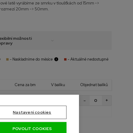
ové latě vyrábíme ze smrku v tloušťkách od 15mm ->
v rozmezí 20mm -> 50mm.
exibilní možnosti
opravy
- Naskladníme do měsíce
- Aktuálně nedostupné
Cena za bm
V balíku
Objednat balíků
5 bm
+
-
34 Kč
s DPH
1 ks
Celkem bm
0,0 bm
Nastavení cookies
POVOLIT COOKIES