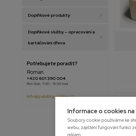
Doplňkové produkty
Doplňkové služby – opracování a
kartáčování dřeva
Potřebujete poradit?
Roman
+420 601 390 004
Pon-Sob, 7:00 - 19:00 hod.
info@palubky-online.cz
Informace o cookies na
Soubory cookie používáme ke shr
webu, zajištění fungování funkcí z
reklam.