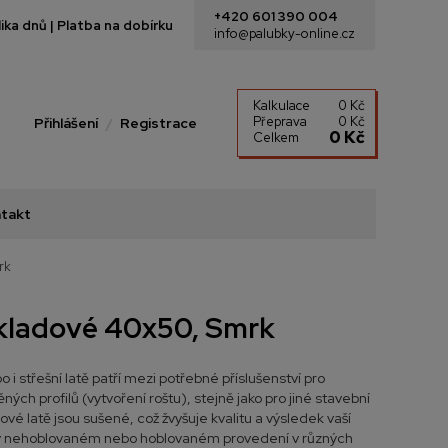
+420 601 390 004
ka dnů | Platba na dobírku
info@palubky-online.cz
Kalkulace
0 Kč
Přeprava
0 Kč
Přihlášení
Registrace
0 Kč
Celkem
takt
rk
kladové 40x50, Smrk
 i střešní latě patří mezi potřebné příslušenství pro
ých profilů (vytvoření roštu), stejně jako pro jiné stavební
vé latě jsou sušené, což žvyšuje kvalitu a výsledek vaší
 v nehoblovaném nebo hoblovaném provedení v různých