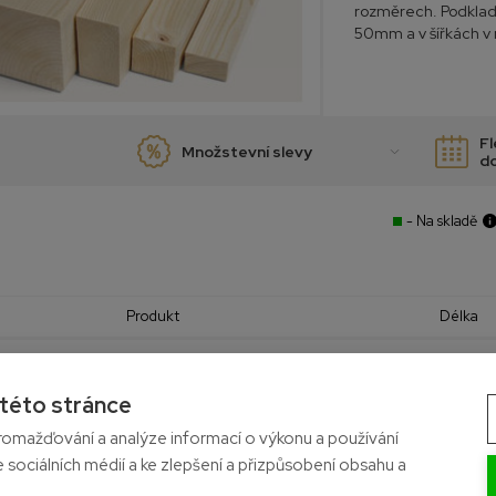
rozměrech. Podklad
50mm a v šířkách 
Fl
Množstevní slevy
d
- Na skladě
Produkt
Délka
5 m
40 x 50
 této stránce
Smrk
omažďování a analýze informací o výkonu a používání
e sociálních médií a ke zlepšení a přizpůsobení obsahu a