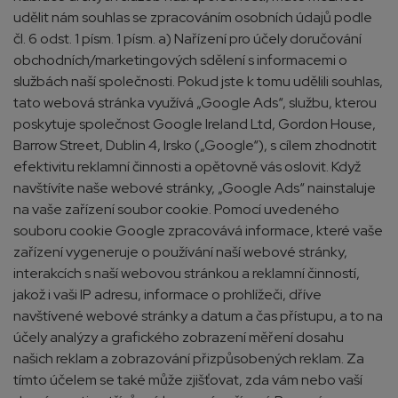
udělit nám souhlas se zpracováním osobních údajů podle
čl. 6 odst. 1 písm. 1 písm. a) Nařízení pro účely doručování
obchodních/marketingových sdělení s informacemi o
službách naší společnosti. Pokud jste k tomu udělili souhlas,
tato webová stránka využívá „Google Ads“, službu, kterou
poskytuje společnost Google Ireland Ltd, Gordon House,
Barrow Street, Dublin 4, Irsko („Google“), s cílem zhodnotit
efektivitu reklamní činnosti a opětovně vás oslovit. Když
navštívíte naše webové stránky, „Google Ads“ nainstaluje
na vaše zařízení soubor cookie. Pomocí uvedeného
souboru cookie Google zpracovává informace, které vaše
zařízení vygeneruje o používání naší webové stránky,
interakcích s naší webovou stránkou a reklamní činností,
jakož i vaši IP adresu, informace o prohlížeči, dříve
navštívené webové stránky a datum a čas přístupu, a to na
účely analýzy a grafického zobrazení měření dosahu
našich reklam a zobrazování přizpůsobených reklam. Za
tímto účelem se také může zjišťovat, zda vám nebo vaší