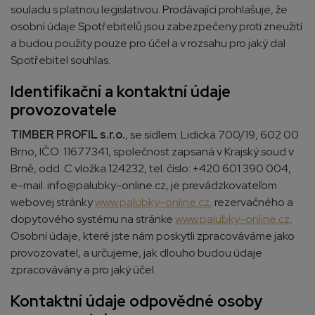
souladu s platnou legislativou. Prodávající prohlašuje, že
osobní údaje Spotřebitelů jsou zabezpečeny proti zneužití
a budou použity pouze pro účel a v rozsahu pro jaký dal
Spotřebitel souhlas.
Identifikační a kontaktní údaje
provozovatele
TIMBER PROFIL s.r.o.
, se sídlem: Lidická 700/19, 602 00
Brno, IČO: 11677341, společnost zapsaná v Krajský soud v
Brně, odd. C vložka 124232, tel. číslo: +420 601 390 004,
e-mail: info@palubky-online.cz, je prevádzkovateľom
webovej stránky
www.palubky-online.cz
,
rezervačného a
dopytového systému na stránke
www.palubky-online.cz,
Osobní údaje, které jste nám poskytli zpracováváme jako
provozovatel, a určujeme, jak dlouho budou údaje
zpracovávány a pro jaký účel.
Kontaktní údaje odpovědné osoby