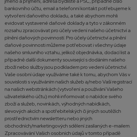
jméno a příjmení, adresa bydliště a PSČ, případně číslo
bankovního účtu, email a telefonní kontakt potřebujeme k
vytvoření daňového dokladu, a také abychom mohli
evidovat vystavené daňové doklady a tyto v zákonném
rozsahu zpracovávat pro účely vedení našeho účetnictví a
plnění daňových povinností. Pro účely účetnictví a plnění
daňové povinnosti můžeme potřebovat i všechny údaje
našeho smluvního vztahu, jelikož objednávka, dodací list a
případně další dokumenty související s dodáním našeho
zboží nebo služby jsou podkladem pro vedení účetnictví.
Vaše osobní údaje využíváme také k tomu, abychom Vás v
souvislosti s využíváním našich služeb a/nebo Vaší registrací
na našich webstránkách (vytvoření a používání Vašeho
uživatelského účtu) mohli informovat o nabídce svého
zboží a služeb, novinkách, výhodných nabídkách,
slevových akcích a spotřebitelských či jiných soutěžích
prostřednictvím newsletteru nebo jiných
obchodních/marketingových sdělení zasílaných e-mailem.
Zpracovávání Vašich osobních údajů v tomto případě