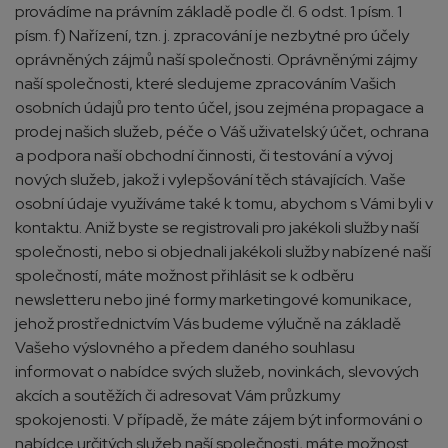
provádíme na právním základě podle čl. 6 odst. 1 písm. 1
písm. f) Nařízení, tzn. j. zpracování je nezbytné pro účely
oprávněných zájmů naší společnosti. Oprávněnými zájmy
naší společnosti, které sledujeme zpracováním Vašich
osobních údajů pro tento účel, jsou zejména propagace a
prodej našich služeb, péče o Váš uživatelský účet, ochrana
a podpora naší obchodní činnosti, či testování a vývoj
nových služeb, jakož i vylepšování těch stávajících. Vaše
osobní údaje využíváme také k tomu, abychom s Vámi byli v
kontaktu. Aniž byste se registrovali pro jakékoli služby naší
společnosti, nebo si objednali jakékoli služby nabízené naší
společností, máte možnost přihlásit se k odběru
newsletteru nebo jiné formy marketingové komunikace,
jehož prostřednictvím Vás budeme výlučně na základě
Vašeho výslovného a předem daného souhlasu
informovat o nabídce svých služeb, novinkách, slevových
akcích a soutěžích či adresovat Vám průzkumy
spokojenosti. V případě, že máte zájem být informováni o
nabídce určitých služeb naší společnosti, máte možnost