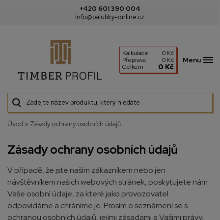
+420 601 390 004
info@palubky-online.cz
Kalkulace
0 Kč
Menu
Přeprava
0 Kč
0 Kč
Celkem
Úvod
»
Zásady ochrany osobních údajů
Zásady ochrany osobních údajů
V případě, že jste naším zákazníkem nebo jen
návštěvníkem našich webových stránek, poskytujete nám
Vaše osobní údaje, za které jako provozovatel
odpovídáme a chráníme je. Prosím o seznámení se s
ochranou osobních údajů, jejími zásadami a Vašimi právy,