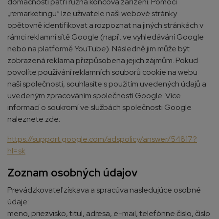
domácnosti patří různá koncová zařízení. Pomocí
„remarketingu“ lze uživatele naší webové stránky
opětovně identifikovat a rozpoznat na jiných stránkách v
rámci reklamní sítě Google (např. ve vyhledávání Google
nebo na platformě YouTube). Následně jim může být
zobrazená reklama přizpůsobena jejich zájmům. Pokud
povolíte používání reklamních souborů cookie na webu
naší společnosti, souhlasíte s použitím uvedených údajů a
uvedeným zpracováním společností Google. Více
informací o soukromí ve službách společnosti Google
naleznete zde:
https://support.google.com/adspolicy/answer/54817?
hl=sk
Zoznam osobných údajov
Prevádzkovateľ získava a spracúva nasledujúce osobné
údaje:
meno, priezvisko, titul, adresa, e-mail, telefónne číslo, číslo