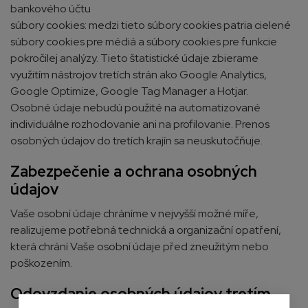
bankového účtu
súbory cookies: medzi tieto súbory cookies patria cielené
súbory cookies pre médiá a súbory cookies pre funkcie
pokročilej analýzy. Tieto štatistické údaje zbierame
využitím nástrojov tretích strán ako Google Analytics,
Google Optimize, Google Tag Manager a Hotjar.
Osobné údaje nebudú použité na automatizované
individuálne rozhodovanie ani na profilovanie. Prenos
osobných údajov do tretích krajín sa neuskutočňuje.
Zabezpečenie a ochrana osobných
údajov
Vaše osobní údaje chráníme v nejvyšší možné míře,
realizujeme potřebná technická a organizační opatření,
která chrání Vaše osobní údaje před zneužitým nebo
poškozením.
Odovzdanie osobných údajov tretím