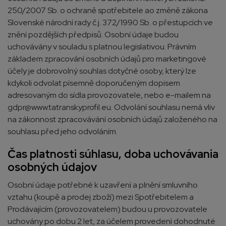
250/2007 Sb. o ochraně spotřebitele ao změně zákona
Slovenské národní rady č.j. 372/1990 Sb. o přestupcích ve
znění pozdějších předpisů. Osobní údaje budou
uchovávány v souladu s platnou legislativou. Právním
základem zpracování osobních údajů pro marketingové
účely je dobrovolný souhlas dotyčné osoby, který lze
kdykoli odvolat písemně doporučeným dopisem
adresovaným do sídla provozovatele, nebo e-mailem na
gdpr@www.tatranskyprofil.eu. Odvolání souhlasu nemá vliv
na zákonnost zpracovávání osobních údajů založeného na
souhlasu před jeho odvoláním.
Čas platnosti súhlasu, doba uchovávania
osobných údajov
Osobní údaje potřebné k uzavření a plnění smluvního
vztahu (koupě a prodej zboží) mezi Spotřebitelem a
Prodávajícím (provozovatelem) budou u provozovatele
uchovány po dobu 2 let, za účelem provedení dohodnuté