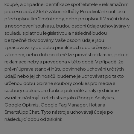
koupě, a případné identifikace spotřebitele v reklamačním
procesu počal 2 leté zákonné lhůty. Po odvolání souhlasu
před uplynutím 2 roční doby, nebo po uplynutí 2 roční doby
a neobnovení souhlasu, budou osobní údaje uchovávány v
souladu s platnou legislativou a následně budou
bezpečně zlikvidovány. Vaše osobní údaje jsou
zpracovávány po dobu promlčecích dob určených
zákonem, nebo dob po které lze provést reklamaci, pokud
reklamace nebyla provedena v této době. V případě, že
právní úprava stanoví lhůtu povinného uchování určitých
údajů nebo jejich nosičů, budeme je uchovávat po takto
určenou dobu. Sbírané soubory cookies pro média a
soubory cookies pro funkce pokročilé analýzy sbíráme
využitím nástrojů třetích stran jako Google Analytics,
Google Optimiz, Google Tag Manager, Hotjar a
SmartsUppChat. Tyto nástroje uchovávají údaje po
následující dobu od získání: