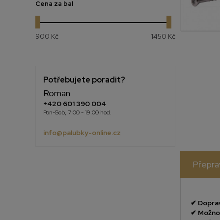
Cena
za bal
900 Kč
1450 Kč
Potřebujete poradit?
Roman
+420 601 390 004
Pon-Sob, 7:00 - 19:00 hod.
info@palubky-online.cz
Přepra
✔
Doprav
✔
Možnos