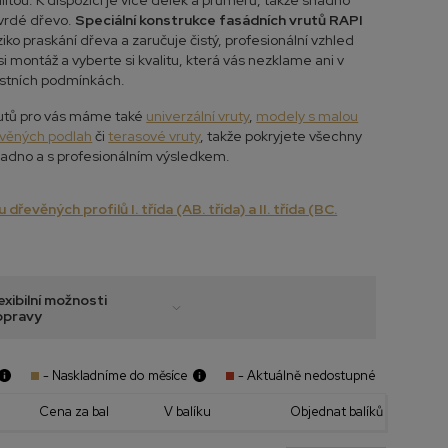
itou. K dispozici je více délek a průměrů, takže snadno
tvrdé dřevo.
Speciální konstrukce fasádních vrutů RAPI
ziko praskání dřeva a zaručuje čistý, profesionální vzhled
 montáž a vyberte si kvalitu, která vás nezklame ani v
stních podmínkách.
utů pro vás máme také
univerzální vruty
,
modely s malou
evěných podlah
či
terasové vruty
, takže pokryjete všechny
nadno a s profesionálním výsledkem.
 dřevěných profilů I. třída (AB. třída) a II. třída (BC.
exibilní možnosti
opravy
- Naskladníme do měsíce
- Aktuálně nedostupné
Cena za bal
V balíku
Objednat balíků