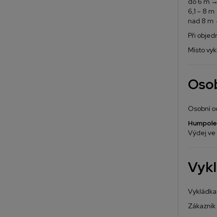
do 6 m →
6,1 – 8 
nad 8 m 
Při objed
Místo vyk
Osob
Osobní o
Humpole
Výdej ve
Vykl
Vykládka 
Zákazník 