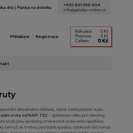
+420 601 390 004
ka dnů | Platba na dobírku
info@palubky-online.cz
Kalkulace
0 Kč
Přeprava
0 Kč
Přihlášení
Registrace
0 Kč
Celkem
takt
ruty
upevnění dřevěného obkladu, které odolá počasí i zubu
sádní vruty od RAPI TEC
– špičkovou volbu pro všechny
Tyto vruty jsou vyrobeny z nerezové oceli nebo opatřeny
íky čemuž se mohou pochlubit vysokou odolností vůči korozi