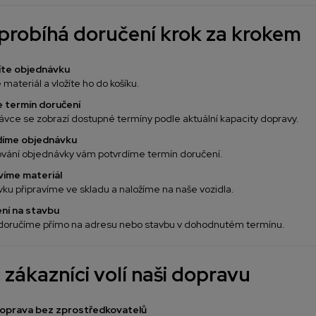
probíhá doručení krok za krokem
říte objednávku
materiál a vložíte ho do košíku.
te termín doručení
vce se zobrazí dostupné termíny podle aktuální kapacity dopravy.
díme objednávku
ování objednávky vám potvrdíme termín doručení.
avíme materiál
u připravíme ve skladu a naložíme na naše vozidla.
ení na stavbu
 doručíme přímo na adresu nebo stavbu v dohodnutém termínu.
 zákazníci volí naši dopravu
doprava bez zprostředkovatelů