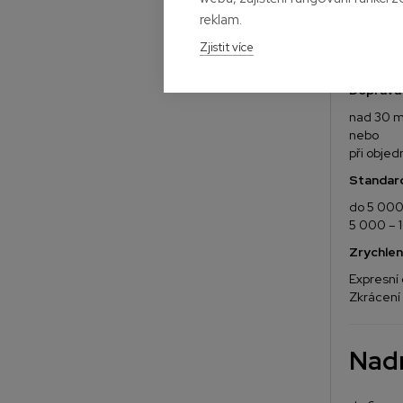
reklam.
Cen
Zjistit více
Doprava
nad 30 m
nebo
při obje
Standar
do 5 00
5 000 – 
Zrychlen
Expresní
Zkrácení
Nadr