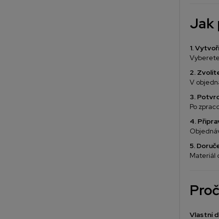
Jak 
1. Vytvo
Vyberete 
2. Zvolí
V objedná
3. Potvr
Po zprac
4. Připr
Objednávk
5. Doruč
Materiál
Proč
Vlastní 