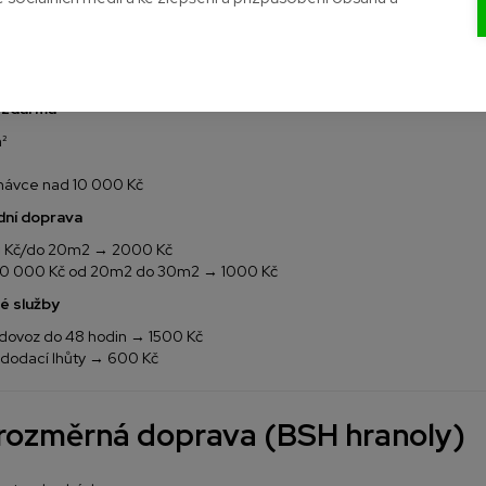
a dopravy
 zdarma
²
dnávce nad 10 000 Kč
dní doprava
0 Kč/do 20m2 → 2000 Kč
10 000 Kč od 20m2 do 30m2 → 1000 Kč
é služby
 dovoz do 48 hodin → 1500 Kč
 dodací lhůty → 600 Kč
ozměrná doprava (BSH hranoly)