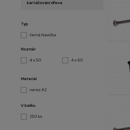
kartáčování dřeva
Typ
černá hlavička
Rozměr
4 x 50
4 x 60
Materiál
nerez A2
V balíku
250 ks