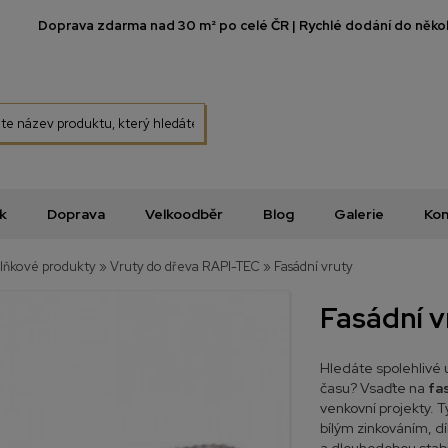
Doprava zdarma nad 30 m² po celé ČR | Rychlé dodání do několi
k
Doprava
Velkoodběr
Blog
Galerie
Kon
lňkové produkty
»
Vruty do dřeva RAPI-TEC
»
Fasádní vruty
Fasádní v
Hledáte spolehlivé 
času? Vsaďte na
fa
venkovní projekty. 
bílým zinkováním, d