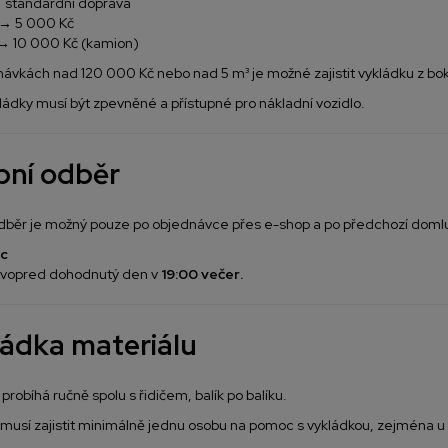
 standardní doprava
m → 5 000 Kč
→ 10 000 Kč (kamion)
návkách nad 120 000 Kč nebo nad 5 m³ je možné zajistit vykládku z bo
ládky musí být zpevněné a přístupné pro nákladní vozidlo.
ní odběr
dběr je možný pouze po objednávce přes e-shop a po předchozí doml
c
 vopred dohodnutý den v
19:00 večer
.
ádka materiálu
probíhá ručně spolu s řidičem, balík po balíku.
musí zajistit minimálně jednu osobu na pomoc s vykládkou, zejména u 