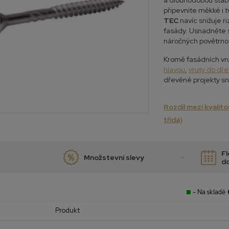
a dlouhodobou stabil
připevníte měkké i 
TEC
navíc snižuje ri
fasády. Usnadněte si
náročných povětrno
Kromě fasádních vr
hlavou
,
vruty do dř
dřevěné projekty s
Rozdíl mezi kvalitou
třída)
Fl
Množstevní slevy
d
- Na skladě
Produkt