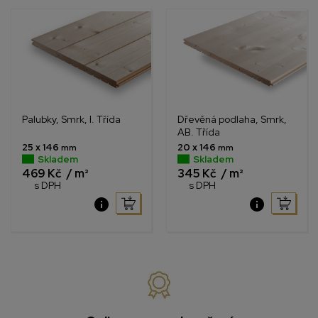
Palubky, Smrk, I. Třída
Dřevěná podlaha, Smrk,
AB. Třída
25 x 146
20 x 146
mm
mm
Skladem
Skladem
469 Kč
/ m²
345 Kč
/ m²
s DPH
s DPH