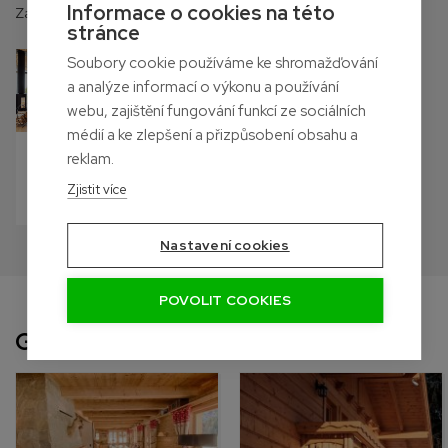
Informace o cookies na této
Začněte výběrem místa použití
stránce
Soubory cookie používáme ke shromažďování
a analýze informací o výkonu a používání
webu, zajištění fungování funkcí ze sociálních
médií a ke zlepšení a přizpůsobení obsahu a
Interiér
Exteriér
reklam.
Začněte
Začněte
Zjistit více
Nastavení cookies
POVOLIT COOKIES
Galerie