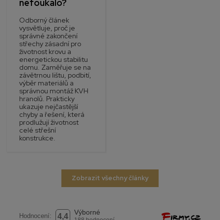
nefoukalo?
Odborný článek
vysvětluje, proč je
správné zakončení
střechy zásadní pro
životnost krovu a
energetickou stabilitu
domu. Zaměřuje se na
závětrnou lištu, podbití,
výběr materiálů a
správnou montáž KVH
hranolů. Prakticky
ukazuje nejčastější
chyby a řešení, která
prodlužují životnost
celé střešní
konstrukce.
Zobrazit všechny články