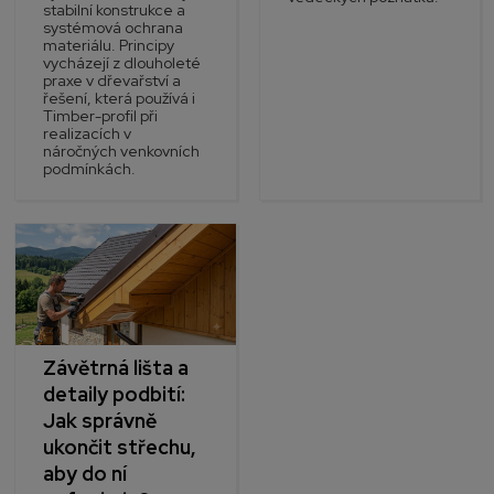
stabilní konstrukce a
systémová ochrana
materiálu. Principy
vycházejí z dlouholeté
praxe v dřevařství a
řešení, která používá i
Timber-profil při
realizacích v
náročných venkovních
podmínkách.
Závětrná lišta a
detaily podbití:
Jak správně
ukončit střechu,
aby do ní