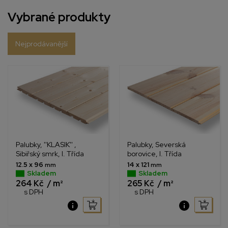
Vybrané produkty
Nejprodávanější
Palubky, ''KLASIK'' ,
Palubky, Severská
Sibiřský smrk, I. Třída
borovice, I. Třída
12.5 x 96
14 x 121
mm
mm
Skladem
Skladem
264 Kč
/ m²
265 Kč
/ m²
s DPH
s DPH