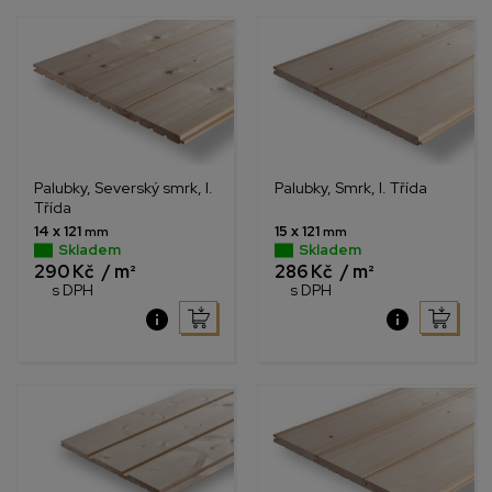
Palubky, Severský smrk, I.
Palubky, Smrk, I. Třída
Třída
14 x 121
15 x 121
mm
mm
Skladem
Skladem
290 Kč
/ m²
286 Kč
/ m²
s DPH
s DPH