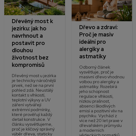
Dřevěný most k
Dřevo a zdraví:
jezírku: jak ho
Proč je masiv
navrhnout a
ideální pro
postavit pro
alergiky a
dlouhou
astmatiky
životnost bez
kompromisů
Odborný článek
vysvětluje, proč je
Dřevěný most u jezírka
masivní dřevo vhodnou
je technicky náročnější
volbou pro alergiky a
prvek, než se na první
astmatiky. Rozebírá
pohled zdá. Neustálý
jeho schopnost
kontakt s vlhkostí,
regulace vlhkosti,
teplotní výkyvy a UV
nízkou prašnost,
záření vytvářejí
absenci škodlivých
extrémní podmínky,
emisí a pozitivní vliv na
které prověřují každý
psychiku. Vychází z
detail konstrukce. V
více než 20 let praxe v
článku vysvětlujeme,
dřevařském průmyslu
proč je klíčový správný
a moderních
výběr dřeva, staticky
vědeckých poznatků.