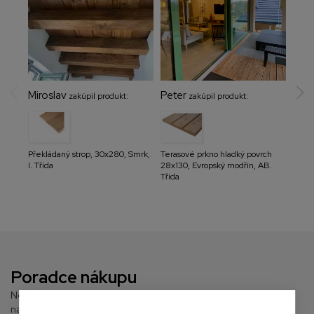
Miroslav
Peter
Hon
zakúpil produkt:
zakúpil produkt:
Překládaný strop, 30x280, Smrk,
Terasové prkno hladký povrch
Palub
I. Třída
28x130, Evropský modřín, AB.
Smrk, 
Třída
Poradce nákupu
Nejste si jisti, který produkt zvolit pro svůj projekt? Využijte
našeho nákupního poradce.