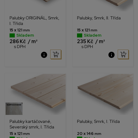
Palubky ORIGINÁL, Smrk,
Palubky, Smrk, II. Třída
I. Třída
15 x 121
15 x 121
mm
mm
Skladem
Skladem
286 Kč
/ m²
235 Kč
/ m²
s DPH
s DPH
Palubky kartáčované,
Palubky, Smrk, I. Třída
Severský smrk, I. Třída
15 x 121
20 x 146
mm
mm