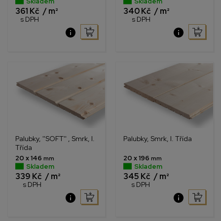
Skladem
Skladem
361 Kč
/ m²
340 Kč
/ m²
s DPH
s DPH
Palubky, ''SOFT'' , Smrk, I.
Palubky, Smrk, I. Třída
Třída
20 x 146
20 x 196
mm
mm
Skladem
Skladem
339 Kč
/ m²
345 Kč
/ m²
s DPH
s DPH