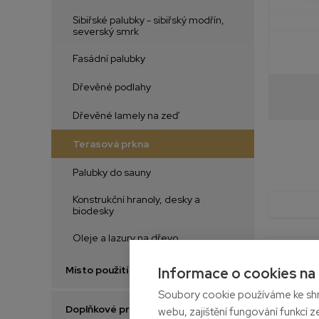
Sibiřské palubky - sibiřský modřín,
severský smrk
Fasádní palubky
Dřevěné podlahy
Dřevěné lamely na zeď
Terasová prkna
Palubky do sauny
Konstrukční hranoly, desky a
biodesky
Oleje a lazury na dřevo
Místo použití
Informace o cookies na
Soubory cookie používáme ke shr
Doplňkové produkty
webu, zajištění fungování funkcí z