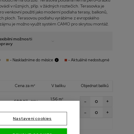
jednoduché na údržbu. Terasová podlaha nemá pero-drážku
rovádí v různých, příp. v žádných roztečích. Terasovka je
o venkovní použití jako moderní podlaha terasy, balkonů,
ých ploch. Terasovou podlahu vyrábíme z evropského
 zájmu je možno využít systém CAMO pro skrytou montáž.
exibilní možnosti
opravy
- Naskladníme do měsíce
- Aktuálně nedostupné
Cena za m²
V balíku
Objednat balíků
1,56 m²
+
-
690 Kč
s DPH
3 ks
1,95 m²
+
-
690 Kč
s DPH
3 ks
Nastavení cookies
Celkem m²
0,0 m²