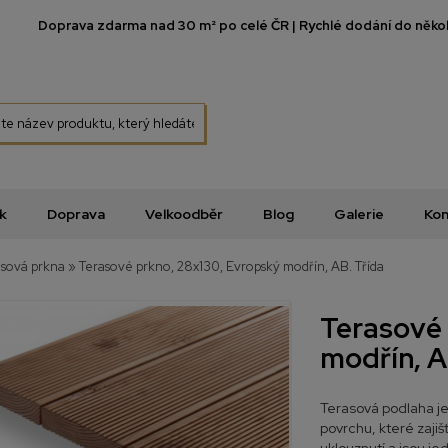
Doprava zdarma nad 30 m² po celé ČR | Rychlé dodání do několi
k
Doprava
Velkoodběr
Blog
Galerie
Kon
asová prkna
»
Terasové prkno, 28x130, Evropský modřín, AB. Třída
Terasové 
modřín, A
Terasová podlaha je
povrchu, které zaji