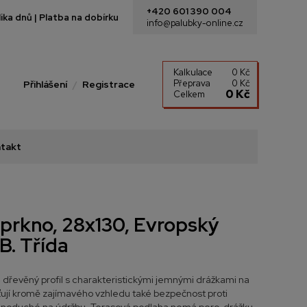
+420 601 390 004
ka dnů | Platba na dobírku
info@palubky-online.cz
Kalkulace
0 Kč
Přeprava
0 Kč
Přihlášení
Registrace
0 Kč
Celkem
takt
prkno, 28x130, Evropský
B. Třída
 dřevěný profil s charakteristickými jemnými drážkami na
šťují kromě zajímavého vzhledu také bezpečnost proti