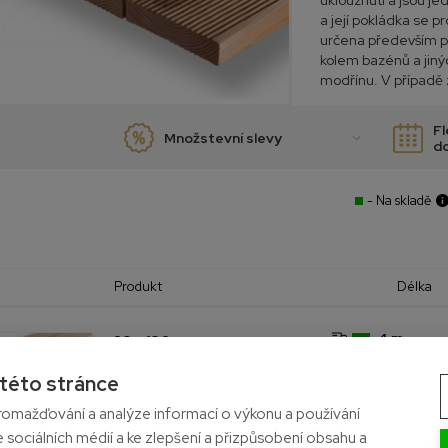
uklouznutí a jsou 
a její pokládka se p
určena především pr
kolem bazénů a jin
modřínu. V případě
Fl
Množstevní slevy
d
- Na skladě
Produkt
Délka
4 m
28 x 130
Evropský modřín
AB. třída
5 m
 této stránce
Exteriér
omažďování a analýze informací o výkonu a používání
e sociálních médií a ke zlepšení a přizpůsobení obsahu a