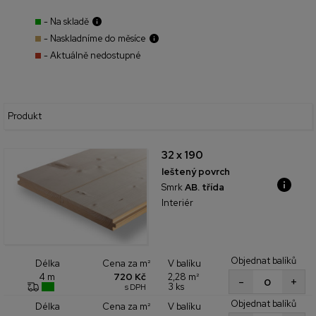
- Na skladě
- Naskladníme do měsíce
- Aktuálně nedostupné
Produkt
32 x 190
leštený povrch
Smrk
AB. třída
Interiér
Objednat balíků
Cena za m²
V balíku
Délka
720 Kč
2,28 m²
4 m
+
-
3 ks
s DPH
Objednat balíků
Cena za m²
V balíku
Délka