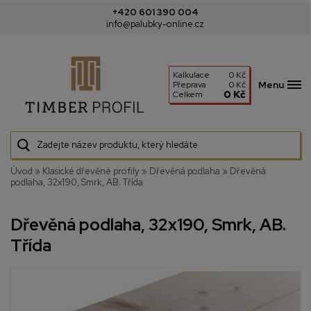
+420 601 390 004
info@palubky-online.cz
Kalkulace
0 Kč
Menu
Přeprava
0 Kč
0 Kč
Celkem
Úvod
»
Klasické dřevěné profily
»
Dřevěná podlaha
»
Dřevěná
podlaha, 32x190, Smrk, AB. Třída
Dřevěná podlaha, 32x190, Smrk, AB.
Třída