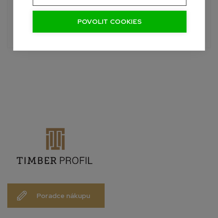
+420 601 390 004
Pon-Sob, 7:00 - 19:00 hod.
POVOLIT COOKIES
info@palubky-online.cz
Poradce nákupu