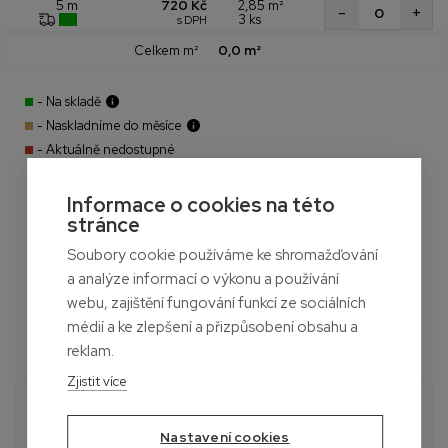
720 Kč
2,85 m²
5 m
+
-
3 ks
s DPH
Celkem m²
0,0 m²
- Na skladě
- Naskladníme do měsíce
- Aktuálně nedostupné
Informace o cookies na této
stránce
Soubory cookie používáme ke shromažďování
a analýze informací o výkonu a používání
webu, zajištění fungování funkcí ze sociálních
médií a ke zlepšení a přizpůsobení obsahu a
reklam.
Zjistit více
Potřebujete poradit?
Roman
Nastavení cookies