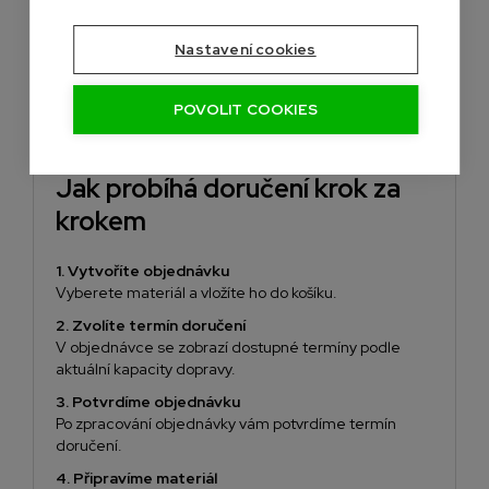
Vykládka probíhá ručně spolu s řidičem, balík po
balíku.
Nastavení cookies
Zákazník musí zajistit minimálně jednu osobu na
pomoc s vykládkou, zejména u větších nebo těžších
POVOLIT COOKIES
objednávek.
Jak probíhá doručení krok za
krokem
1. Vytvoříte objednávku
Vyberete materiál a vložíte ho do košíku.
2. Zvolíte termín doručení
V objednávce se zobrazí dostupné termíny podle
aktuální kapacity dopravy.
3. Potvrdíme objednávku
Po zpracování objednávky vám potvrdíme termín
doručení.
4. Připravíme materiál