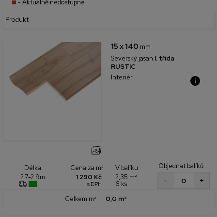
- Aktuálně nedostupné
Produkt
15 x 140
mm
Severský jasan
I. třída
RUSTIC
Interiér
Objednat balíků
Cena za m²
V balíku
Délka
1 290 Kč
2,35 m²
2.7-2.9m
+
-
6 ks
s DPH
Celkem m²
0,0 m²