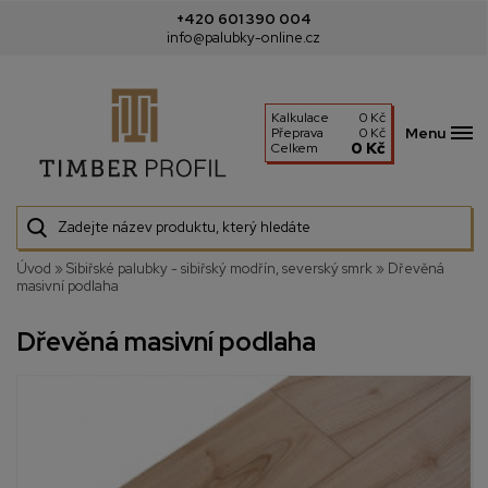
+420 601 390 004
info@palubky-online.cz
Kalkulace
0 Kč
Menu
Přeprava
0 Kč
0 Kč
Celkem
Úvod
»
Sibiřské palubky - sibiřský modřín, severský smrk
»
Dřevěná
masivní podlaha
Dřevěná masivní podlaha