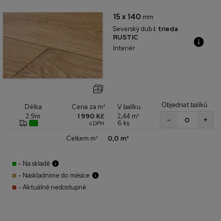
15 x 140
mm
Severský dub
I. trieda
RUSTIC
Interiér
Objednat balíků
Cena za m²
V balíku
Délka
1 990 Kč
2,44 m²
2.9m
+
-
6 ks
s DPH
Celkem m²
0,0 m²
- Na skladě
- Naskladníme do měsíce
- Aktuálně nedostupné