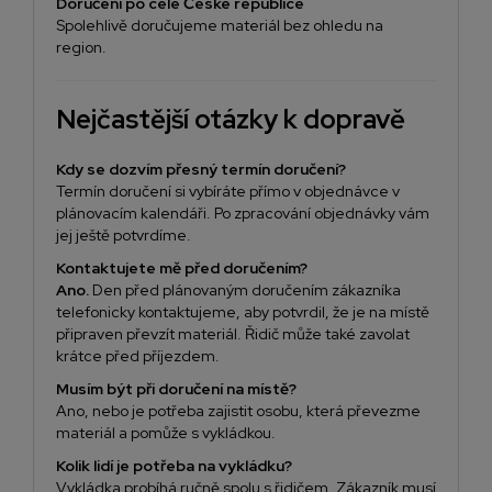
Doručení po celé České republice
Spolehlivě doručujeme materiál bez ohledu na
region.
Nejčastější otázky k dopravě
Kdy se dozvím přesný termín doručení?
Termín doručení si vybíráte přímo v objednávce v
plánovacím kalendáři. Po zpracování objednávky vám
jej ještě potvrdíme.
Kontaktujete mě před doručením?
Ano.
Den před plánovaným doručením zákazníka
telefonicky kontaktujeme, aby potvrdil, že je na místě
připraven převzít materiál. Řidič může také zavolat
krátce před příjezdem.
Musím být při doručení na místě?
Ano, nebo je potřeba zajistit osobu, která převezme
materiál a pomůže s vykládkou.
Kolik lidí je potřeba na vykládku?
Vykládka probíhá ručně spolu s řidičem. Zákazník musí