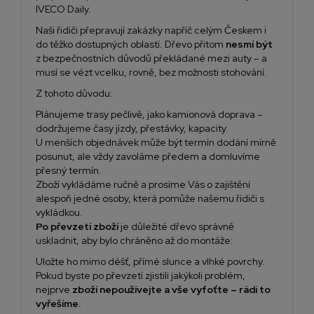
IVECO Daily.
Naši řidiči přepravují zakázky napříč celým Českem i
do těžko dostupných oblastí. Dřevo přitom
nesmí být
z bezpečnostních důvodů překládané mezi auty – a
musí se vézt vcelku, rovně, bez možnosti stohování.
Z tohoto důvodu:
Plánujeme trasy pečlivě, jako kamionová doprava –
dodržujeme časy jízdy, přestávky, kapacity.
U menších objednávek může být termín dodání mírně
posunut, ale vždy zavoláme předem a domluvíme
přesný termín.
Zboží vykládáme ručně a prosíme Vás o zajištění
alespoň jedné osoby, která pomůže našemu řidiči s
vykládkou.
Po převzetí zboží
je důležité dřevo správně
uskladnit, aby bylo chráněno až do montáže:
Uložte ho mimo déšť, přímé slunce a vlhké povrchy.
Pokud byste po převzetí zjistili jakýkoli problém,
nejprve
zboží nepoužívejte a vše vyfoťte – rádi to
vyřešíme.