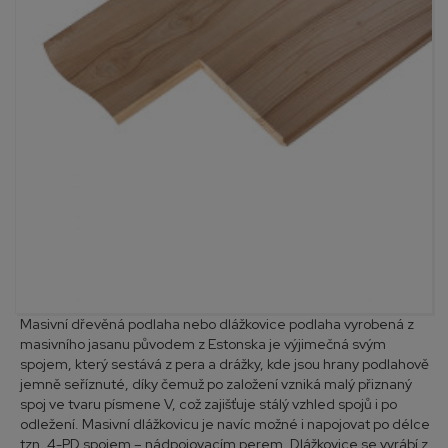
Masivní dřevěná podlaha nebo dlážkovice podlaha vyrobená z
masivního jasanu původem z Estonska je výjimečná svým
spojem, který sestává z pera a drážky, kde jsou hrany podlahově
jemně seříznuté, díky čemuž po založení vzniká malý přiznaný
spoj ve tvaru písmene V, což zajišťuje stálý vzhled spojů i po
odležení. Masivní dlážkovicu je navíc možné i napojovat po délce
tzn. 4-PD spojem – nádpojovacím perem. Dlážkovice se vyrábí z