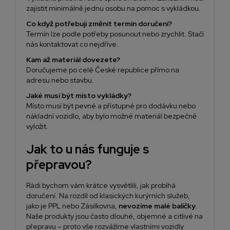
zajistit minimálně jednu osobu na pomoc s vykládkou.
Co když potřebuji změnit termín doručení?
Termín lze podle potřeby posunout nebo zrychlit. Stačí
nás kontaktovat co nejdříve.
Kam až materiál dovezete?
Doručujeme po celé České republice přímo na
adresu nebo stavbu.
Jaké musí být místo vykládky?
Místo musí být pevné a přístupné pro dodávku nebo
nákladní vozidlo, aby bylo možné materiál bezpečně
vyložit.
Jak to u nás funguje s
přepravou?
Rádi bychom vám krátce vysvětlili, jak probíhá
doručení. Na rozdíl od klasických kurýrních služeb,
jako je PPL nebo Zásilkovna,
nevozíme malé balíčky
.
Naše produkty jsou často dlouhé, objemné a citlivé na
přepravu – proto vše rozvážíme vlastními vozidly