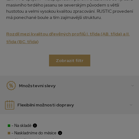
masivního tvrdého jasanu se severským původem s větší
hustotou a velmi vysokou kvalitou zpracování. RUSTIC provedení
má ponechané boule a tím zajímavější strukturu.
Rozdíl mezi kvalitou dřevěných profilů I. třída (AB. třída) a II.
třída (BC. třída)
Zobrazit filtr
Množstevní slevy
Flexibilní možnosti dopravy
- Na skladě
- Naskladníme do měsíce