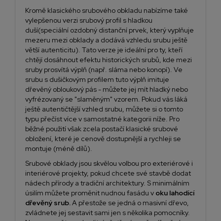
Kromě klasického srubového obkladu nabízíme také
vylepšenou verzi
srubový profil s hladkou
duší
(speciální ozdobný distanční prvek, který vyplňuje
mezeru mezi obklady a dodává vzhledu srubu ještě
větší autenticitu). Tato verze je ideální pro ty, kteří
chtějí dosáhnout efektu historických srubů, kde mezi
sruby prosvítá výplň (např. sláma nebo konopí). Ve
srubu s dušičkovým profilem tuto výplň imituje
dřevěný obloukový pás - můžete jej mít hladký nebo
vyfrézovaný se "slaměným" vzorem. Pokud vás láká
ještě autentičtější vzhled srubu, můžete si o tomto
typu přečíst více v samostatné kategorii níže. Pro
běžné použití však zcela postačí klasické srubové
obložení, které je cenově dostupnější a rychleji se
montuje (méně dílů).
Srubové obklady jsou skvělou volbou pro exteriérové i
interiérové projekty, pokud chcete své stavbě dodat
nádech přírody a tradiční architektury. S minimálním
úsilím můžete proměnit nudnou fasádu v
oku lahodící
dřevěný srub.
A přestože se jedná o masivní dřevo,
zvládnete jej sestavit sami jen s několika pomocníky.