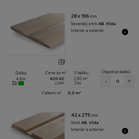
28 x 196
mm
Severský smrk
AB. třída
Interiér a exteriér
Objednat balíků
Cena za m²
V balíku
Délka
620 Kč
2,82 m²
4.8m
+
-
3 ks
s DPH
Celkem m²
0,0 m²
42 x 275
mm
Smrk
AB. třída
Interiér a exteriér