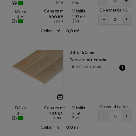
+
-
2 ks
s DPH
Objednat balíků
Cena za m²
V balíku
Délka
990 Kč
1,92 m²
4 m
+
-
2 ks
s DPH
Celkem m²
0,0 m²
24 x 150
mm
Borovica
AB. trieda
Interiér a exteriér
Objednat balíků
Cena za m²
V balíku
Délka
425 Kč
3 m²
4 m
+
-
5 ks
s DPH
Celkem m²
0,0 m²