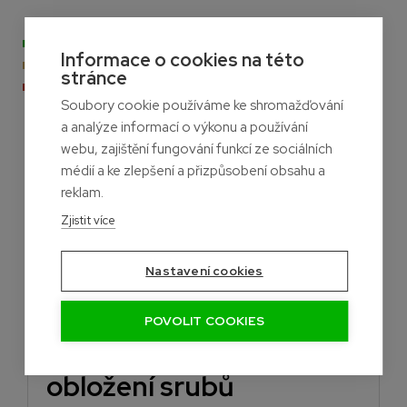
- Na skladě
Informace o cookies na této
- Naskladníme do měsíce
stránce
- Aktuálně nedostupné
Soubory cookie používáme ke shromažďování
a analýze informací o výkonu a používání
webu, zajištění fungování funkcí ze sociálních
médií a ke zlepšení a přizpůsobení obsahu a
reklam.
Zjistit více
*Všechny ceny jsou uvedeny včetně DPH
Nastavení cookies
Detailný popis
Přeprava
POVOLIT COOKIES
Nejlepší volba pro
obložení srubů