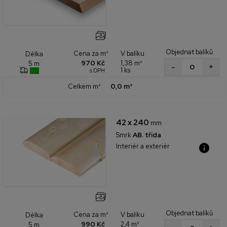
Objednat balíků
Cena za m²
V balíku
Délka
970 Kč
1,38 m²
5 m
+
-
1 ks
s DPH
Celkem m²
0,0 m²
42 x 240
mm
Smrk
AB. třída
Interiér a exteriér
Objednat balíků
Cena za m²
V balíku
Délka
990 Kč
2,4 m²
5 m