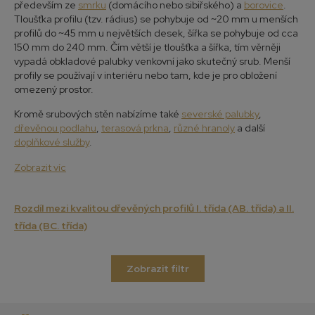
především ze
smrku
(domácího nebo sibiřského) a
borovice
.
Tloušťka profilu (tzv. rádius) se pohybuje od ~20 mm u menších
profilů do ~45 mm u největších desek, šířka se pohybuje od cca
150 mm do 240 mm. Čím větší je tloušťka a šířka, tím věrněji
vypadá obkladové palubky venkovní jako skutečný srub. Menší
profily se používají v interiéru nebo tam, kde je pro obložení
omezený prostor.
Kromě srubových stěn nabízíme také
severské palubky
,
dřevěnou podlahu
,
terasová prkna
,
různé hranoly
a další
doplňkové služby
.
Zobrazit víc
Rozdíl mezi kvalitou dřevěných profilů I. třída (AB. třída) a II.
třída (BC. třída)
Zobrazit filtr