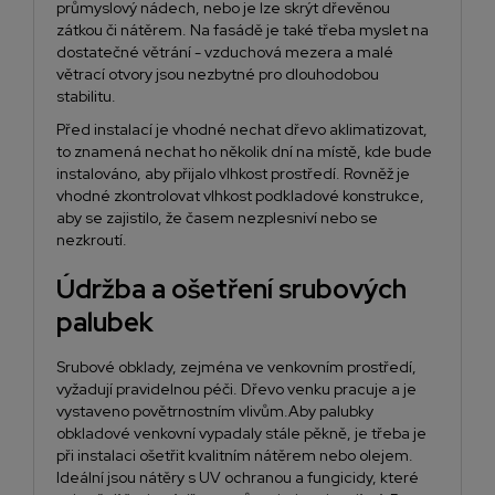
průmyslový nádech, nebo je lze skrýt dřevěnou
zátkou či nátěrem. Na fasádě je také třeba myslet na
dostatečné větrání - vzduchová mezera a malé
větrací otvory jsou nezbytné pro dlouhodobou
stabilitu.
Před instalací je vhodné nechat dřevo aklimatizovat,
to znamená nechat ho několik dní na místě, kde bude
instalováno, aby přijalo vlhkost prostředí. Rovněž je
vhodné zkontrolovat vlhkost podkladové konstrukce,
aby se zajistilo, že časem nezplesniví nebo se
nezkroutí.
Údržba a ošetření srubových
palubek
Srubové obklady, zejména ve venkovním prostředí,
vyžadují pravidelnou péči. Dřevo venku pracuje a je
vystaveno povětrnostním vlivům.Aby palubky
obkladové venkovní vypadaly stále pěkně, je třeba je
při instalaci ošetřit kvalitním
nátěrem
nebo olejem.
Ideální jsou
nátěry s UV ochranou
a fungicidy, které