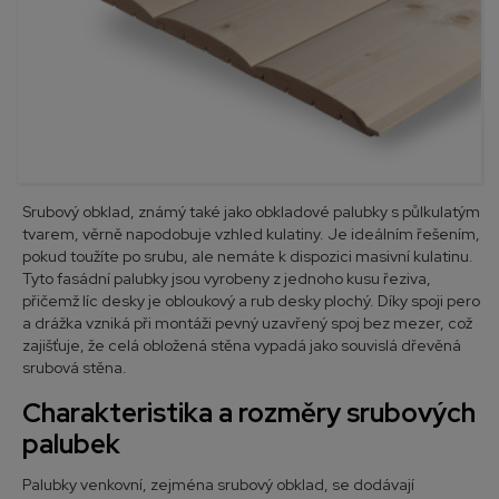
Srubový obklad, známý také jako obkladové palubky s půlkulatým
tvarem, věrně napodobuje vzhled kulatiny. Je ideálním řešením,
pokud toužíte po srubu, ale nemáte k dispozici masivní kulatinu.
Tyto fasádní palubky jsou vyrobeny z jednoho kusu řeziva,
přičemž líc desky je obloukový a rub desky plochý. Díky spoji pero
a drážka vzniká při montáži pevný uzavřený spoj bez mezer, což
zajišťuje, že celá obložená stěna vypadá jako souvislá dřevěná
srubová stěna.
Charakteristika a rozměry srubových
palubek
Palubky venkovní, zejména srubový obklad, se dodávají