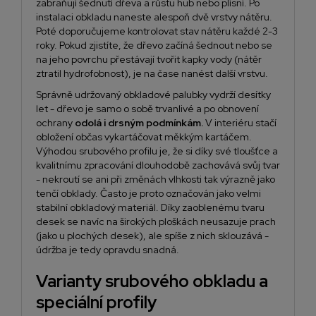
zabraňují šednutí dřeva a růstu hub nebo plísní. Po
instalaci obkladu naneste alespoň dvě vrstvy nátěru.
Poté doporučujeme kontrolovat stav nátěru každé 2-3
roky. Pokud zjistíte, že dřevo začíná šednout nebo se
na jeho povrchu přestávají tvořit kapky vody (nátěr
ztratil hydrofobnost), je na čase nanést další vrstvu.
Správně udržovaný obkladové palubky vydrží desítky
let - dřevo je samo o sobě trvanlivé a po obnovení
ochrany
odolá i drsným podmínkám.
V interiéru stačí
obložení občas vykartáčovat měkkým kartáčem.
Výhodou srubového profilu je, že si díky své tloušťce a
kvalitnímu zpracování dlouhodobě zachovává svůj tvar
- nekroutí se ani při změnách vlhkosti tak výrazně jako
tenčí obklady. Často je proto označován jako velmi
stabilní obkladový materiál. Díky zaoblenému tvaru
desek se navíc na širokých ploškách neusazuje prach
(jako u plochých desek), ale spíše z nich sklouzává -
údržba je tedy opravdu snadná.
Varianty srubového obkladu a
speciální profily