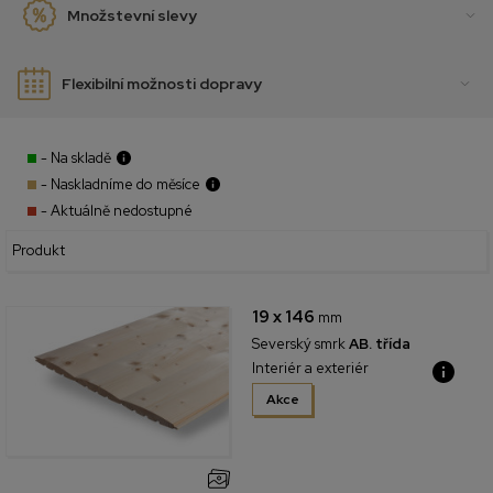
Množstevní slevy
Flexibilní možnosti dopravy
- Na skladě
- Naskladníme do měsíce
- Aktuálně nedostupné
Produkt
19 x 146
mm
Severský smrk
AB. třída
Interiér a exteriér
Akce