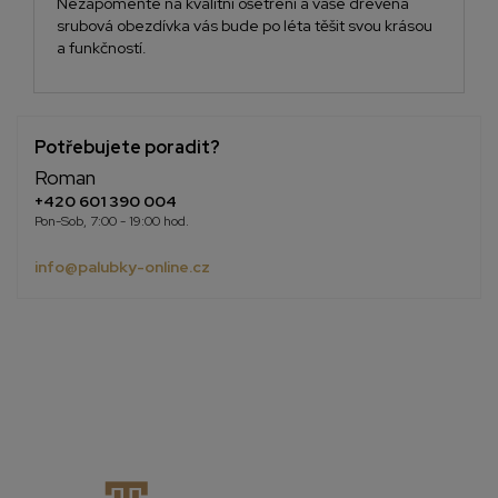
Nezapomeňte na kvalitní ošetření a vaše dřevěná
srubová obezdívka vás bude po léta těšit svou krásou
a funkčností.
Potřebujete poradit?
Roman
+420 601 390 004
Pon-Sob, 7:00 - 19:00 hod.
info@palubky-online.cz