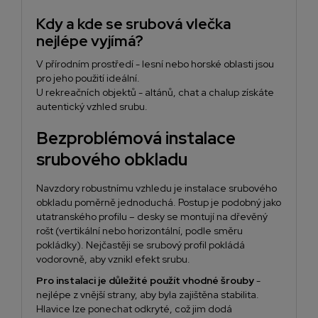
Kdy a kde se srubová vlečka
nejlépe vyjímá?
V přírodním prostředí - lesní nebo horské oblasti jsou
pro jeho použití ideální.
U rekreačních objektů - altánů, chat a chalup získáte
autentický vzhled srubu.
Bezproblémová instalace
srubového obkladu
Navzdory robustnímu vzhledu je
instalace srubového
obkladu
poměrně jednoduchá. Postup je podobný jako
u
tatranského profilu – desky se montují na dřevěný
rošt (vertikální nebo horizontální, podle směru
pokládky). Nejčastěji se srubový profil pokládá
vodorovně, aby vznikl efekt srubu.
Pro instalaci je důležité použít vhodné šrouby
-
nejlépe z vnější strany, aby byla zajištěna stabilita.
Hlavice lze ponechat odkryté, což jim dodá