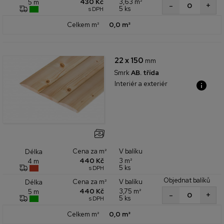
430 Kč
3,63 m²
5 m
+
-
5 ks
s DPH
Celkem m²
0,0 m²
22 x 150
mm
Smrk
AB. třída
Interiér a exteriér
Cena za m²
V balíku
Délka
440 Kč
3 m²
4 m
5 ks
s DPH
Objednat balíků
Cena za m²
V balíku
Délka
440 Kč
3,75 m²
5 m
+
-
5 ks
s DPH
Celkem m²
0,0 m²