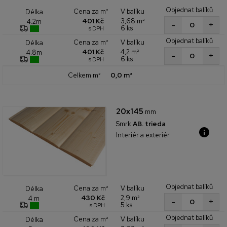
Objednat balíků
Cena za m²
V balíku
Délka
401 Kč
3,68 m²
4.2m
+
-
6 ks
s DPH
Objednat balíků
Cena za m²
V balíku
Délka
401 Kč
4,2 m²
4.8m
+
-
6 ks
s DPH
Celkem m²
0,0 m²
20x145
mm
Smrk
AB. trieda
Interiér a exteriér
Objednat balíků
Cena za m²
V balíku
Délka
430 Kč
2,9 m²
4 m
+
-
5 ks
s DPH
Objednat balíků
Cena za m²
V balíku
Délka