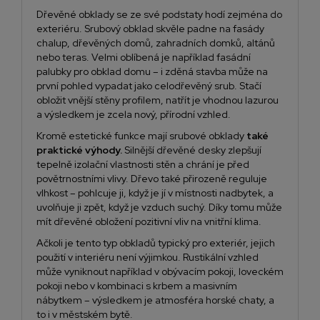
Dřevěné obklady se ze své podstaty hodí zejména do
exteriéru. Srubový obklad skvěle padne na fasády
chalup, dřevěných domů, zahradních domků, altánů
nebo teras. Velmi oblíbená je například fasádní
palubky pro obklad domu – i zděná stavba může na
první pohled vypadat jako celodřevěný srub. Stačí
obložit vnější stěny profilem, natřít je vhodnou
lazurou
a výsledkem je zcela nový, přírodní vzhled.
Kromě estetické funkce mají srubové obklady
také
praktické výhody.
Silnější dřevěné desky zlepšují
tepelně izolační vlastnosti stěn a chrání je před
povětrnostními vlivy. Dřevo také přirozeně reguluje
vlhkost – pohlcuje ji, když je jí v místnosti nadbytek, a
uvolňuje ji zpět, když je vzduch suchý. Díky tomu může
mít dřevěné obložení pozitivní vliv na vnitřní klima.
Ačkoli je tento typ obkladů typický pro exteriér, jejich
použití v interiéru není výjimkou.
Rustikální vzhled
může vyniknout například v obývacím pokoji, loveckém
pokoji nebo v kombinaci s krbem a masivním
nábytkem – výsledkem je atmosféra horské chaty, a
to i v městském bytě.