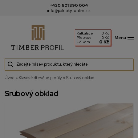
+420 601 390 004
info@palubky-online.cz
Kalkulace
0 Kč
Menu
Přeprava
0 Kč
0 Kč
Celkem
Úvod
»
Klasické dřevěné profily
»
Srubový obklad
Srubový obklad