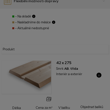
Flexibilní možnosti dopravy
- Na skladě
- Naskladníme do měsíce
- Aktuálně nedostupné
Produkt
42 x 275
Smrk
AB. třída
Interiér a exteriér
Objednat balíků
Cena za m²
V balíku
Délka