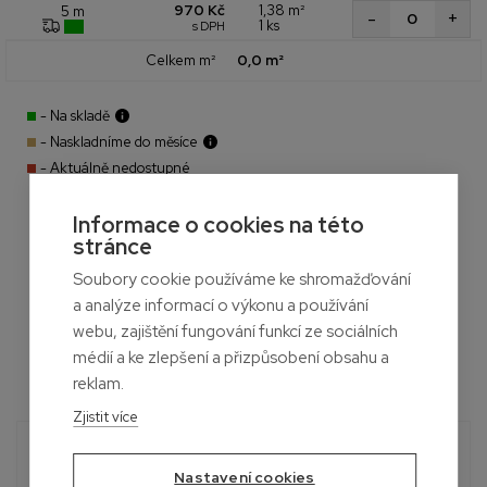
970 Kč
1,38 m²
5 m
+
-
1 ks
s DPH
Celkem m²
0,0 m²
- Na skladě
- Naskladníme do měsíce
- Aktuálně nedostupné
Informace o cookies na této
stránce
Soubory cookie používáme ke shromažďování
a analýze informací o výkonu a používání
webu, zajištění fungování funkcí ze sociálních
médií a ke zlepšení a přizpůsobení obsahu a
reklam.
Zjistit více
Potřebujete poradit?
Nastavení cookies
Roman