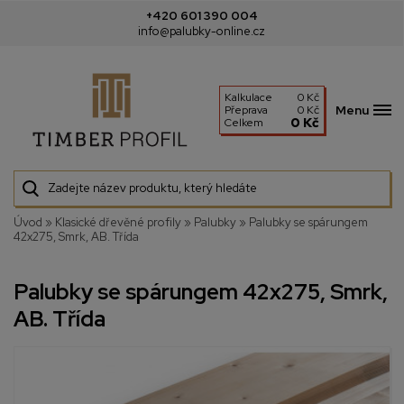
+420 601 390 004
info@palubky-online.cz
Kalkulace
0 Kč
Menu
Přeprava
0 Kč
0 Kč
Celkem
Úvod
»
Klasické dřevěné profily
»
Palubky
»
Palubky se spárungem
42x275, Smrk, AB. Třída
Palubky se spárungem 42x275, Smrk,
AB. Třída