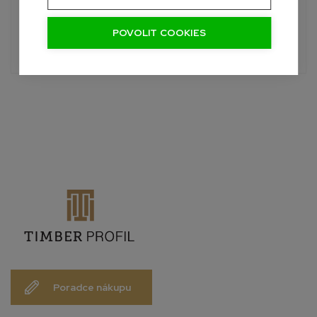
+420 601 390 004
Pon-Sob, 7:00 - 19:00 hod.
POVOLIT COOKIES
info@palubky-online.cz
Poradce nákupu