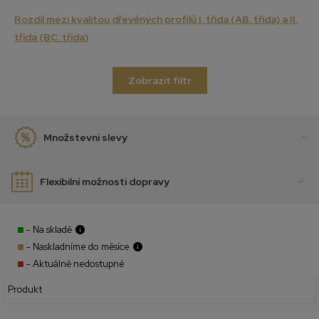
Rozdíl mezi kvalitou dřevěných profilů I. třída (AB. třída) a II.
třída (BC. třída)
Zobrazit filtr
Množstevní slevy
Flexibilní možnosti dopravy
- Na skladě
- Naskladníme do měsíce
- Aktuálně nedostupné
Produkt