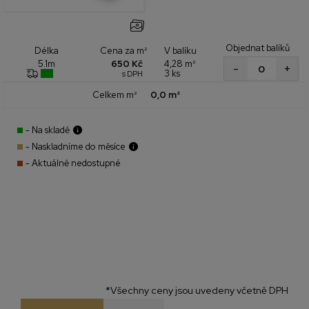
Objednat balíků
Cena za m²
V balíku
Délka
650 Kč
4,28 m²
5.1m
+
-
3 ks
s DPH
Celkem m²
0,0 m²
- Na skladě
- Naskladníme do měsíce
- Aktuálně nedostupné
*Všechny ceny jsou uvedeny včetně DPH