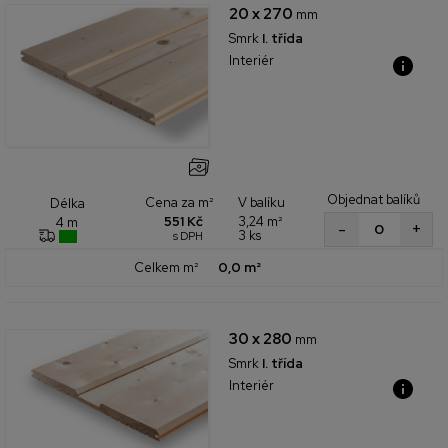
20 x 270
mm
Smrk
I. třída
Interiér
Objednat balíků
Cena za m²
V balíku
Délka
551 Kč
3,24 m²
4 m
+
-
3 ks
s DPH
Celkem m²
0,0 m²
30 x 280
mm
Smrk
I. třída
Interiér