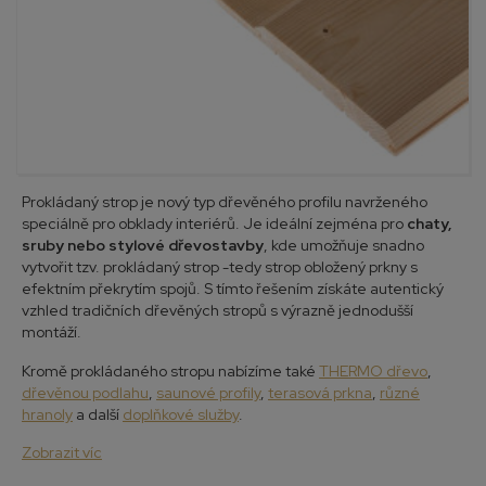
Prokládaný strop je nový typ dřevěného profilu navrženého
speciálně pro obklady interiérů. Je ideální zejména pro
chaty,
sruby nebo stylové dřevostavby
, kde umožňuje snadno
vytvořit tzv. prokládaný strop -tedy strop obložený prkny s
efektním překrytím spojů. S tímto řešením získáte autentický
vzhled tradičních dřevěných stropů s výrazně jednodušší
montáží.
Kromě prokládaného stropu nabízíme také
THERMO dřevo
,
dřevěnou podlahu
,
saunové profily
,
terasová prkna
,
různé
hranoly
a další
doplňkové služby
.
Zobrazit víc