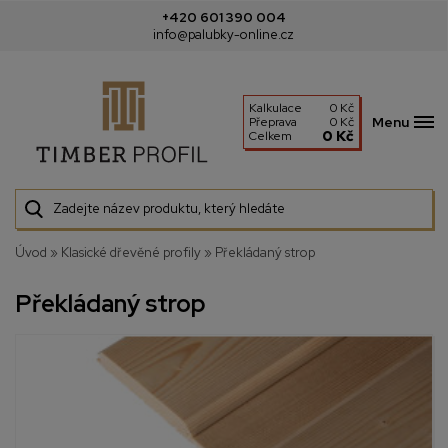
+420 601 390 004
info@palubky-online.cz
Kalkulace
0 Kč
Menu
Přeprava
0 Kč
0 Kč
Celkem
Úvod
»
Klasické dřevěné profily
»
Překládaný strop
Překládaný strop