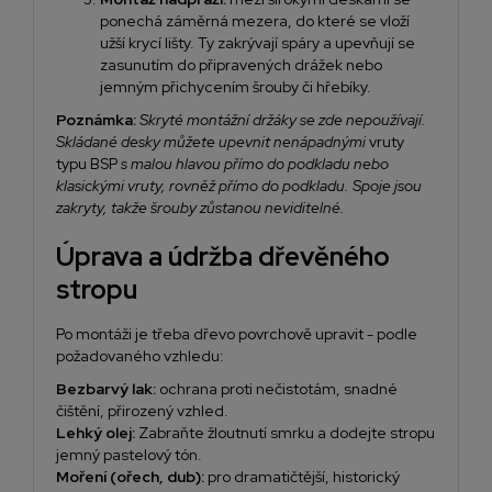
ponechá záměrná mezera, do které se vloží
užší krycí lišty. Ty zakrývají spáry a upevňují se
zasunutím do připravených drážek nebo
jemným přichycením šrouby či hřebíky.
Poznámka:
Skryté montážní držáky se zde nepoužívají.
Skládané desky můžete upevnit nenápadnými
vruty
typu BSP
s malou hlavou přímo do podkladu nebo
klasickými vruty, rovněž přímo do podkladu. Spoje jsou
zakryty, takže šrouby zůstanou neviditelné.
Úprava a údržba dřevěného
stropu
Po montáži je třeba dřevo
povrchově upravit
- podle
požadovaného vzhledu:
Bezbarvý lak:
ochrana proti nečistotám, snadné
čištění, přirozený vzhled.
Lehký olej:
Zabraňte žloutnutí smrku a dodejte stropu
jemný pastelový tón.
Moření (ořech, dub):
pro dramatičtější, historický