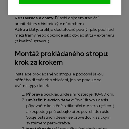
efektem.
Dřevěné rámy:
ideální způsob, jak dodat místnostem
strukturu bez instalace těžkých trámů.
Restaurace a chaty:
Působí dojmem tradiční
architektury s historickým nádechem.
Atika a štíty:
profil je dostatečně pevný i jako podhled
mezi trámy nebo dokonce jako obklad štítu v exteriéru
(s kvalitní úpravou).
Montáž prokládaného stropu:
krok za krokem
Instalace prokládaného stropu je podobná jako u
běžného dřevěného obložení, jen se pracuje se
dvěma typy desek.
Příprava podkladu:
Ideální rozteč je 40-60 cm.
Umístění hlavních desek:
První širokou desku
připevněte ke stěně s dilatační mezerou (~1 cm)
a zespodu ji přišroubujte přes povrch do roštu.
Spoje ostatních desek se provedou klasickým
systémem pero-drážka.
Montáž nadpraží:
mezi širokými deskami se