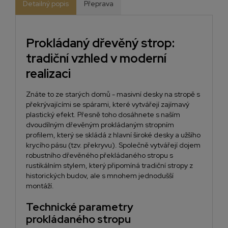
Detailný popis
Přeprava
Prokládaný dřevěný strop:
tradiční vzhled v moderní
realizaci
Znáte to ze starých domů - masivní desky na stropě s
překrývajícími se spárami, které vytvářejí zajímavý
plastický efekt. Přesně toho dosáhnete s naším
dvoudílným dřevěným prokládaným stropním
profilem, který se skládá z hlavní široké desky a užšího
krycího pásu (tzv. překryvu). Společně vytvářejí dojem
robustního dřevěného překládaného stropu s
rustikálním stylem
, který připomíná tradiční stropy z
historických budov, ale s mnohem jednodušší
montáží.
Technické parametry
prokládaného stropu