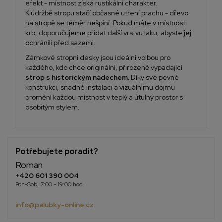
efekt - místnost získá rustikální charakter.
K údržbě stropu stačí občasné utření prachu - dřevo
na stropě se téměř nešpiní. Pokud máte v místnosti
krb, doporučujeme přidat další vrstvu laku, abyste jej
ochránili před sazemi.
Zámkové stropní desky jsou ideální volbou pro
každého, kdo chce originální, přirozeně vypadající
strop s historickým nádechem.
Díky své pevné
konstrukci, snadné instalaci a vizuálnímu dojmu
promění každou místnost v teplý a útulný prostor s
osobitým stylem.
Potřebujete poradit?
Roman
+420 601 390 004
Pon-Sob, 7:00 - 19:00 hod.
info@palubky-online.cz