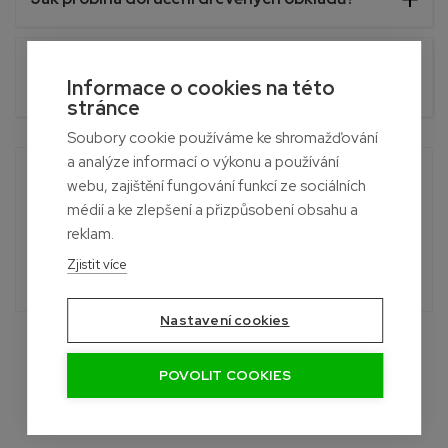
Souvisí drobné poškození obalu s kvalitou
Informace o cookies na této
obkladu?
stránce
Soubory cookie používáme ke shromažďování
a analýze informací o výkonu a používání
Potřebujete poradit?
webu, zajištění fungování funkcí ze sociálních
Roman
médií a ke zlepšení a přizpůsobení obsahu a
+420 601 390 004
reklam.
Pon-Sob, 7:00 - 19:00 hod.
Zjistit více
info@palubky-online.cz
Nastavení cookies
POVOLIT COOKIES