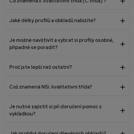
Co znamená II. kvalitativní třída (C.třída) ?
Jaké délky profilů a obkladů nabízíte?
Je možné navštívit a vybrat si profily osobně,
případně se poradit?
Proč jste lepší než ostatní?
Což znamená NSi. kvalitativní třída?
Je nutné zajistit si při doručení pomoc s
vykládkou?
Jak probíhá doručení dřevěných obkladů?