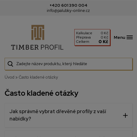
+420 601 390 004
info@palubky-online.cz
Kalkulace
0 Kč
Menu
Přeprava
0 Kč
0 Kč
Celkem
Úvod
»
Často kladené otázky
Často kladené otázky
Jak správně vybrat dřevěné profily z vaší
nabídky?