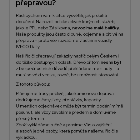
přepravou?
Rádi bychom vám krátce vysvětlili, jak probíhá
doručení. Na rozdíl od klasických kurýrních služeb,
jako je PPL nebo Zásilkovna,
nevozíme malé balíčky
.
Naše produkty jsou často dlouhé, objemné a citlivé na
přepravu – proto vše rozvážíme vlastními vozidly
IVECO Daily.
Naši řidiči přepravují zakázky napříč celým Českem i
do těžko dostupných oblastí. Dřevo přitom
nesmí být
z bezpečnostních důvodů překládané mezi auty – a
musí se vézt vcelku, rovně, bez možnosti stohování.
Z tohoto důvodu:
Plánujeme trasy pečlivě, jako kamionová doprava –
dodržujeme časy jízdy, přestávky, kapacity.
U menších objednávek může být termín dodání mírně
posunut, ale vždy zavoláme předem a domluvíme
přesný termín.
Zboží vykládáme ručně a prosíme Vás o zajištění
alespoň jedné osoby, která pomůže našemu řidiči s
vykládkou.