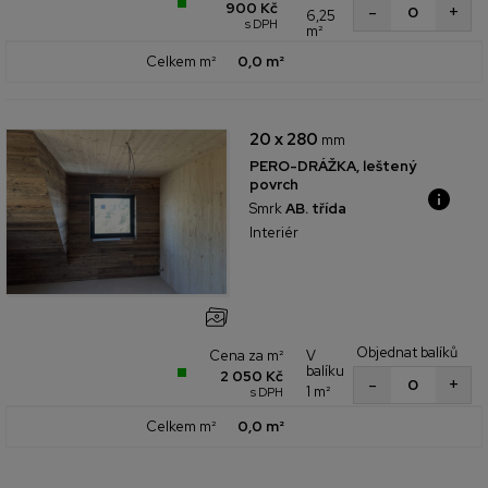
900 Kč
+
-
6,25
s DPH
m²
Celkem m²
0,0 m²
20 x 280
mm
PERO-DRÁŽKA, leštený
povrch
Smrk
AB. třída
Interiér
Objednat balíků
Cena za m²
V
balíku
2 050 Kč
+
-
1 m²
s DPH
Celkem m²
0,0 m²