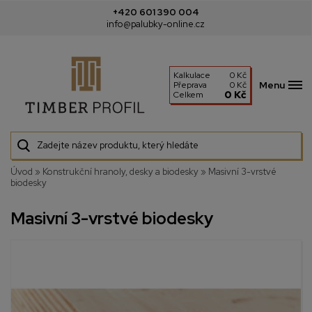
+420 601 390 004
info@palubky-online.cz
Kalkulace
0 Kč
Menu
Přeprava
0 Kč
0 Kč
Celkem
Úvod
»
Konstrukční hranoly, desky a biodesky
»
Masivní 3-vrstvé
biodesky
Masivní 3-vrstvé biodesky