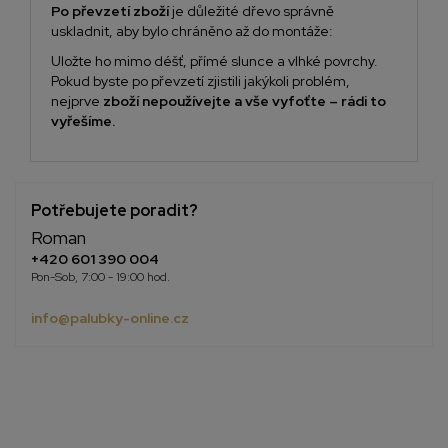
Po převzetí zboží
je důležité dřevo správně
uskladnit, aby bylo chráněno až do montáže:
Uložte ho mimo déšť, přímé slunce a vlhké povrchy.
Pokud byste po převzetí zjistili jakýkoli problém,
nejprve
zboží nepoužívejte a vše vyfoťte – rádi to
vyřešíme.
Potřebujete poradit?
Roman
+420 601 390 004
Pon-Sob, 7:00 - 19:00 hod.
info@palubky-online.cz