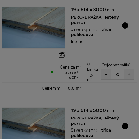
19 x 614 x 3000
mm
PERO-DRÁŽKA, leštený
povrch
Severský smrk
I. třída
pohledová
Interiér
V
Objednat balíků
Cena za m²
balíku
920 Kč
+
-
1,84
s DPH
m²
Celkem m²
0,0 m²
19 x 614 x 5000
mm
PERO-DRÁŽKA, leštený
povrch
Severský smrk
I. třída
pohledová