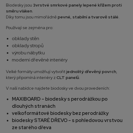
Biodesky jsou
3vrstvé smrkové panely lepené křížem proti
směru vláken
.
Díky tomu jsou mimořádně
pevné, stabilní a tvarově stálé
.
Používají se zejména pro:
obklady stěn
obklady stropů
výrobu nábytku
moderní dřevěné interiéry
Velké formáty umožňují vytvořit
jednolitý dřevěný povrch
,
který připomíná interiéry z
CLT panelů
.
V naší nabídce najdete biodosky ve dvou provedeních:
MAXIBOARD – biodesky s perodrážkou po
dlouhých stranách
velkoformátové biodesky bez perodrážky
biodesky STARÉ DŘEVO – s pohledovou vrstvou
ze starého dřeva