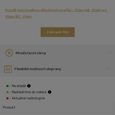
Rozdíl mezi kvalitou dřevěných profilů I. třída (AB. třída) a II.
třída (BC. třída)
Zobrazit filtr
Množstevní slevy
Flexibilní možnosti dopravy
- Na skladě
- Naskladníme do měsíce
- Aktuálně nedostupné
Produkt