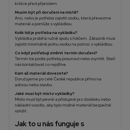
krátce před příjezdem.
Musím být při doručení na místě?
Ano, nebo je potřeba zajistit osobu, která převezme
materiál a pomůže s vykládkou.
Kolik lidí je potřeba na vykládku?
Vykládka probíhá ručně spolu s řidičem. Zákazník musí
zajistit minimálně jednu osobu na pomoc s vykládkou.
Co když potřebuji změnit termín doručení?
Termín lze podle potřeby posunout nebo zrychlit. Stačí
nás kontaktovat co nejdříve.
Kam až materiál dovezete?
Doručujeme po celé České republice přímo na
adresu nebo stavbu.
Jaké musí být místo vykládky?
Místo musí být pevné a přístupné pro dodávku nebo
nákladní vozidlo, aby bylo možné materiál bezpečně
vyložit.
Jak to u nás funguje s