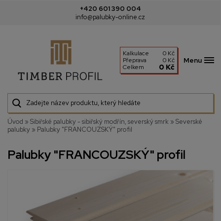
+420 601 390 004
info@palubky-online.cz
Kalkulace
0 Kč
Menu
Přeprava
0 Kč
0 Kč
Celkem
Úvod
»
Sibiřské palubky - sibiřský modřín, severský smrk
»
Severské
palubky
»
Palubky "FRANCOUZSKÝ" profil
Palubky "FRANCOUZSKÝ" profil