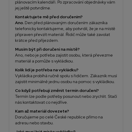
plánovacím kalendáři. Po zpracování objednávky vám
jej ještě potvrdíme.
Kontaktujete mě před doručením?
Ano.
Den před plánovaným doručením zákazníka
telefonicky kontaktujeme, aby potvrdil, že je na místě
připraven převzít materiál. Řidič může také zavolat
krátce před příjezdem.
Musím být při doručení na místě?
Ano, nebo je potřeba zajistit osobu, která převezme
materiál a pomůže s vykládkou.
Kolik lidí je potřeba na vykládku?
Vykládka probíhá ručně spolu s řidičem. Zákazník musí
zajistit minimálně jednu osobu na pomoc s vykládkou.
Co když potřebuji změnit termín doručení?
Termín lze podle potřeby posunout nebo zrychlit. Stačí
nás kontaktovat co nejdříve.
Kam až materiál dovezete?
Doručujeme po celé České republice přímo na
adresu nebo stavbu.
Jaké musí být místo vykládky?