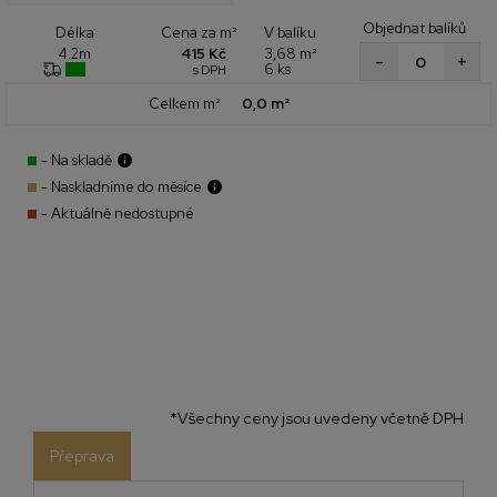
Objednat balíků
Cena za m²
V balíku
Délka
415 Kč
3,68 m²
4.2m
+
-
6 ks
s DPH
Celkem m²
0,0 m²
- Na skladě
- Naskladníme do měsíce
- Aktuálně nedostupné
*Všechny ceny jsou uvedeny včetně DPH
Přeprava