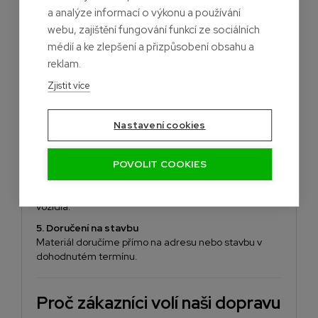
krokem
a analýze informací o výkonu a používání
webu, zajištění fungování funkcí ze sociálních
1. Vytvoříte objednávku
médií a ke zlepšení a přizpůsobení obsahu a
Vyberete materiál a vložíte ho do košíku.
reklam.
2. Zvolíte termín doručení
Zjistit více
V objednávce se zobrazí dostupné termíny podle
aktuální kapacity dopravy.
Nastavení cookies
3. Potvrdíme objednávku
Po zpracování objednávky vám potvrdíme termín
doručení.
POVOLIT COOKIES
4. Připravíme materiál
Objednávku připravíme ve skladu a naložíme na naše
vozidla.
5. Doručení na stavbu
Materiál doručíme přímo na adresu nebo stavbu v
dohodnutém termínu.
Proč zákazníci volí naši dopravu