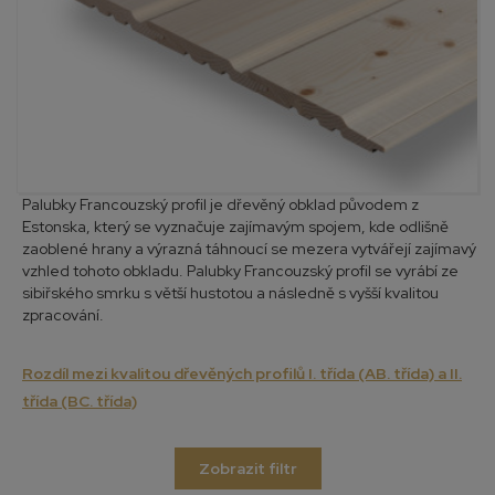
Palubky Francouzský profil je dřevěný obklad původem z
Estonska, který se vyznačuje zajímavým spojem, kde odlišně
zaoblené hrany a výrazná táhnoucí se mezera vytvářejí zajímavý
vzhled tohoto obkladu. Palubky Francouzský profil se vyrábí ze
sibiřského smrku s větší hustotou a následně s vyšší kvalitou
zpracování.
Rozdíl mezi kvalitou dřevěných profilů I. třída (AB. třída) a II.
třída (BC. třída)
Zobrazit filtr