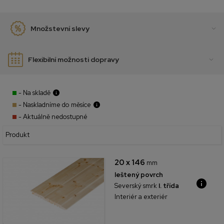
Množstevní slevy
Flexibilní možnosti dopravy
- Na skladě
- Naskladníme do měsíce
- Aktuálně nedostupné
Produkt
20 x 146
mm
leštený povrch
Severský smrk
I. třída
Interiér a exteriér