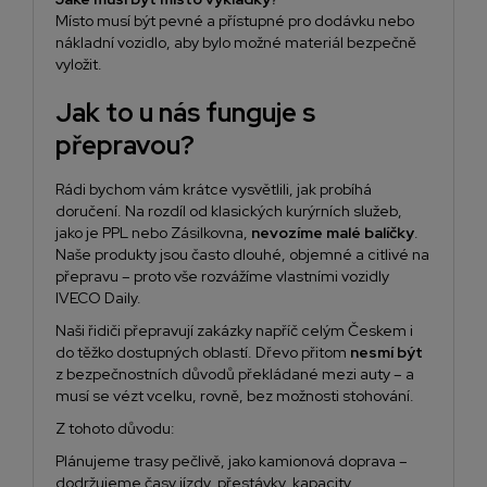
Místo musí být pevné a přístupné pro dodávku nebo
nákladní vozidlo, aby bylo možné materiál bezpečně
vyložit.
Jak to u nás funguje s
přepravou?
Rádi bychom vám krátce vysvětlili, jak probíhá
doručení. Na rozdíl od klasických kurýrních služeb,
jako je PPL nebo Zásilkovna,
nevozíme malé balíčky
.
Naše produkty jsou často dlouhé, objemné a citlivé na
přepravu – proto vše rozvážíme vlastními vozidly
IVECO Daily.
Naši řidiči přepravují zakázky napříč celým Českem i
do těžko dostupných oblastí. Dřevo přitom
nesmí být
z bezpečnostních důvodů překládané mezi auty – a
musí se vézt vcelku, rovně, bez možnosti stohování.
Z tohoto důvodu:
Plánujeme trasy pečlivě, jako kamionová doprava –
dodržujeme časy jízdy, přestávky, kapacity.