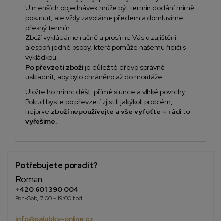
U menších objednávek může být termín dodání mírně
posunut, ale vždy zavoláme předem a domluvíme
přesný termín.
Zboží vykládáme ručně a prosíme Vás o zajištění
alespoň jedné osoby, která pomůže našemu řidiči s
vykládkou.
Po převzetí zboží
je důležité dřevo správně
uskladnit, aby bylo chráněno až do montáže:
Uložte ho mimo déšť, přímé slunce a vlhké povrchy.
Pokud byste po převzetí zjistili jakýkoli problém,
nejprve
zboží nepoužívejte a vše vyfoťte – rádi to
vyřešíme.
Potřebujete poradit?
Roman
+420 601 390 004
Pon-Sob, 7:00 - 19:00 hod.
info@palubky-online.cz