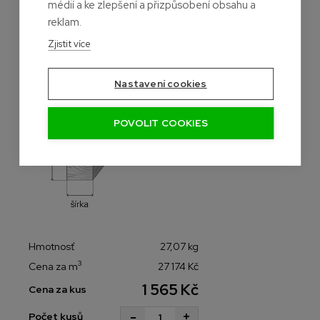
médií a ke zlepšení a přizpůsobení obsahu a
reklam.
Zjistit více
Nastavení cookies
POVOLIT COOKIES
Hmotnosť
27,07 kg
3
Cena za m
27 174 Kč
1 565 Kč
Cena za kus
-
+
Počet kusů