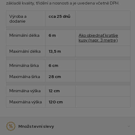
základě kvality, třídění a nosnosti a je uvedena včetně DPH.
Výroba a
cca 25 dnů
dodanie
Minimální délka
6 m
Ako objednať kratšie
kusy (napr. 3 metre)
Maximální délka
13,5 m
Minimálna šírka
6 cm
Maximálna šírka
28 cm
Minimálna výška
12 cm
Maximálna výška
120 cm
Množstevní slevy