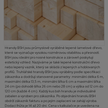
Hranoly BSH jsou průmyslově vyráběné lepené lamelové dřevo,
které se vyznačuje vysokou rozměrovou stabilitou a přesností.
BSH jsou ideální pro nosné konstrukce a zároveň poskytují
estetický vzhled. Nazýváme je také lepené konstrukční dřevo
nebo lepený vazník, který se skládá z lepených a hoblovaných
profilů. Truhlářské hranoly BSH jsou vyráběny podle specifikací
zákazníka a dodržují stanovené parametry: minimální délka 6 m,
maximální délka 13,5 m, minimální šířka 6 cm a maximální šířka
24 cm (po dohodě šířka 26 cm nebo 28 cm) a výška od 12 cm do
120 cm (každé 4 cm). Každý kus bsh hranolu je individuálně
zabalen a vyroben pro zákazníka. Po objednání hranolu BSH
obdrží zákazník fakturu a po jejím zaplacení se zahájí výroba.
Dodací lhůta je 14 až 20 dní. Cena v kalkulačce je uvedena na