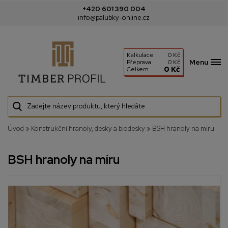
+420 601 390 004
info@palubky-online.cz
Kalkulace
0 Kč
Menu
Přeprava
0 Kč
0 Kč
Celkem
Úvod
»
Konstrukční hranoly, desky a biodesky
»
BSH hranoly na míru
BSH hranoly na míru