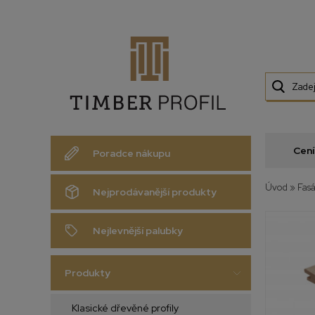
Cení
Poradce nákupu
Úvod
»
Fasá
Nejprodávanější produkty
Nejlevnější palubky
Produkty
Klasické dřevěné profily