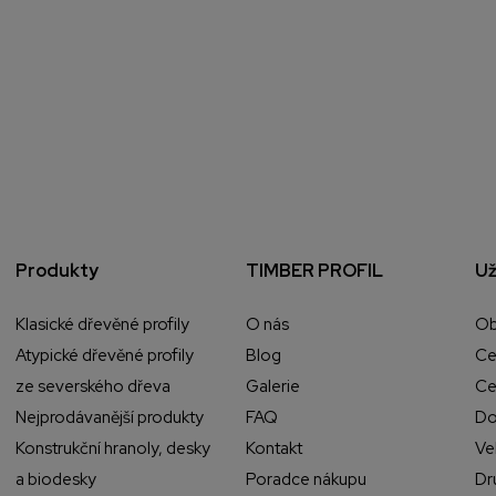
Produkty
TIMBER PROFIL
Už
Klasické dřevěné profily
O nás
Ob
Atypické dřevěné profily
Blog
Ce
ze severského dřeva
Galerie
Ce
Nejprodávanější produkty
FAQ
Do
Konstrukční hranoly, desky
Kontakt
Ve
a biodesky
Poradce nákupu
Dr