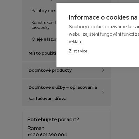
Palubky do sauny
Informace o cookies na
Konstrukční hranoly, desky a
Soubory cookie používáme ke shr
biodesky
webu, zajištění fungování funkcí z
Oleje a lazury na dřevo
reklam.
Zjistit více
Místo použití
Doplňkové produkty
Doplňkové služby – opracování a
kartáčování dřeva
Potřebujete poradit?
Roman
+420 601 390 004