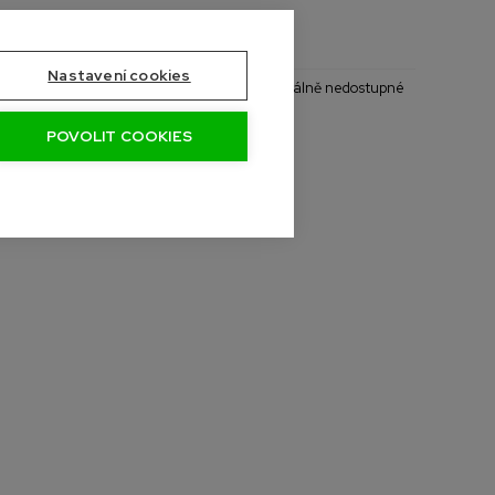
Nastavení cookies
- Naskladníme do měsíce
- Aktuálně nedostupné
POVOLIT COOKIES