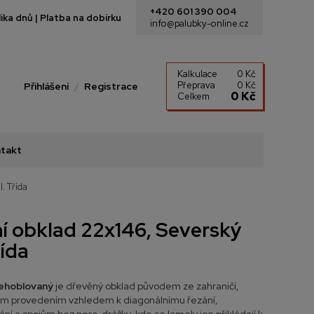
+420 601 390 004
ka dnů | Platba na dobírku
info@palubky-online.cz
Kalkulace
0 Kč
Přeprava
0 Kč
Přihlášení
Registrace
0 Kč
Celkem
takt
. Třída
í obklad 22x146, Severský
řída
ehoblovaný
je dřevěný obklad původem ze zahraničí,
svým provedením vzhledem k diagonálnímu řezání,