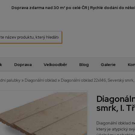
Doprava zdarma nad 30 m² po celé ČR | Rychlé dodání do několi
k
Doprava
Velkoodběr
Blog
Galerie
Kon
dní palubky
»
Diagonální obklad
»
Diagonální obklad 22x146, Severský smrk, I
Diagonáln
smrk, I. T
Diagonální obklad
n
který je atypický 