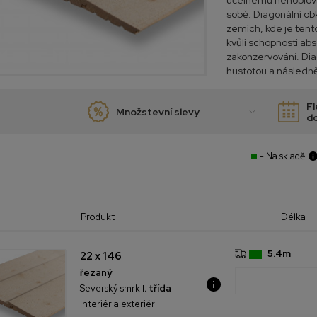
účelnému nehoblován
sobě. Diagonální ob
zemích, kde je tent
kvůli schopnosti abs
zakonzervování. Dia
hustotou a následně 
Fl
Množstevní slevy
d
- Na skladě
Produkt
Délka
5.4m
22 x 146
řezaný
Severský smrk
I. třída
Interiér a exteriér