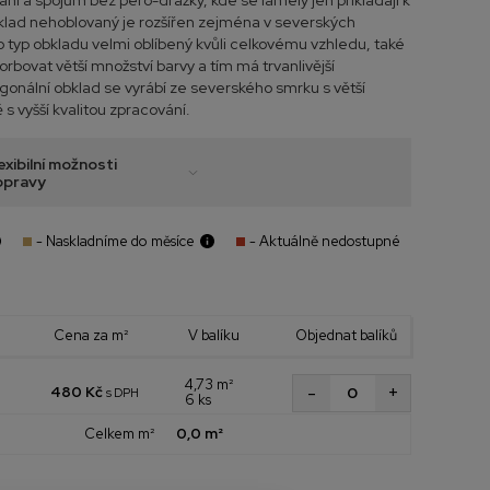
í a spojům bez pero-drážky, kde se lamely jen přikládají k
klad nehoblovaný je rozšířen zejména v severských
o typ obkladu velmi oblíbený kvůli celkovému vzhledu, také
orbovat větší množství barvy a tím má trvanlivější
gonální obklad se vyrábí ze severského smrku s větší
s vyšší kvalitou zpracování.
exibilní možnosti
opravy
- Naskladníme do měsíce
- Aktuálně nedostupné
Cena za m²
V balíku
Objednat balíků
4,73 m²
+
-
480 Kč
s DPH
6 ks
Celkem m²
0,0 m²