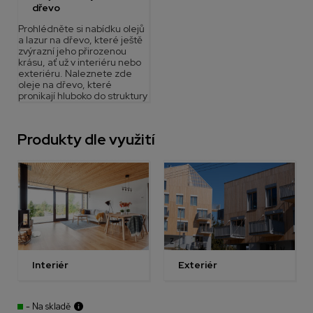
dřevo
Prohlédněte si nabídku olejů
a lazur na dřevo, které ještě
zvýrazní jeho přirozenou
krásu, ať už v interiéru nebo
exteriéru. Naleznete zde
oleje na dřevo, které
pronikají hluboko do struktury
Produkty dle využití
Interiér
Exteriér
- Na skladě