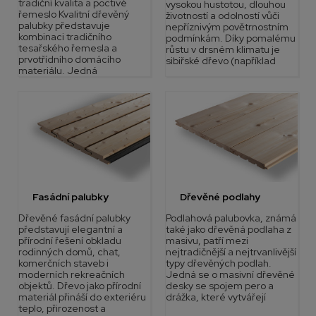
tradiční kvalita a poctivé
vysokou hustotou, dlouhou
řemeslo Kvalitní dřevěný
životností a odolností vůči
palubky představuje
nepříznivým povětrnostním
kombinaci tradičního
podmínkám. Díky pomalému
tesařského řemesla a
růstu v drsném klimatu je
prvotřídního domácího
sibiřské dřevo (například
materiálu. Jedná
Fasádní palubky
Dřevěné podlahy
Dřevěné fasádní palubky
Podlahová palubovka, známá
představují elegantní a
také jako dřevěná podlaha z
přírodní řešení obkladu
masivu, patří mezi
rodinných domů, chat,
nejtradičnější a nejtrvanlivější
komerčních staveb i
typy dřevěných podlah.
moderních rekreačních
Jedná se o masivní dřevěné
objektů. Dřevo jako přírodní
desky se spojem pero a
materiál přináší do exteriéru
drážka, které vytvářejí
teplo, přirozenost a