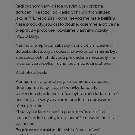
Rádi bychom vám krátce vysvětlili, jak probíhá
doručení. Na rozdíl od klasických kurýrních služeb,
jako je PPL nebo Zásilkovna,
nevozíme malé balíčky
.
Naše produkty jsou často dlouhé, objemné a citlivé na
přepravu – proto vše rozvážíme vlastními vozidly
IVECO Daily.
Naši řidiči přepravují zakázky napříč celým Českem i
do těžko dostupných oblastí. Dřevo přitom
nesmí být
z bezpečnostních důvodů překládané mezi auty – a
musí se vézt vcelku, rovně, bez možnosti stohování.
Z tohoto důvodu:
Plánujeme trasy pečlivě, jako kamionová doprava –
dodržujeme časy jízdy, přestávky, kapacity.
U menších objednávek může být termín dodání mírně
posunut, ale vždy zavoláme předem a domluvíme
přesný termín.
Zboží vykládáme ručně a prosíme Vás o zajištění
alespoň jedné osoby, která pomůže našemu řidiči s
vykládkou.
Po převzetí zboží
je důležité dřevo správně