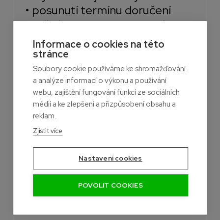
• posunutí termínu doručení
podle harmonogramu stavby
• expresní dovoz do 48 hodin
Informace o cookies na této
stránce
Soubory cookie používáme ke shromažďování
Cena dopravy
a analýze informací o výkonu a používání
webu, zajištění fungování funkcí ze sociálních
Doprava zdarma
médií a ke zlepšení a přizpůsobení obsahu a
nad 30 m²
reklam.
nebo
při objednávce nad 10 000 Kč
Zjistit více
Standardní doprava
Nastavení cookies
do 5 000 Kč/do 20m2 → 2000 Kč
5 000 – 10 000 Kč od 20m2 do 30m2 → 1000 Kč
Zrychlené služby
POVOLIT COOKIES
Expresní dovoz do 48 hodin → 1500 Kč
Zkrácení dodací lhůty → 600 Kč