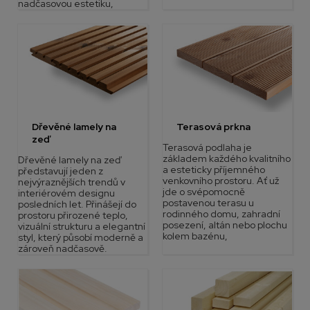
nadčasovou estetiku,
Dřevěné lamely na
Terasová prkna
zeď
Terasová podlaha je
základem každého kvalitního
Dřevěné lamely na zeď
a esteticky příjemného
představují jeden z
venkovního prostoru. Ať už
nejvýraznějších trendů v
jde o svépomocně
interiérovém designu
postavenou terasu u
posledních let. Přinášejí do
rodinného domu, zahradní
prostoru přirozené teplo,
posezení, altán nebo plochu
vizuální strukturu a elegantní
kolem bazénu,
styl, který působí moderně a
zároveň nadčasově.