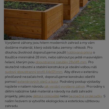
Vyvýšené záhony jsou hitem moderních zahrad a my vám
dodáme materiál, který odolá tlaku zeminy i vlhkosti. Pro
dlouhou životnost doporučujeme použít
hoblovaná prkna
o
tloušťce minimálně 28 mm, nebo sáhnout po ještě masivnějším
řešení, kterým jsou
oboustranné palubky 28x145 mm
. Pro
skutečně robustní a stabilní konstrukce je ideální volbou náš
sudový oboustranný profil 44x121 mm
. Aby dřevo v exteriéru
předčasně nezačalo hnít, doporučujeme konstrukci ošetřit
pomocí
exteriérových olejů a lazur
. Podrobný postup výstavby
najdete v našem návodu
jak vyrobit vyvýšený záhon
. Pro rodiny s
dětmi nabízíme také materiál a návody na další zahradní
projekty, jako jsou
dětská pískoviště
nebo
bezpečné prolézačky
. S
naším řezivem si vytvoříte ekologickou a estetickou užitkovou
zahradu.