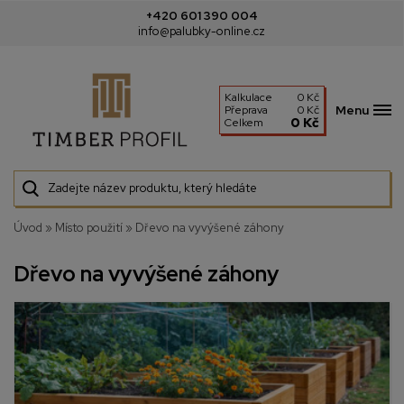
+420 601 390 004
info@palubky-online.cz
Kalkulace
0 Kč
Menu
Přeprava
0 Kč
0 Kč
Celkem
Úvod
»
Místo použití
»
Dřevo na vyvýšené záhony
Dřevo na vyvýšené záhony