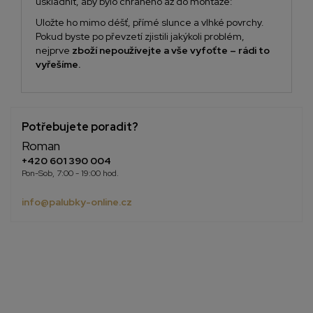
uskladnit, aby bylo chráněno až do montáže:
Uložte ho mimo déšť, přímé slunce a vlhké povrchy.
Pokud byste po převzetí zjistili jakýkoli problém,
nejprve
zboží nepoužívejte a vše vyfoťte – rádi to
vyřešíme.
Potřebujete poradit?
Roman
+420 601 390 004
Pon-Sob, 7:00 - 19:00 hod.
info@palubky-online.cz