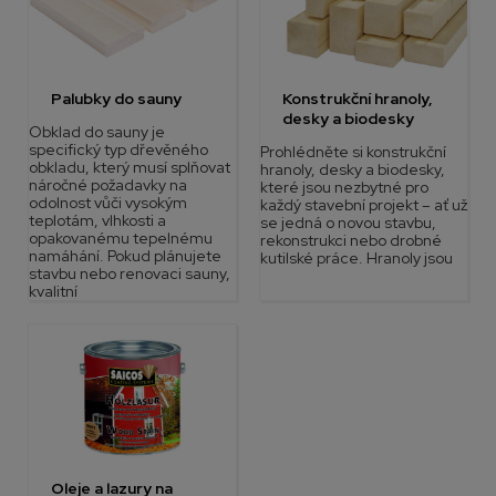
Palubky do sauny
Konstrukční hranoly,
desky a biodesky
Obklad do sauny je
specifický typ dřevěného
Prohlédněte si konstrukční
obkladu, který musí splňovat
hranoly, desky a biodesky,
náročné požadavky na
které jsou nezbytné pro
odolnost vůči vysokým
každý stavební projekt – ať už
teplotám, vlhkosti a
se jedná o novou stavbu,
opakovanému tepelnému
rekonstrukci nebo drobné
namáhání. Pokud plánujete
kutilské práce. Hranoly jsou
stavbu nebo renovaci sauny,
kvalitní
Oleje a lazury na