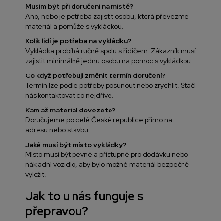
Musím být při doručení na místě?
Ano, nebo je potřeba zajistit osobu, která převezme
materiál a pomůže s vykládkou.
Kolik lidí je potřeba na vykládku?
Vykládka probíhá ručně spolu s řidičem. Zákazník musí
zajistit minimálně jednu osobu na pomoc s vykládkou.
Co když potřebuji změnit termín doručení?
Termín lze podle potřeby posunout nebo zrychlit. Stačí
nás kontaktovat co nejdříve.
Kam až materiál dovezete?
Doručujeme po celé České republice přímo na
adresu nebo stavbu.
Jaké musí být místo vykládky?
Místo musí být pevné a přístupné pro dodávku nebo
nákladní vozidlo, aby bylo možné materiál bezpečně
vyložit.
Jak to u nás funguje s
přepravou?