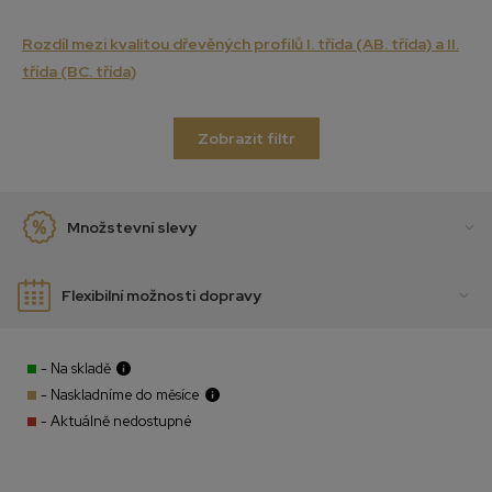
Rozdíl mezi kvalitou dřevěných profilů I. třída (AB. třída) a II.
třída (BC. třída)
Zobrazit filtr
Množstevní slevy
Flexibilní možnosti dopravy
- Na skladě
- Naskladníme do měsíce
- Aktuálně nedostupné