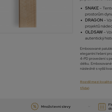
SNAKE
– Tento
prostorům dyna
DRAGON
– Vz
projektů nádec
OLDSAW
– Vz
autentický hist
Embosované palubky j
elegantní řešení pro
4-PD provedení s pe
délku. Embosované p
následně s vyšší kva
Rozdíl mezi kvalitou
třída)
Fl
Množstevní slevy
d