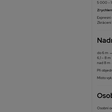
5 000 – 
Zrychlen
Expresní
Zkrácení
Nadr
do 6 m →
6,1 – 8 
nad 8 m 
Při objed
Místo vyk
Osob
Osobní o