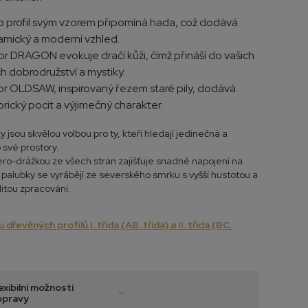
 profil svým vzorem připomíná hada, což dodává
mický a moderní vzhled.
or DRAGON evokuje dračí kůži, čímž přináší do vašich
h dobrodružství a mystiky.
or OLDSAW, inspirovaný řezem staré pily, dodává
orický pocit a výjimečný charakter.
sou skvělou volbou pro ty, kteří hledají jedinečná a
 své prostory.
ro-drážkou ze všech stran zajišťuje snadné napojení na
alubky se vyrábějí ze severského smrku s vyšší hustotou a
litou zpracování.
 dřevěných profilů I. třída (AB. třída) a II. třída (BC.
exibilní možnosti
opravy