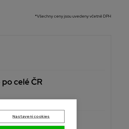
*Všechny ceny jsou uvedeny včetně DPH
 po celé ČR
rmín doručení podle potřeb vaší stavby.
Nastavení cookies