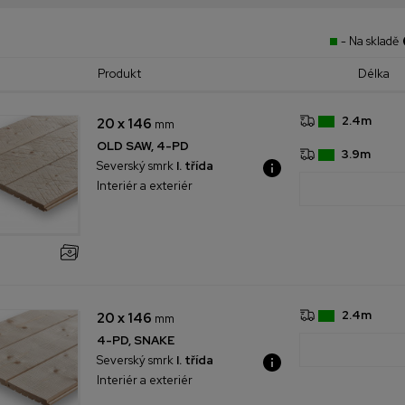
- Na skladě
Produkt
Délka
2.4m
20 x 146
mm
OLD SAW, 4-PD
3.9m
Severský smrk
I. třída
Interiér a exteriér
2.4m
20 x 146
mm
4-PD, SNAKE
Severský smrk
I. třída
Interiér a exteriér