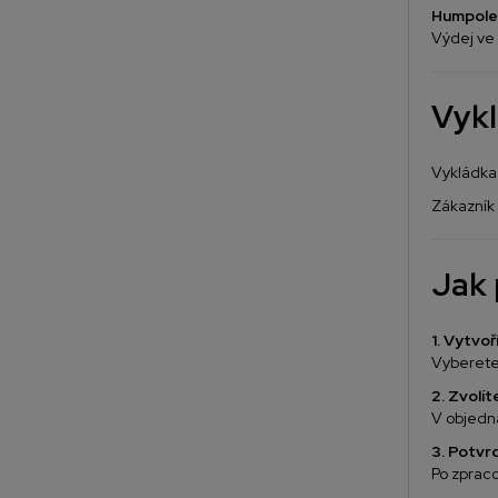
Humpole
Výdej ve
Vykl
Vykládka 
Zákazník 
Jak 
1. Vytvo
Vyberete 
2. Zvolí
V objedná
3. Potvr
Po zprac