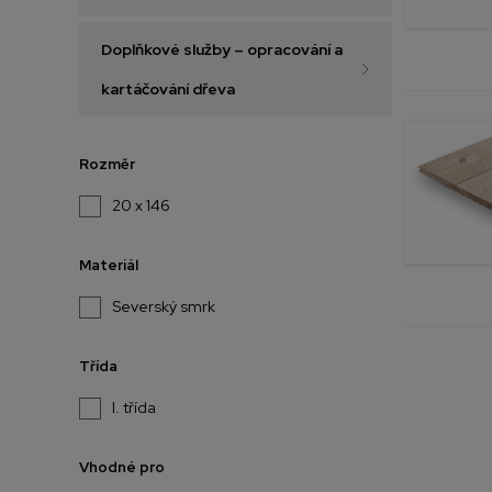
Doplňkové služby – opracování a
kartáčování dřeva
Rozměr
20 x 146
Materiál
Severský smrk
Třída
I. třída
Vhodné pro