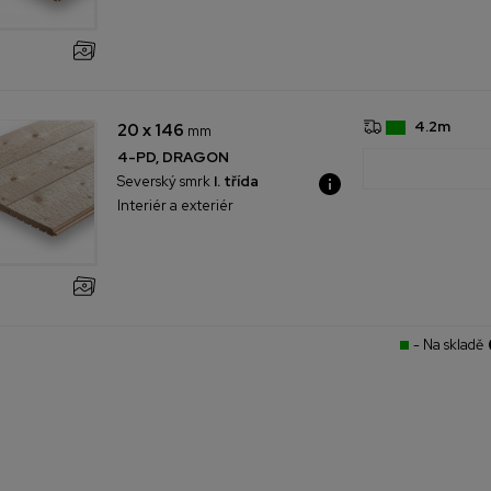
4.2m
20 x 146
mm
4-PD, DRAGON
Severský smrk
I. třída
Interiér a exteriér
- Na skladě