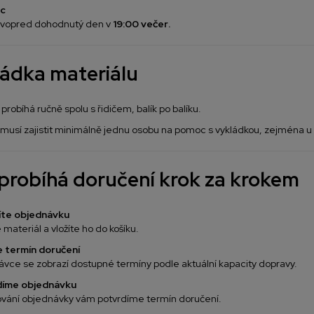
c
 vopred dohodnutý den v
19:00 večer
.
ádka materiálu
probíhá ručně spolu s řidičem, balík po balíku.
musí zajistit minimálně jednu osobu na pomoc s vykládkou, zejména u 
probíhá doručení krok za krokem
říte objednávku
materiál a vložíte ho do košíku.
te termín doručení
vce se zobrazí dostupné termíny podle aktuální kapacity dopravy.
díme objednávku
ování objednávky vám potvrdíme termín doručení.