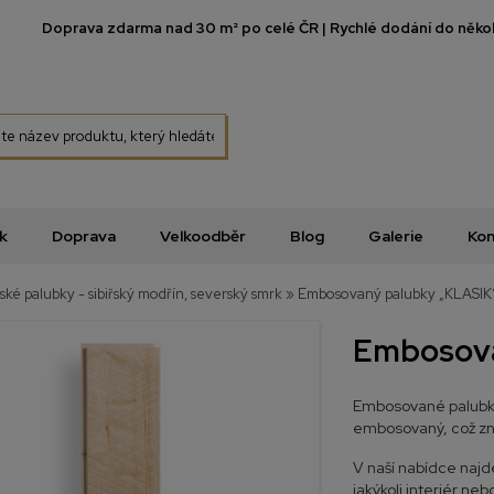
Doprava zdarma nad 30 m² po celé ČR | Rychlé dodání do několi
k
Doprava
Velkoodběr
Blog
Galerie
Kon
řské palubky - sibiřský modřín, severský smrk
»
Embosovaný palubky „KLASIK
Embosova
Embosované palubky
embosovaný, což zna
V naší nabídce najde
jakýkoli interiér neb