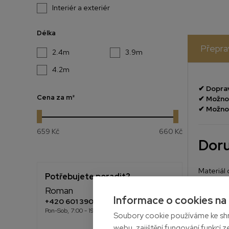
Interiér a exteriér
Délka
Přepra
2.4m
3.9m
4.2m
✔
Doprav
Cena
za m²
✔
Možnos
✔
Možnos
659 Kč
660 Kč
Doru
Materiál 
Potřebujete poradit?
Díky aut
Roman
Informace o cookies na
+420 601 390 004
Pon-Sob, 7:00 - 19:00 hod.
Dop
Soubory cookie používáme ke shr
webu, zajištění fungování funkcí z