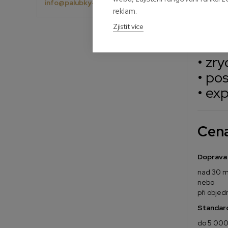
info@palubky-online.cz
reklam.
Materiál
Zjistit více
Při objed
• st
• zr
• po
• ex
Cen
Doprava
nad 30 m
nebo
při obje
Standar
do 5 00