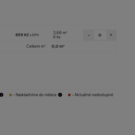
3,68 m²
+
-
659 Kč
s DPH
6 ks
Celkem m²
0,0 m²
- Naskladníme do měsíce
- Aktuálně nedostupné