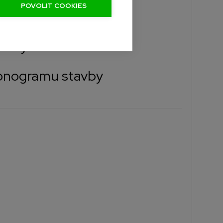
POVOLIT COOKIES
e.
pravy
monogramu stavby