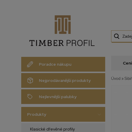
Cení
Poradce nákupu
Úvod
»
Sibi
Nejprodávanější produkty
Nejlevnější palubky
Produkty
Klasické dřevěné profily