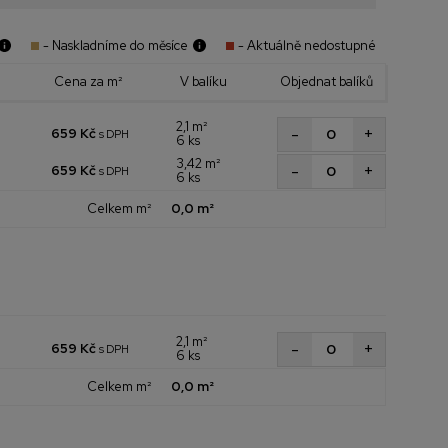
- Naskladníme do měsíce
- Aktuálně nedostupné
Cena za m²
V balíku
Objednat balíků
2,1 m²
+
-
659 Kč
s DPH
6 ks
3,42 m²
+
-
659 Kč
s DPH
6 ks
Celkem m²
0,0 m²
2,1 m²
+
-
659 Kč
s DPH
6 ks
Celkem m²
0,0 m²