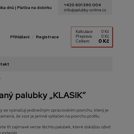
+420 601 390 004
ka dnů | Platba na dobírku
info@palubky-online.cz
Kalkulace
0 Kč
Přeprava
0 Kč
Přihlášení
Registrace
0 Kč
Celkem
takt
“
ný palubky „KLASIK“
 se vyznačují jedinečným zpracováním povrchu, který je
mená, že vzor je jemně vytlačen na povrchu profilu.
te tři zajímavé verze těchto palubek, které dokážou oživit
o exteriér.