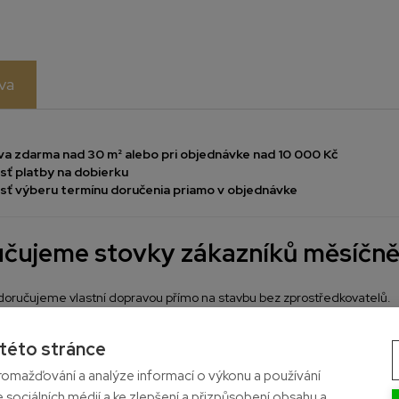
va
a zdarma nad 30 m² alebo pri objednávke nad 10 000 Kč
ť platby na dobierku
ť výberu termínu doručenia priamo v objednávke
čujeme stovky zákazníků měsíčně
doručujeme vlastní dopravou přímo na stavbu bez zprostředkovatelů.
omatickému plánovacímu systému si při objednávce vyberete přesný te
 této stránce
rava
omažďování a analýze informací o výkonu a používání
e sociálních médií a ke zlepšení a přizpůsobení obsahu a