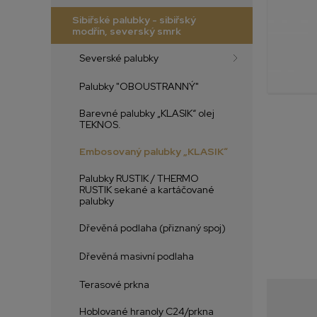
Sibiřské palubky - sibiřský
modřín, severský smrk
Severské palubky
Palubky "OBOUSTRANNÝ"
Barevné palubky „KLASIK“ olej
TEKNOS.
Embosovaný palubky „KLASIK“
Palubky RUSTIK / THERMO
RUSTIK sekané a kartáčované
palubky
Dřevěná podlaha (přiznaný spoj)
Dřevěná masivní podlaha
Terasové prkna
Hoblované hranoly C24/prkna