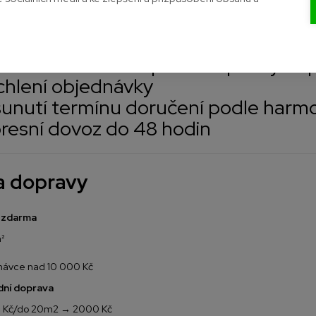
 doručujeme vlastními dodávkami IVECO DAILY po celé České republic
návce si můžete zvolit:
andardní doručení podle kapacity do
ychlení objednávky
sunutí termínu doručení podle har
presní dovoz do 48 hodin
a dopravy
 zdarma
²
dnávce nad 10 000 Kč
dní doprava
0 Kč/do 20m2 → 2000 Kč