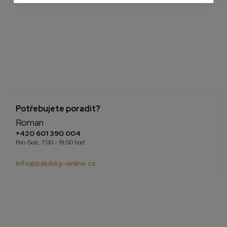
Potřebujete poradit?
Roman
+420 601 390 004
Pon-Sob, 7:00 - 19:00 hod.
info@palubky-online.cz