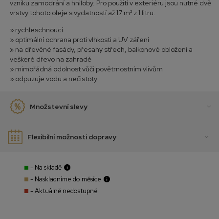
vzniku zamodrání a hniloby. Pro použití v exteriéru jsou nutné dvě
vrstvy tohoto oleje s vydatností až 17 m² z 1 litru.
» rychleschnoucí
» optimální ochrana proti vlhkosti a UV záření
» na dřevěné fasády, přesahy střech, balkonové obložení a
veškeré dřevo na zahradě
» mimořádná odolnost vůči povětrnostním vlivům
» odpuzuje vodu a nečistoty
Množstevní slevy
Flexibilní možnosti dopravy
- Na skladě
- Naskladníme do měsíce
- Aktuálně nedostupné