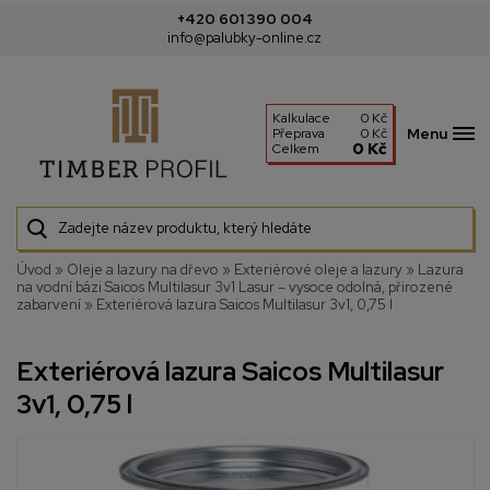
+420 601 390 004
info@palubky-online.cz
Kalkulace
0 Kč
Menu
Přeprava
0 Kč
0 Kč
Celkem
Úvod
»
Oleje a lazury na dřevo
»
Exteriérové oleje a lazury
»
Lazura
na vodní bázi Saicos Multilasur 3v1 Lasur – vysoce odolná, přirozené
zabarvení
»
Exteriérová lazura Saicos Multilasur 3v1, 0,75 l
Exteriérová lazura Saicos Multilasur
3v1, 0,75 l