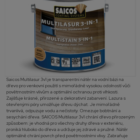
Saicos Multilasur 3v1 je transparentní nátěr na vodní bázi na
dřevo pro venkovní použití s mimořádně vysokou odolností vůči
povětrnostním vlivům a optimální ochranou proti vlhkosti.
Zajišťuje krásné, přirozené a dekorativní zabarvení. Lazura s
otevřenými póry umožňuje dřevu dýchat. Je mimořádně
trvanlivá, odpuzuje vodu a nečistoty. Omezuje bobtnání a
sesychání dřeva. SAICOS Multilasur 3v1 chrání dřevo přirozeným
způsobem: je vhodná pro všechny druhy dřeva v exteriéru,
proniká hluboko do dřeva a udržuje jej zdravé a pružné. Nátěr
optimálně chrání povrch před povětrnostními vlivy. Zabraňuje