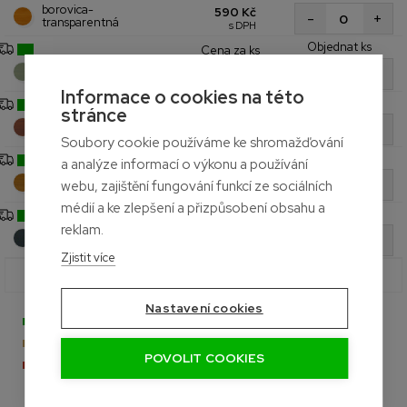
borovica-
590 Kč
+
-
transparentná
s DPH
Objednat ks
Cena za ks
kamennosivá-
590 Kč
+
-
transparentná
s DPH
Informace o cookies na této
Objednat ks
Cena za ks
stránce
teak-
590 Kč
+
-
transparentný
s DPH
Soubory cookie používáme ke shromažďování
Objednat ks
Cena za ks
a analýze informací o výkonu a používání
dub-
590 Kč
+
-
webu, zajištění fungování funkcí ze sociálních
transparentný
s DPH
médií a ke zlepšení a přizpůsobení obsahu a
Objednat ks
Cena za ks
reklam.
antracit-
590 Kč
+
-
transparentný
s DPH
Zjistit více
Celkem ks
0,0 ks
Nastavení cookies
- Na skladě
- Naskladníme do měsíce
POVOLIT COOKIES
- Aktuálně nedostupné