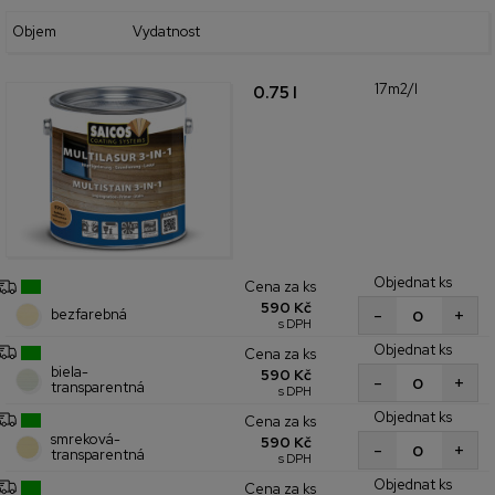
Objem
Vydatnost
17m2/l
0.75 l
Objednat ks
Cena za ks
590 Kč
+
-
bezfarebná
s DPH
Objednat ks
Cena za ks
biela-
590 Kč
+
-
transparentná
s DPH
Objednat ks
Cena za ks
smreková-
590 Kč
+
-
transparentná
s DPH
Objednat ks
Cena za ks