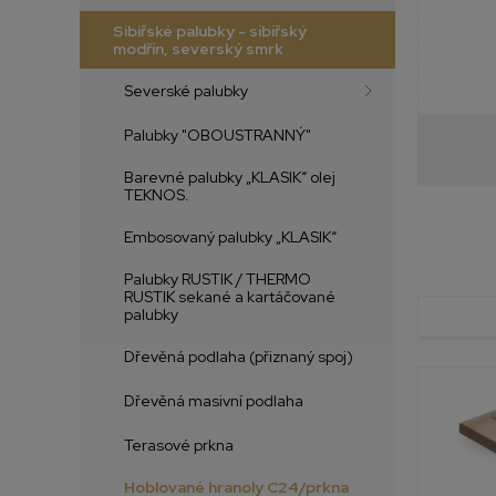
Sibiřské palubky - sibiřský
modřín, severský smrk
Severské palubky
Palubky "OBOUSTRANNÝ"
Barevné palubky „KLASIK“ olej
TEKNOS.
Embosovaný palubky „KLASIK“
Palubky RUSTIK / THERMO
RUSTIK sekané a kartáčované
palubky
Dřevěná podlaha (přiznaný spoj)
Dřevěná masivní podlaha
Terasové prkna
Hoblované hranoly C24/prkna