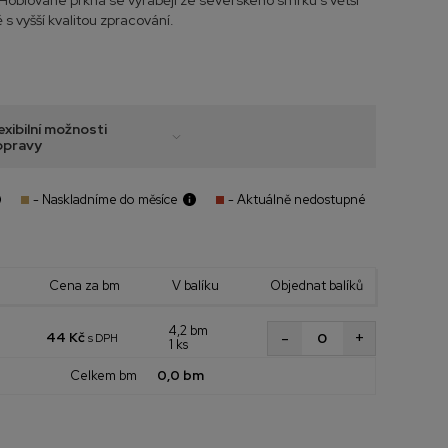
Hoblované prkna se vyrábějí ze severského smrku s větší
s vyšší kvalitou zpracování.
exibilní možnosti
opravy
- Naskladníme do měsíce
- Aktuálně nedostupné
Cena za bm
V balíku
Objednat balíků
4,2 bm
+
-
44 Kč
s DPH
1 ks
Celkem bm
0,0 bm