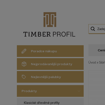
Cení
Poradce nákupu
Úvod
»
Sibi
Nejprodávanější produkty
Nejlevnější palubky
Produkty
Klasické dřevěné profily