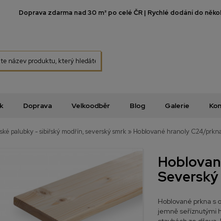
Doprava zdarma nad 30 m² po celé ČR | Rychlé dodání do několi
k
Doprava
Velkoodběr
Blog
Galerie
Kon
řské palubky - sibiřský modřín, severský smrk
»
Hoblované hranoly C24/prkn
Hoblovan
Severský 
Hoblované prkna s 
jemně seříznutými h