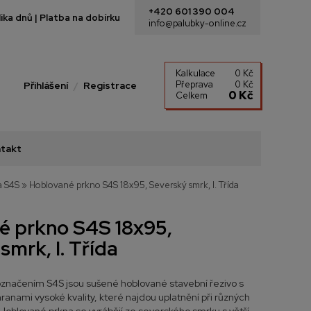
+420 601 390 004
ka dnů | Platba na dobírku
info@palubky-online.cz
Kalkulace
0 Kč
Přeprava
0 Kč
Přihlášení
Registrace
0 Kč
Celkem
takt
a S4S
»
Hoblované prkno S4S 18x95, Severský smrk, I. Třída
é prkno S4S 18x95,
smrk, I. Třída
označením S4S jsou sušené hoblované stavební řezivo s
ranami vysoké kvality, které najdou uplatnění při různých