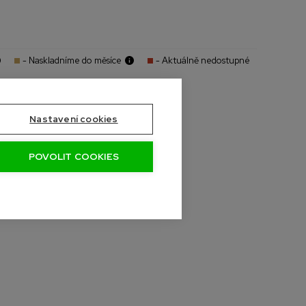
- Naskladníme do měsíce
- Aktuálně nedostupné
Nastavení cookies
POVOLIT COOKIES