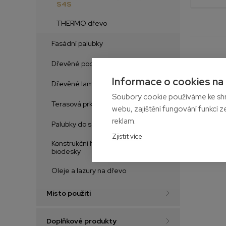
S4S
THERMO dřevo
Fasádní palubky
Dřevěné podlahy
Informace o cookies na
Dřevěné lamely na zeď
Soubory cookie používáme ke shr
Terasová prkna
webu, zajištění fungování funkcí z
reklam.
Palubky do sauny
Zjistit více
Konstrukční hranoly, desky a
biodesky
Oleje a lazury na dřevo
Místo použití
Doplňkové produkty