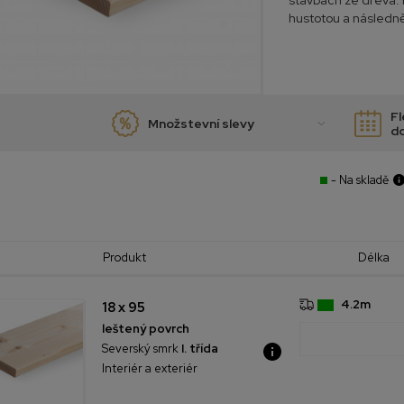
stavbách ze dřeva. 
hustotou a následně 
Fl
Množstevní slevy
d
- Na skladě
Produkt
Délka
4.2m
18 x 95
leštený povrch
Severský smrk
I. třída
Interiér a exteriér