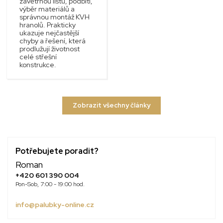
závětrnou lištu, podbití,
výběr materiálů a
správnou montáž KVH
hranolů. Prakticky
ukazuje nejčastější
chyby a řešení, která
prodlužují životnost
celé střešní
konstrukce.
Zobrazit všechny články
Potřebujete poradit?
Roman
+420 601 390 004
Pon-Sob, 7:00 - 19:00 hod.
info@palubky-online.cz