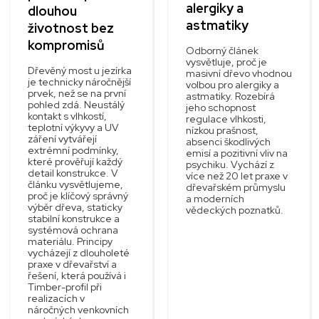
alergiky a
dlouhou
astmatiky
životnost bez
kompromisů
Odborný článek
vysvětluje, proč je
Dřevěný most u jezírka
masivní dřevo vhodnou
je technicky náročnější
volbou pro alergiky a
prvek, než se na první
astmatiky. Rozebírá
pohled zdá. Neustálý
jeho schopnost
kontakt s vlhkostí,
regulace vlhkosti,
teplotní výkyvy a UV
nízkou prašnost,
záření vytvářejí
absenci škodlivých
extrémní podmínky,
emisí a pozitivní vliv na
které prověřují každý
psychiku. Vychází z
detail konstrukce. V
více než 20 let praxe v
článku vysvětlujeme,
dřevařském průmyslu
proč je klíčový správný
a moderních
výběr dřeva, staticky
vědeckých poznatků.
stabilní konstrukce a
systémová ochrana
materiálu. Principy
vycházejí z dlouholeté
praxe v dřevařství a
řešení, která používá i
Timber-profil při
realizacích v
náročných venkovních