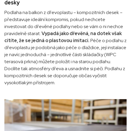
desky
Podlaha na balkon z dřevoplastu – kompozitních desek –
představuje ideální kompromis, pokud nechcete
investovat do dřevěné podlahy nebo se vám o ni nechce
pravidelně starat.
Vypadá jako dřevěná, na dotek však
cítíte, že se jedná o plastovou imitaci.
Péče o podlahu z
dřevoplastu je podobná jako péče o dlaždice, její instalace
je navíc jednoduchá – jednotlivé části skládačky (WPC
terasová prkna) můžete položit i na starou podlahu.
Docílíte tak atmosféry dřeva a usnadníte si péči. Podlahu z
kompozitních desek se doporučuje občas vyčistit
vysokotlakým přístrojem
.