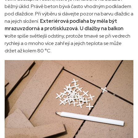
běžný úklid. Právě beton bývá často vhodným podkladem
pod dlaždice. Při výběru si dávejte pozor na barvu dlaždic a
na jejich složení.
Exteriérová podlaha by měla být
mrazuvzdorná a protiskluzová. U dlažby na balkon
v
olte spíše světlejší odstíny, protože tmavé se při vedrech
rychleji a o mnoho více zahřejí a jejich teplota se může
držet až kolem 80 °C
.