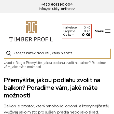
+420 601 390 004
info@palubky-online.cz
Kalkulace
0 Kč
Menu
Přeprava
0 Kč
0 Kč
Celkem
Úvod
»
Blog
»
Přemýšlíte, jakou podlahu zvolit na balkon? Poradíme
vám, jaké máte možnosti
Přemýšlíte, jakou podlahu zvolit na
balkon? Poradíme vám, jaké máte
možnosti
Balkon je prostor, který mnoho lidí opomíjí a který nejčastěji
využívají jako místo pro sušení prádla nebo jako sklad.