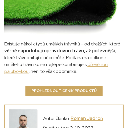
Existuje několik typů umělých trávníků – od dražších, které
věrně napodobují opravdovou trávu, až po levnější
,
které trávu imitují o něco hůře. Podlaha na balkon z
umělého trávníku se nejlépe kombinuje s
dřevěnou
palubovkou
, není to však podmínka
.
PROHLÉDNOUT CENÍK PRODUKTŮ
Autor článku:
Roman Jadroň