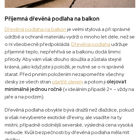
Příjemná dřevěná podlaha na balkon
Dřevěná podlaha na balkon
je velmi stylová a při správné
údržbě a ochraně materiálu vydrží o mnoho let déle, než se
o ní všeobecně předpokládá.
Dřevěná podlaha
udržuje
příjemné teplo, nepřehřívá se a balkonu dodá šmrnc
přírody. Aby vám však dlouho sloužila a zůstala stejně
krásná, jako když jste ji položili, je nutné se o ni správně
starat. Před prvním položením nezapomeňte všechny
desky ze všech stran
ošetřit olejem
a potom ji
olejovat
minimálně jednou ročně
(v ideálním případě 2× – vždy na
jaře a na podzim).
Dřevěná podlaha obvykle bývá dražší než dlaždice, pokud
si však nevyberete exotické dřeviny, ale vsadíte na ty
místní, případně odolnější severské, výsledná cena vysoká
nebude. Kvůli bezpečnosti by dřevěná podlaha měla mít
drážky
.