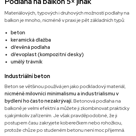
Podlaha na balkon 5× jinak
Materiálových, typových i druhových možností podlahy na
balkon je mnoho, nicméně v praxi je pět základních typů
:
beton
keramická dlažba
dřevěná podlaha
dřevoplast (kompozitní desky)
umělý trávník
Industriální beton
Beton se většinou používá jen jako podkladový materiál,
nicméně milovníci minimalismu a
industrialismu v
bydlení ho často nezakrývají.
Betonová podlaha na
balkoně je velmi efektní a můžete ji zkombinovat prakticky
s jakýmkoliv zařízením. Je však pravděpodobné, že ji
postupem času zakryjete koberečkem nebo rohožkou,
protože chůze po studeném betonu není moc příjemná
.