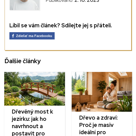
Publikováno:
2. 10. 2023
Líbil se vám článek? Sdílejte jej s přáteli.
Zdieľať ma Facebooku
Ďalšie články
Dřevěný most k
Dřevo a zdraví:
jezírku: jak ho
Proč je masiv
navrhnout a
ideální pro
postavit pro