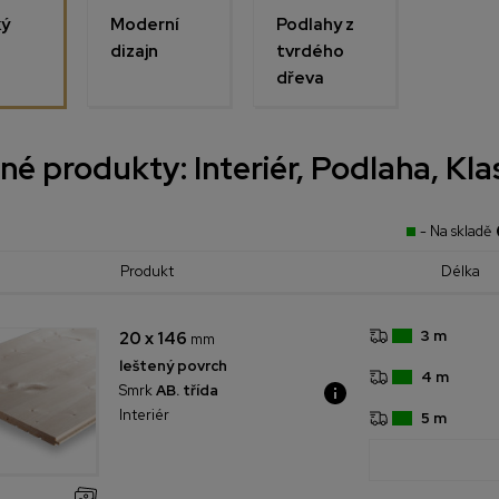
ký
Moderní
Podlahy z
dizajn
tvrdého
dřeva
é produkty: Interiér, Podlaha, Kla
- Na skladě
Produkt
Délka
3 m
20 x 146
mm
leštený povrch
4 m
Smrk
AB. třída
Interiér
5 m