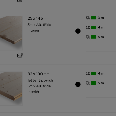
3 m
25 x 146
mm
Smrk
AB. třída
4 m
Interiér
5 m
4 m
32 x 190
mm
leštený povrch
5 m
Smrk
AB. třída
Interiér