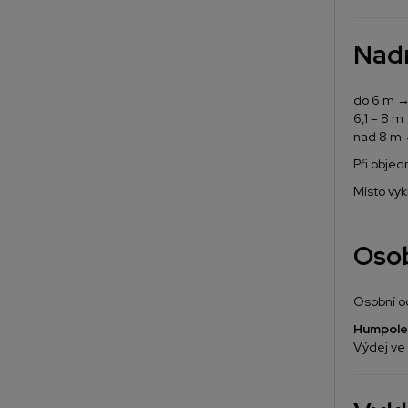
Nadr
do 6 m →
6,1 – 8 
nad 8 m 
Při objed
Místo vyk
Osob
Osobní o
Humpole
Výdej ve