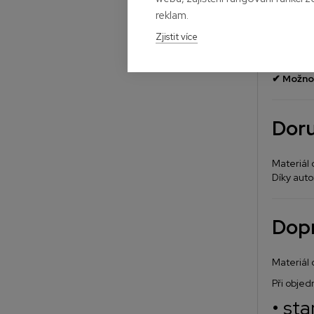
reklam.
Zjistit více
✔
Doprav
✔
Možnos
✔
Možnos
Doru
Materiál 
Díky aut
Dop
Materiál
Při objed
• st