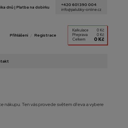
+420 601 390 004
ka dnů | Platba na dobírku
info@palubky-online.cz
Kalkulace
0 Kč
Přeprava
0 Kč
Přihlášení
Registrace
0 Kč
Celkem
takt
oradce nákupu. Ten vás provede světem dřeva a vybere