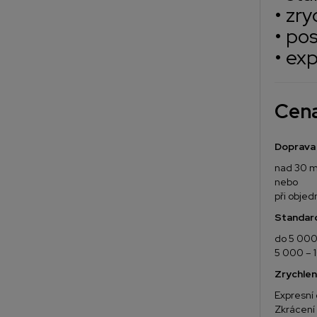
• zr
• po
• ex
Cen
Doprava
nad 30 m
nebo
při obje
Standar
do 5 00
5 000 – 
Zrychlen
Expresní
Zkrácení