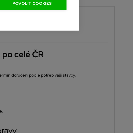
POVOLIT COOKIES
 po celé ČR
rmín doručení podle potřeb vaší stavby.
e.
pravy