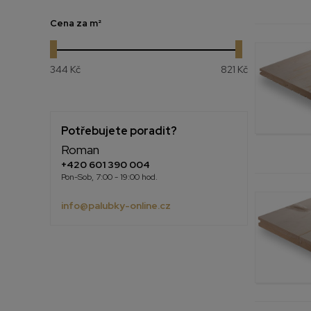
Cena
za m²
344 Kč
821 Kč
Potřebujete poradit?
Roman
+420 601 390 004
Pon-Sob, 7:00 - 19:00 hod.
info@palubky-online.cz