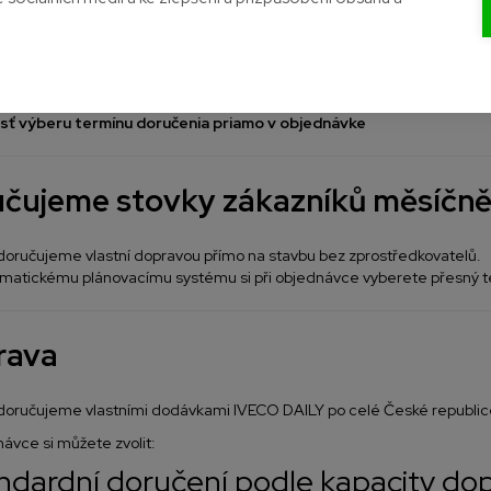
a zdarma nad 30 m² alebo pri objednávke nad 10 000 Kč
ť platby na dobierku
ť výberu termínu doručenia priamo v objednávke
čujeme stovky zákazníků měsíčně
doručujeme vlastní dopravou přímo na stavbu bez zprostředkovatelů.
omatickému plánovacímu systému si při objednávce vyberete přesný te
rava
 doručujeme vlastními dodávkami IVECO DAILY po celé České republic
návce si můžete zvolit:
andardní doručení podle kapacity do