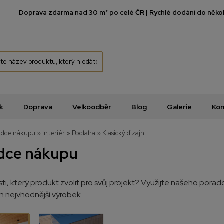
Doprava zdarma nad 30 m² po celé ČR | Rychlé dodání do několi
k
Doprava
Velkoodběr
Blog
Galerie
Kon
adce nákupu
»
Interiér
»
Podlaha
»
Klasický dizajn
dce nákupu
jisti, který produkt zvolit pro svůj projekt? Využijte našeho p
en nejvhodnější výrobek.