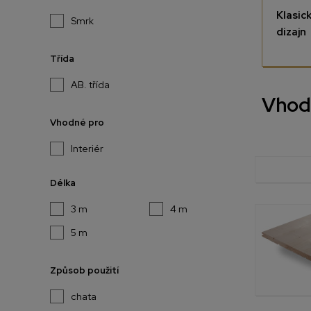
Klasic
Smrk
dizajn
Třída
AB. třída
Vhodn
Vhodné pro
Interiér
Délka
3 m
4 m
5 m
Způsob použití
chata