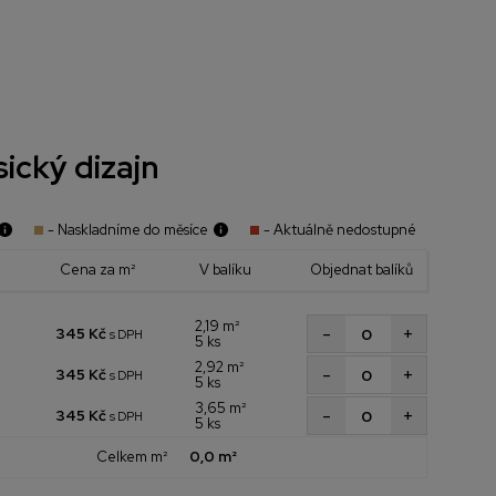
sický dizajn
- Naskladníme do měsíce
- Aktuálně nedostupné
Cena za m²
V balíku
Objednat balíků
2,19 m²
+
-
345 Kč
s DPH
5 ks
2,92 m²
+
-
345 Kč
s DPH
5 ks
3,65 m²
+
-
345 Kč
s DPH
5 ks
Celkem m²
0,0 m²