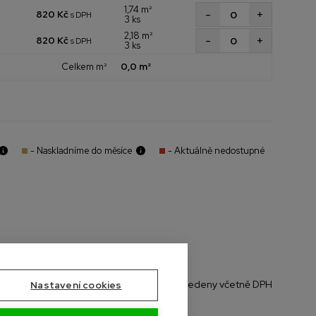
1,74 m²
+
-
820 Kč
s DPH
3 ks
2,18 m²
+
-
820 Kč
s DPH
3 ks
Celkem m²
0,0 m²
- Naskladníme do měsíce
- Aktuálně nedostupné
*Všechny ceny jsou uvedeny včetně DPH
Nastavení cookies