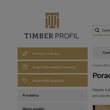
Cení
Poradce nákupu
Úvod
»
Por
Nejprodávanější produkty
Pora
Nejlevnější palubky
Nejste si 
Produkty
pro vás t
Místo použití