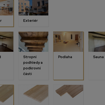
r
Exteriér
d
Stropní
Podlaha
Sauna
podhledy a
podkrovní
části