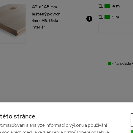
4 m
42 x 145
mm
leštený povrch
5 m
Smrk
AB. třída
Interiér
- Na skladě
 této stránce
omažďování a analýze informací o výkonu a používání
va
e sociálních médií a ke zlepšení a přizpůsobení obsahu a