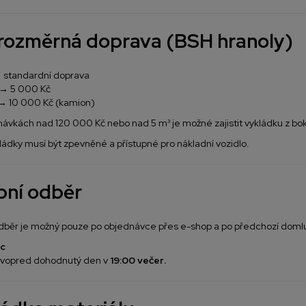
ozměrná doprava (BSH hranoly)
 standardní doprava
m → 5 000 Kč
→ 10 000 Kč (kamion)
návkách nad 120 000 Kč nebo nad 5 m³ je možné zajistit vykládku z bo
ládky musí být zpevněné a přístupné pro nákladní vozidlo.
ní odběr
dběr je možný pouze po objednávce přes e-shop a po předchozí doml
c
 vopred dohodnutý den v
19:00 večer
.