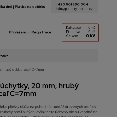
+420 601 390 004
ka dnů | Platba na dobírku
info@palubky-online.cz
Kalkulace
0 Kč
Přeprava
0 Kč
Přihlášení
Registrace
0 Kč
Celkem
takt
, hrubý obklad, oceľ C=7mm
 úchytky, 20 mm, hrubý
oceľ C=7mm
ebo pliešky slúžia na pohodlnú montáž drevených profilov
, zrubový profil a iných, avšak tieto úchytky nie sú vhodné na