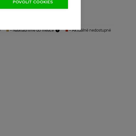
POVOLIT COOKIES
- Naskladníme do měsíce
- Aktuálně nedostupné