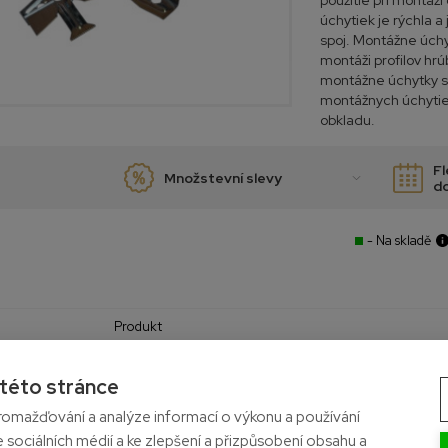
použitie pri montáž
úchytiek je rýchla a
spoj. Montážne úchy
montáži profilov h
montážne úchytky so
montážnych úchyti
obkladu.
Fl
Množstevní slevy
d
- Na skladě
Produkt
20 mm hrubý obklad
 této stránce
Ocel
omažďování a analýze informací o výkonu a používání
e sociálních médií a ke zlepšení a přizpůsobení obsahu a