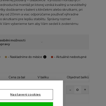
i drevenej podlahy – dlážkovice. Výhodou montážnych
 jednoduchá montáž pri ktorej vzniká kvalitný a neviditeľný
tky dodávame v balení s klinčekmi alebo skrutkami, pri
rúbky od 20mm a viac odporúčame používať výhradne
 skrutkami pre lepšiu stabilitu. Správny rozmer
ek Vám vyberieme tam aby Vám sedeli k zvolenému
exibilní možnosti
opravy
- Naskladníme do měsíce
- Aktuálně nedostupné
Cena za bal
V balíku
Objednat balíků
+
-
96 Kč
40 ks so skrutkami
s DPH
Nastavení cookies
Celkem bal
0,0 bal