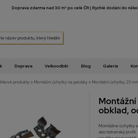
Doprava zdarma nad 30 m² po celé ČR | Rychlé dodání do několi
k
Doprava
Velkoodběr
Blog
Galerie
Kon
lňkové produkty
»
Montážní úchytky na palubky
»
Montážní úchytky, 20 mm
Montážní
obklad, 
Montážne úchytky al
ako tatranský profil