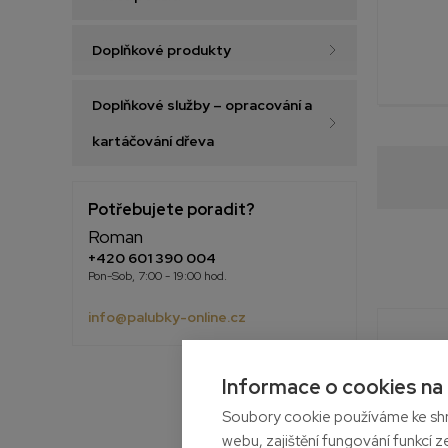
Doplňkové produkty
Doplňkové služby – opracování a
kartáčování dřeva
Potřebujete poradit?
Roman
+420 601 390 004
Pon-Sob, 7:00 - 19:00 hod.
info@palubky-online.cz
Informace o cookies na
Soubory cookie používáme ke shr
webu, zajištění fungování funkcí z