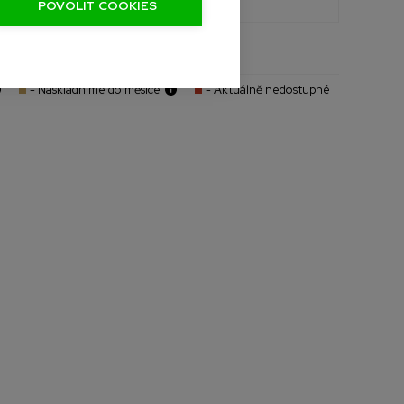
POVOLIT COOKIES
Celkem bal
0,0 bal
- Naskladníme do měsíce
- Aktuálně nedostupné