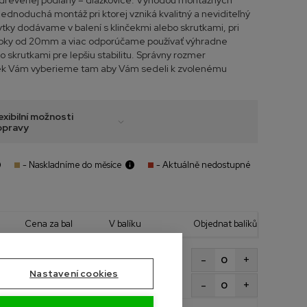
i drevenej podlahy – dlážkovice. Výhodou montážnych
 jednoduchá montáž pri ktorej vzniká kvalitný a neviditeľný
tky dodávame v balení s klinčekmi alebo skrutkami, pri
rúbky od 20mm a viac odporúčame používať výhradne
 skrutkami pre lepšiu stabilitu. Správny rozmer
ek Vám vyberieme tam aby Vám sedeli k zvolenému
exibilní možnosti
opravy
- Naskladníme do měsíce
- Aktuálně nedostupné
Cena za bal
V balíku
Objednat balíků
+
-
50 Kč
100 ks s klinčekmi
s DPH
Nastavení cookies
+
-
96 Kč
80 ks so skrutkami
s DPH