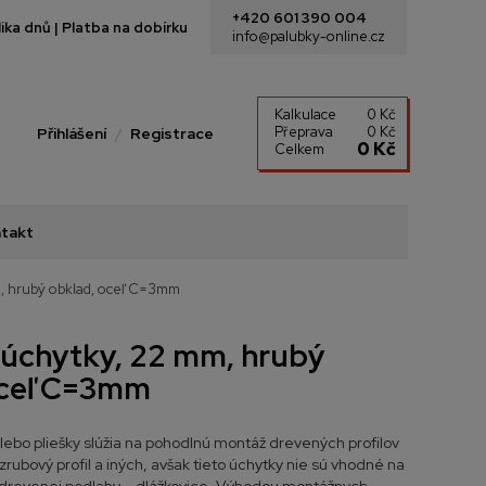
+420 601 390 004
ka dnů | Platba na dobírku
info@palubky-online.cz
Kalkulace
0 Kč
Přeprava
0 Kč
Přihlášení
Registrace
0 Kč
Celkem
takt
, hrubý obklad, oceľ C=3mm
 úchytky, 22 mm, hrubý
oceľ C=3mm
ebo pliešky slúžia na pohodlnú montáž drevených profilov
, zrubový profil a iných, avšak tieto úchytky nie sú vhodné na