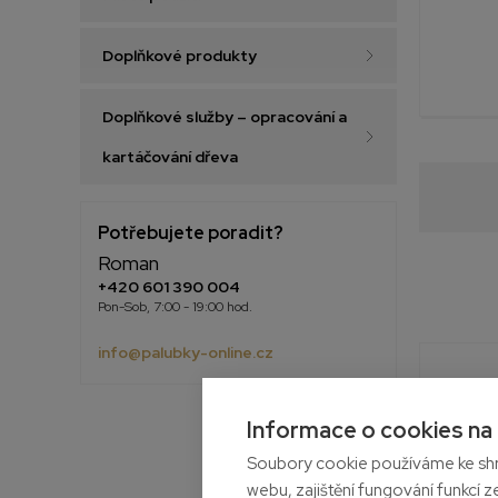
Doplňkové produkty
Doplňkové služby – opracování a
kartáčování dřeva
Potřebujete poradit?
Roman
+420 601 390 004
Pon-Sob, 7:00 - 19:00 hod.
info@palubky-online.cz
Informace o cookies na
Soubory cookie používáme ke shr
webu, zajištění fungování funkcí z