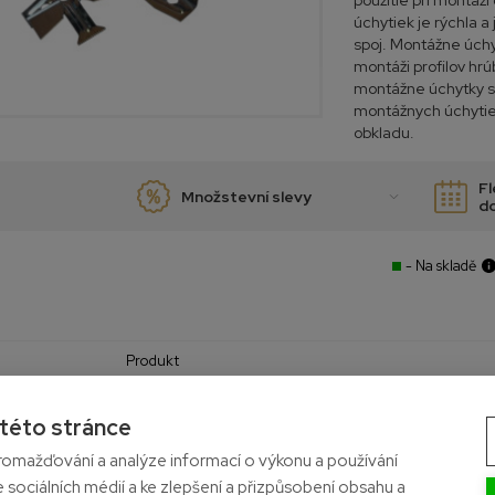
použitie pri montáž
úchytiek je rýchla a
spoj. Montážne úchy
montáži profilov h
montážne úchytky so
montážnych úchyti
obkladu.
Fl
Množstevní slevy
d
- Na skladě
Produkt
22 mm hrubý obklad
 této stránce
Ocel
omažďování a analýze informací o výkonu a používání
e sociálních médií a ke zlepšení a přizpůsobení obsahu a