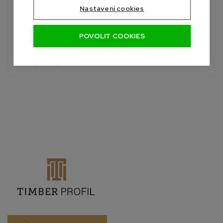
Potřebujete poradit?
Nastavení cookies
Roman
+420 601 390 004
POVOLIT COOKIES
Pon-Sob, 7:00 - 19:00 hod.
info@palubky-online.cz