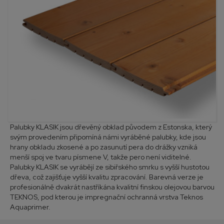
Palubky KLASIK jsou dřevěný obklad původem z Estonska, který
svým provedením připomíná námi vyráběné palubky, kde jsou
hrany obkladu zkosené a po zasunutí pera do drážky vzniká
menší spoj ve tvaru písmene V, takže pero není viditelné.
Palubky KLASIK se vyrábějí ze sibiřského smrku s vyšší hustotou
dřeva, což zajišťuje vyšší kvalitu zpracování. Barevná verze je
profesionálně dvakrát nastříkána kvalitní finskou olejovou barvou
TEKNOS, pod kterou je impregnační ochranná vrstva Teknos
Aquaprimer.