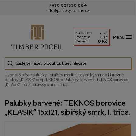
+420 601 390 004
info@palubky-online.cz
Kalkulace
0 Kč
Menu
Přeprava
0 Kč
0 Kč
Celkem
Úvod
»
Sibiřské palubky - sibiřský modřín, severský smrk
»
Barevné
palubky „KLASIK“ olej TEKNOS.
»
Palubky barvené: TEKNOS borovice
„KLASIK“ 15x121, sibiřský smrk, I. třída.
Palubky barvené: TEKNOS borovice
„KLASIK“ 15x121, sibiřský smrk, I. třída.