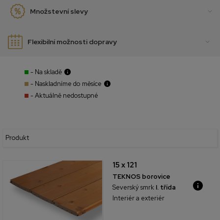
Množstevní slevy
Flexibilní možnosti dopravy
- Na skladě
- Naskladníme do měsíce
- Aktuálně nedostupné
Produkt
15 x 121
TEKNOS borovice
Severský smrk
I. třída
Interiér a exteriér