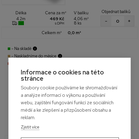
Objednat balíků
Cena za m²
V balíku
Délka
469 Kč
4,06 m²
4.2m
+
-
8 ks
s DPH
Celkem m²
0,0 m²
- Na skladě
- Naskladníme do měsíce
- Aktuálně nedostupné
Informace o cookies na této
stránce
Soubory cookie používáme ke shromažďování
a analýze informací o výkonu a používání
webu, zajištění fungování funkcí ze sociálních
médií a ke zlepšení a přizpůsobení obsahu a
reklam.
Zjistit více