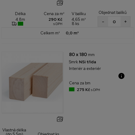
Objednat balíků
Cena za m²
V balíku
Délka
290 Kč
4,65 m²
4.8m
+
-
8 ks
s DPH
Celkem m²
0,0 m²
80 x 180
mm
Smrk
NSi třída
Interiér a exteriér
Cena za bm
275 Kč
s DPH
Vlastná délka
(do 5,5m)
Objednat ks