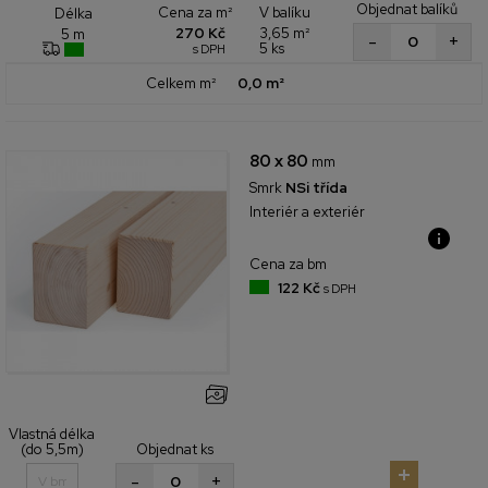
Objednat balíků
Cena za m²
V balíku
Délka
270 Kč
3,65 m²
5 m
+
-
5 ks
s DPH
Celkem m²
0,0 m²
80 x 80
mm
Smrk
NSi třída
Interiér a exteriér
Cena za bm
122 Kč
s DPH
Vlastná délka
(do 5,5m)
Objednat ks
+
-