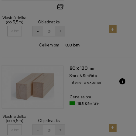
Vlastná délka
(do 5,5m)
Objednat ks
+
-
Celkem bm
0,0 bm
80 x 120
mm
Smrk
NSi třída
Interiér a exteriér
Cena za bm
185 Kč
s DPH
Vlastná délka
(do 5,5m)
Objednat ks
+
-