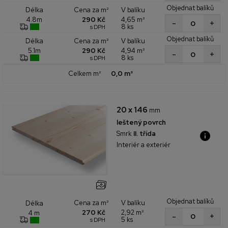
Objednat balíků
Cena za m²
V balíku
Délka
290 Kč
4,65 m²
4.8m
+
-
8 ks
s DPH
Objednat balíků
Cena za m²
V balíku
Délka
290 Kč
4,94 m²
5.1m
+
-
8 ks
s DPH
Celkem m²
0,0 m²
20 x 146
mm
leštený povrch
Smrk
II. třída
Interiér a exteriér
Objednat balíků
Cena za m²
V balíku
Délka
270 Kč
2,92 m²
4 m
+
-
5 ks
s DPH