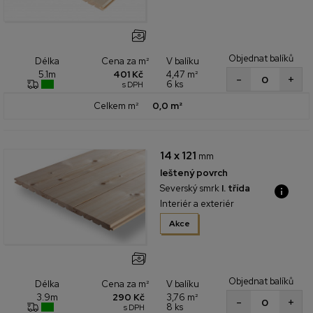
Objednat balíků
Cena za m²
V balíku
Délka
401 Kč
4,47 m²
5.1m
+
-
6 ks
s DPH
Celkem m²
0,0 m²
14 x 121
mm
leštený povrch
Severský smrk
I. třída
Interiér a exteriér
Akce
Objednat balíků
Cena za m²
V balíku
Délka
290 Kč
3,76 m²
3.9m
+
-
8 ks
s DPH