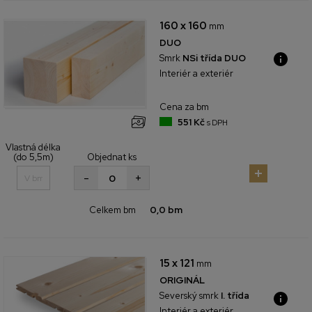
160 x 160
mm
DUO
Smrk
NSi třída DUO
Interiér a exteriér
Cena za bm
551 Kč
s DPH
Vlastná délka
(do 5,5m)
Objednat ks
+
-
Celkem bm
0,0 bm
15 x 121
mm
ORIGINÁL
Severský smrk
I. třída
Interiér a exteriér