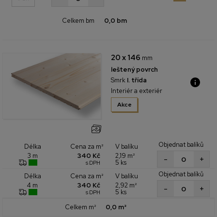
Celkem bm
0,0 bm
20 x 146
mm
leštený povrch
Smrk
I. třída
Interiér a exteriér
Akce
Objednat balíků
Cena za m²
V balíku
Délka
340 Kč
2,19 m²
3 m
+
-
5 ks
s DPH
Objednat balíků
Cena za m²
V balíku
Délka
340 Kč
2,92 m²
4 m
+
-
5 ks
s DPH
Celkem m²
0,0 m²