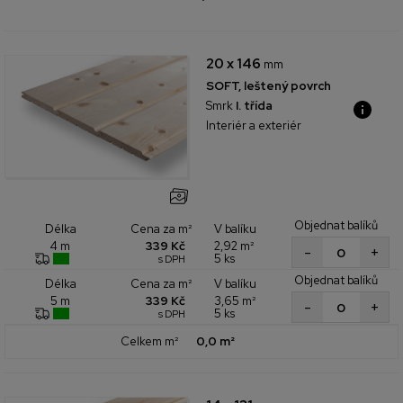
20 x 146
mm
SOFT, leštený povrch
Smrk
I. třída
Interiér a exteriér
Objednat balíků
Cena za m²
V balíku
Délka
339 Kč
2,92 m²
4 m
+
-
5 ks
s DPH
Objednat balíků
Cena za m²
V balíku
Délka
339 Kč
3,65 m²
5 m
+
-
5 ks
s DPH
Celkem m²
0,0 m²