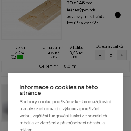
20 x 146
mm
leštený povrch
Severský smrk
I. třída
Interiér a exteriér
Objednat balíků
Cena za m²
V balíku
Délka
415 Kč
3,68 m²
4.2m
+
-
6 ks
s DPH
Celkem m²
0,0 m²
Informace o cookies na této
160 x 200
mm
stránce
DUO
Smrk
NSi třída DUO
Soubory cookie používáme ke shromažďování
Interiér a exteriér
a analýze informací o výkonu a používání
webu, zajištění fungování funkcí ze sociálních
Cena za bm
médií a ke zlepšení a přizpůsobení obsahu a
650 Kč
s DPH
reklam.