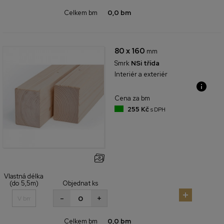
Celkem bm
0,0 bm
80 x 160
mm
Smrk
NSi třída
Interiér a exteriér
Cena za bm
255 Kč
s DPH
Vlastná délka
(do 5,5m)
Objednat ks
+
-
Celkem bm
0,0 bm