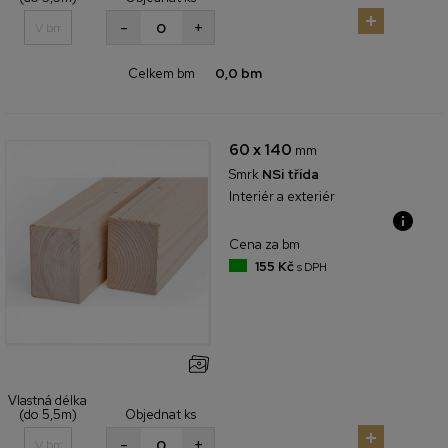
+
-
Celkem bm
0,0 bm
60 x 140
mm
Smrk
NSi třída
Interiér a exteriér
Cena za bm
155 Kč
s DPH
Vlastná délka
(do 5,5m)
Objednat ks
+
-