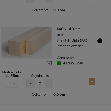
Celkem bm
0,0 bm
140 x 140
mm
DUO
Smrk
NSi třída DUO
Interiér a exteriér
Cena za bm
430 Kč
s DPH
Vlastná délka
(do 5,5m)
Objednat ks
+
-
Celkem bm
0,0 bm