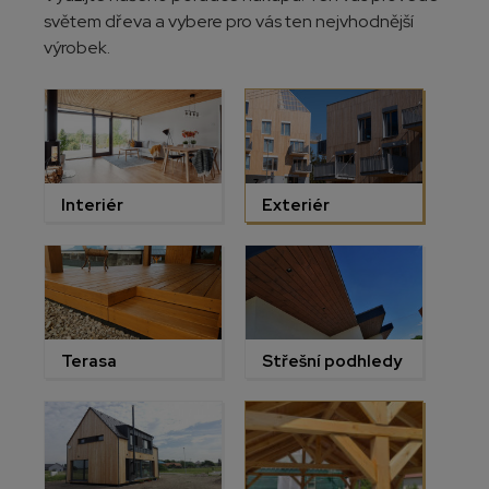
světem dřeva a vybere pro vás ten nejvhodnější
výrobek.
Interiér
Exteriér
Terasa
Střešní podhledy