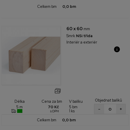
Celkem bm
0,0 bm
60 x 60
mm
Smrk
NSi třída
Interiér a exteriér
Objednat balíků
Cena za bm
V balíku
Délka
70 Kč
5 bm
5 m
+
-
1 ks
s DPH
Celkem bm
0,0 bm