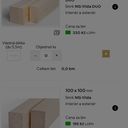
DUO
Smrk
NSi třída DUO
Interiér a exteriér
Cena za bm
330 Kč
s DPH
Vlastná délka
(do 5,5m)
Objednat ks
+
-
Celkem bm
0,0 bm
100 x 100
mm
Smrk
NSi třída
Interiér a exteriér
Cena za bm
195 Kč
s DPH