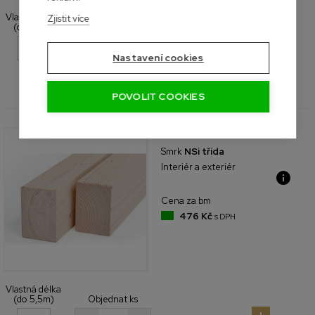
Vlastná délka
Zjistit více
(do 5,5m)
Objednat ks
+
-
Nastavení cookies
Celkem bm
0,0 bm
POVOLIT COOKIES
120 x 200
mm
Smrk
NSi třída
Interiér a exteriér
Cena za bm
476 Kč
s DPH
Vlastná délka
(do 5,5m)
Objednat ks