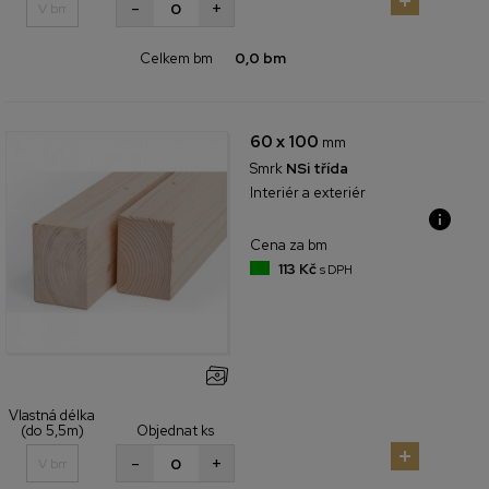
+
-
Celkem bm
0,0 bm
60 x 100
mm
Smrk
NSi třída
Interiér a exteriér
Cena za bm
113 Kč
s DPH
Vlastná délka
(do 5,5m)
Objednat ks
+
-