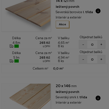
14 x 121
mm
leštený povrch
Severská borovice
I. třída
Interiér a exteriér
Akce
Objednat balíků
Cena za m²
V balíku
Délka
265 Kč
4,65 m²
4.8m
+
-
8 ks
s DPH
Objednat balíků
Cena za m²
V balíku
Délka
265 Kč
4,94 m²
5.1m
+
-
8 ks
s DPH
Celkem m²
0,0 m²
20 x 146
mm
leštený povrch
Severský smrk
I. třída
Interiér a exteriér