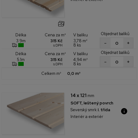
Objednat balíků
Cena za m²
V balíku
Délka
315 Kč
3,78 m²
3.9m
+
-
8 ks
s DPH
Objednat balíků
Cena za m²
V balíku
Délka
315 Kč
4,94 m²
5.1m
+
-
8 ks
s DPH
Celkem m²
0,0 m²
14 x 121
mm
SOFT, leštený povrch
Severský smrk
I. třída
Interiér a exteriér