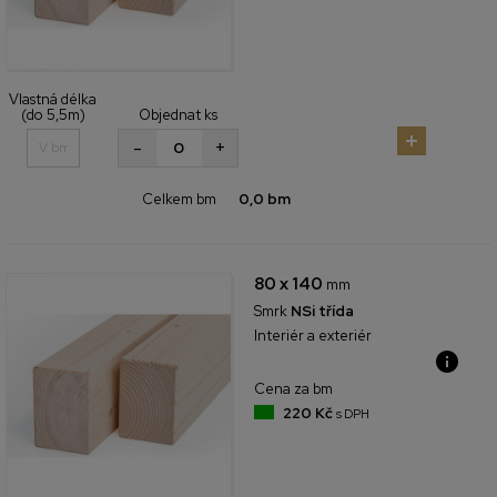
Vlastná délka
(do 5,5m)
Objednat ks
+
-
Celkem bm
0,0 bm
80 x 140
mm
Smrk
NSi třída
Interiér a exteriér
Cena za bm
220 Kč
s DPH