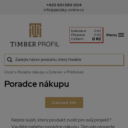
+420 601 390 004
info@palubky-online.cz
Kalkulace
0 Kč
Menu
Přeprava
0 Kč
0 Kč
Celkem
Úvod
»
Poradce nákupu
»
Exteriér
»
Přístřešek
Poradce nákupu
Zobrazit filtr
Nejste si jisti, který produkt zvolit pro svůj projekt?
Využijte našeho poradce nákupu. Ten vás provede