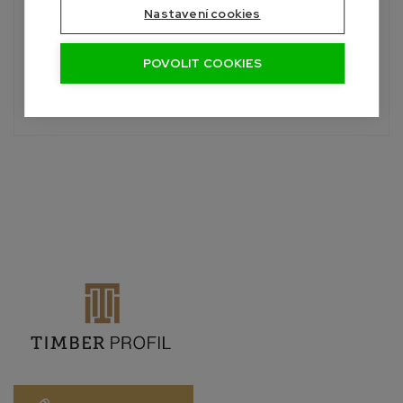
Potřebujete poradit?
Nastavení cookies
Roman
+420 601 390 004
POVOLIT COOKIES
Pon-Sob, 7:00 - 19:00 hod.
info@palubky-online.cz