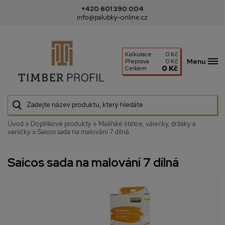
+420 601 390 004
info@palubky-online.cz
Kalkulace
0 Kč
Menu
Přeprava
0 Kč
0 Kč
Celkem
Úvod
»
Doplňkové produkty
»
Malířské štětce, válečky, držáky a
vaničky
»
Saicos sada na malování 7 dílná
Saicos sada na malování 7 dílná