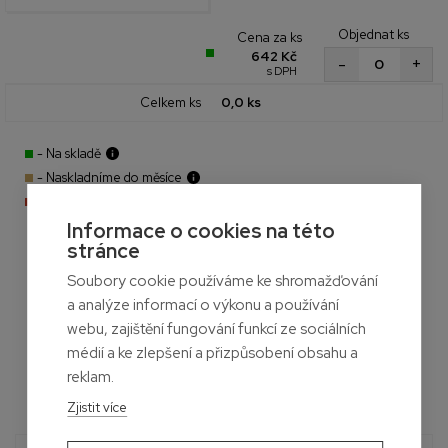
Objednat ks
Cena za ks
642 Kč
+
-
s DPH
Celkem ks
0,0 ks
- Na skladě
- Naskladníme do měsíce
- Aktuálně nedostupné
Informace o cookies na této
stránce
Soubory cookie používáme ke shromažďování
a analýze informací o výkonu a používání
webu, zajištění fungování funkcí ze sociálních
médií a ke zlepšení a přizpůsobení obsahu a
reklam.
Zjistit více