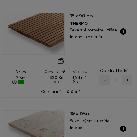
15 x 90
mm
THERMO
Severské borovice
I. třída
Interiér a exteriér
Objednat balíků
Cena za m²
V balíku
Délka
820 Kč
1,94 m²
3.6m
+
-
6 ks
s DPH
Celkem m²
0,0 m²
19 x 196
mm
Severský smrk
I. třída
Interiér