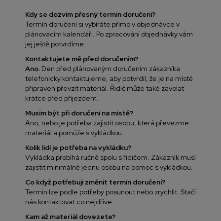
Kdy se dozvím přesný termín doručení?
Termín doručení si vybíráte přímo v objednávce v
plánovacím kalendáři. Po zpracování objednávky vám
jej ještě potvrdíme.
Kontaktujete mě před doručením?
Ano.
Den před plánovaným doručením zákazníka
telefonicky kontaktujeme, aby potvrdil, že je na místě
připraven převzít materiál. Řidič může také zavolat
krátce před příjezdem.
Musím být při doručení na místě?
Ano, nebo je potřeba zajistit osobu, která převezme
materiál a pomůže s vykládkou.
Kolik lidí je potřeba na vykládku?
Vykládka probíhá ručně spolu s řidičem. Zákazník musí
zajistit minimálně jednu osobu na pomoc s vykládkou.
Co když potřebuji změnit termín doručení?
Termín lze podle potřeby posunout nebo zrychlit. Stačí
nás kontaktovat co nejdříve.
Kam až materiál dovezete?