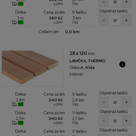
+
-
1 ks
s DPH
Objednat balíků
Cena za bm
V balíku
Délka
280 Kč
3 bm
3 m
+
-
1 ks
s DPH
Celkem bm
0,0 bm
28 x 120
mm
LAVIČKA, THERMO
Osika
A. třída
Interiér
Objednat balíků
Cena za bm
V balíku
Délka
340 Kč
2,4 bm
2.4m
+
-
1 ks
s DPH
Objednat balíků
Cena za bm
V balíku
Délka
340 Kč
2,7 bm
2.7m
+
-
1 ks
s DPH
Objednat balíků
Cena za bm
V balíku
Délka