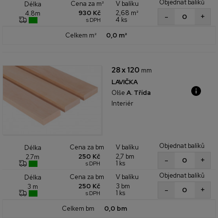
Objednat balíků
Cena za m²
V balíku
Délka
930 Kč
2,68 m²
4.8m
+
-
4 ks
s DPH
Celkem m²
0,0 m²
28 x 120
mm
LAVIČKA
Olše
A. Třída
Interiér
Objednat balíků
Cena za bm
V balíku
Délka
250 Kč
2,7 bm
2.7m
+
-
1 ks
s DPH
Objednat balíků
Cena za bm
V balíku
Délka
250 Kč
3 bm
3 m
+
-
1 ks
s DPH
Celkem bm
0,0 bm