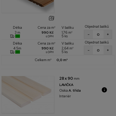
Objednat balíků
Cena za m²
V balíku
Délka
990 Kč
1,76 m²
3 m
+
-
5 ks
s DPH
Objednat balíků
Cena za m²
V balíku
Délka
990 Kč
2,64 m²
4.5m
+
-
5 ks
s DPH
Celkem m²
0,0 m²
28 x 90
mm
LAVIČKA
Osika
A. třída
Interiér