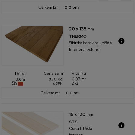
Celkem bm
0,0 bm
20 x 135
mm
THERMO
Sibírska borovica
I. třída
Interiér a exteriér
Cena za m²
V balíku
Délka
830 Kč
0,97 m²
3.6m
2 ks
s DPH
Celkem m²
0,0 m²
15 x 120
mm
STS
Osika
I. třída