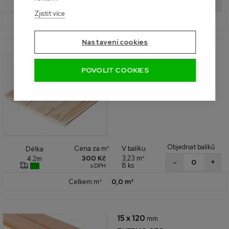
+
-
2 ks
s DPH
Zjistit více
Celkem m²
0,0 m²
Nastavení cookies
14 x 96
mm
POVOLIT COOKIES
SOFT, leštený povrch
Severský smrk
I. třída
Interiér a exteriér
Objednat balíků
Cena za m²
V balíku
Délka
300 Kč
3,23 m²
4.2m
+
-
8 ks
s DPH
Celkem m²
0,0 m²
15 x 120
mm