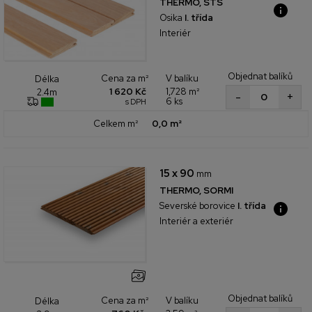
THERMO, STS
Osika
I. třída
Interiér
Objednat balíků
Cena za m²
V balíku
Délka
1 620 Kč
1,728 m²
2.4m
+
-
6 ks
s DPH
Celkem m²
0,0 m²
15 x 90
mm
THERMO, SORMI
Severské borovice
I. třída
Interiér a exteriér
Objednat balíků
Cena za m²
V balíku
Délka