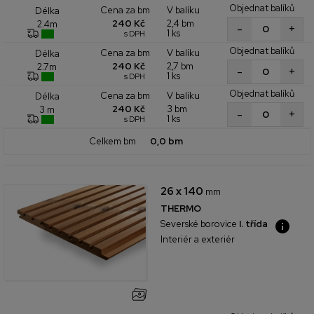
Objednat balíků
Cena za bm
V balíku
Délka
240 Kč
2,4 bm
2.4m
+
-
1 ks
s DPH
Objednat balíků
Cena za bm
V balíku
Délka
240 Kč
2,7 bm
2.7m
+
-
1 ks
s DPH
Objednat balíků
Cena za bm
V balíku
Délka
240 Kč
3 bm
3 m
+
-
1 ks
s DPH
Celkem bm
0,0 bm
26 x 140
mm
THERMO
Severské borovice
I. třída
Interiér a exteriér