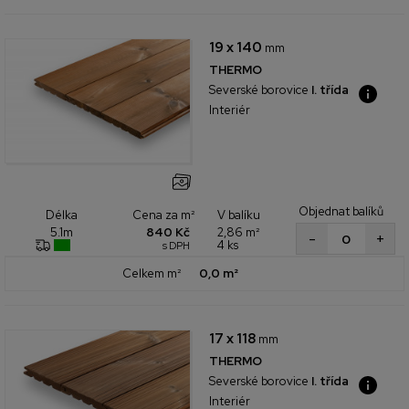
19 x 140
mm
THERMO
Severské borovice
I. třída
Interiér
Objednat balíků
Cena za m²
V balíku
Délka
840 Kč
2,86 m²
5.1m
+
-
4 ks
s DPH
Celkem m²
0,0 m²
17 x 118
mm
THERMO
Severské borovice
I. třída
Interiér