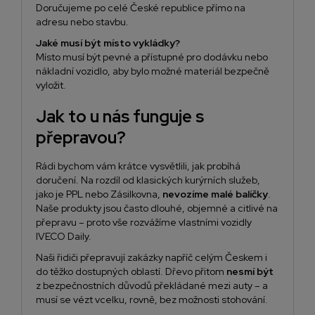
Doručujeme po celé České republice přímo na
adresu nebo stavbu.
Jaké musí být místo vykládky?
Místo musí být pevné a přístupné pro dodávku nebo
nákladní vozidlo, aby bylo možné materiál bezpečně
vyložit.
Jak to u nás funguje s
přepravou?
Rádi bychom vám krátce vysvětlili, jak probíhá
doručení. Na rozdíl od klasických kurýrních služeb,
jako je PPL nebo Zásilkovna,
nevozíme malé balíčky
.
Naše produkty jsou často dlouhé, objemné a citlivé na
přepravu – proto vše rozvážíme vlastními vozidly
IVECO Daily.
Naši řidiči přepravují zakázky napříč celým Českem i
do těžko dostupných oblastí. Dřevo přitom
nesmí být
z bezpečnostních důvodů překládané mezi auty – a
musí se vézt vcelku, rovně, bez možnosti stohování.