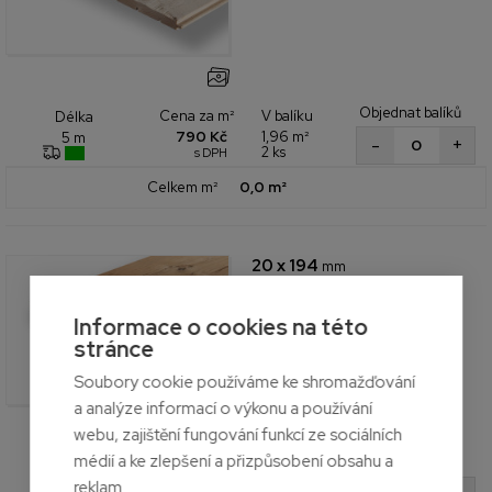
Objednat balíků
Cena za m²
V balíku
Délka
790 Kč
1,96 m²
5 m
+
-
2 ks
s DPH
Celkem m²
0,0 m²
20 x 194
mm
THERMO
Severský smrk
I. třída
Informace o cookies na této
Interiér a exteriér
stránce
Soubory cookie používáme ke shromažďování
a analýze informací o výkonu a používání
webu, zajištění fungování funkcí ze sociálních
médií a ke zlepšení a přizpůsobení obsahu a
Objednat balíků
Cena za m²
V balíku
Délka
reklam.
1 170 Kč
1,98 m²
5.1m