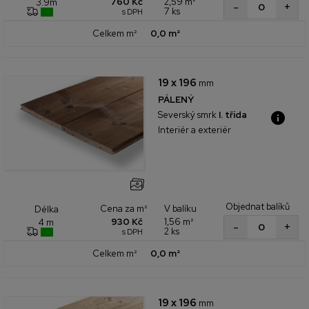
760 Kč
2,59 m²
3.9m
+
-
7 ks
s DPH
Celkem m²
0,0 m²
19 x 196
mm
PÁLENÝ
Severský smrk
I. třída
Interiér a exteriér
Objednat balíků
Cena za m²
V balíku
Délka
930 Kč
1,56 m²
4 m
+
-
2 ks
s DPH
Celkem m²
0,0 m²
19 x 196
mm