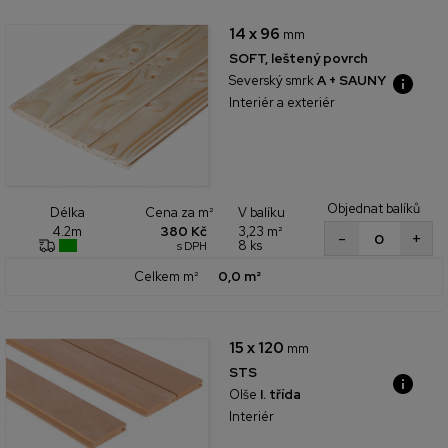
14 x 96
mm
SOFT, leštený povrch
Severský smrk
A + SAUNY
Interiér a exteriér
Objednat balíků
Cena za m²
V balíku
Délka
380 Kč
3,23 m²
4.2m
+
-
8 ks
s DPH
Celkem m²
0,0 m²
15 x 120
mm
STS
Olše
I. třída
Interiér