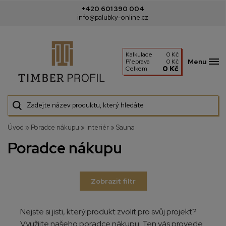
+420 601 390 004
info@palubky-online.cz
Kalkulace
0 Kč
Menu
Přeprava
0 Kč
0 Kč
Celkem
Úvod
»
Poradce nákupu
»
Interiér
»
Sauna
Poradce nákupu
Zobrazit filtr
Nejste si jisti, který produkt zvolit pro svůj projekt?
Využijte našeho poradce nákupu. Ten vás provede