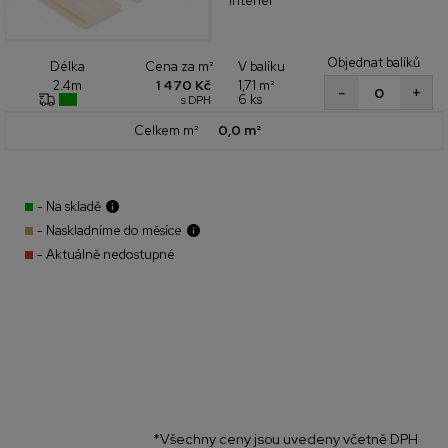
Interiér
Objednat balíků
Cena za m²
V balíku
Délka
1 470 Kč
1,71 m²
2.4m
+
-
6 ks
s DPH
Celkem m²
0,0 m²
- Na skladě
- Naskladníme do měsíce
- Aktuálně nedostupné
*Všechny ceny jsou uvedeny včetně DPH