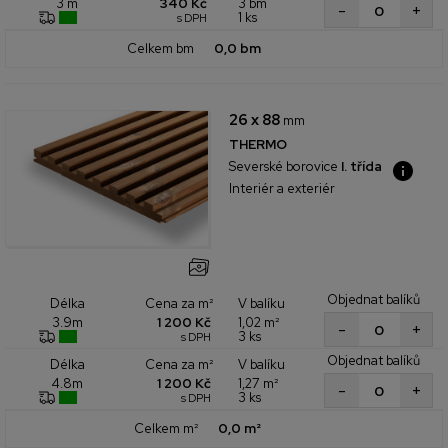
340 Kč
3 bm
3 m
+
-
1 ks
s DPH
Celkem bm
0,0 bm
26 x 88
mm
THERMO
Severské borovice
I. třída
Interiér a exteriér
Objednat balíků
Cena za m²
V balíku
Délka
1 200 Kč
1,02 m²
3.9m
+
-
3 ks
s DPH
Objednat balíků
Cena za m²
V balíku
Délka
1 200 Kč
1,27 m²
4.8m
+
-
3 ks
s DPH
Celkem m²
0,0 m²