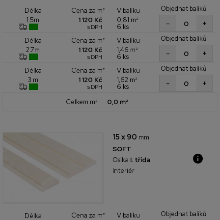
Objednat balíků
Cena za m²
V balíku
Délka
1 120 Kč
0,81 m²
1.5m
+
-
6 ks
s DPH
Objednat balíků
Cena za m²
V balíku
Délka
1 120 Kč
1,46 m²
2.7m
+
-
6 ks
s DPH
Objednat balíků
Cena za m²
V balíku
Délka
1 120 Kč
1,62 m²
3 m
+
-
6 ks
s DPH
Celkem m²
0,0 m²
15 x 90
mm
SOFT
Osika
I. třída
Interiér
Objednat balíků
Cena za m²
V balíku
Délka