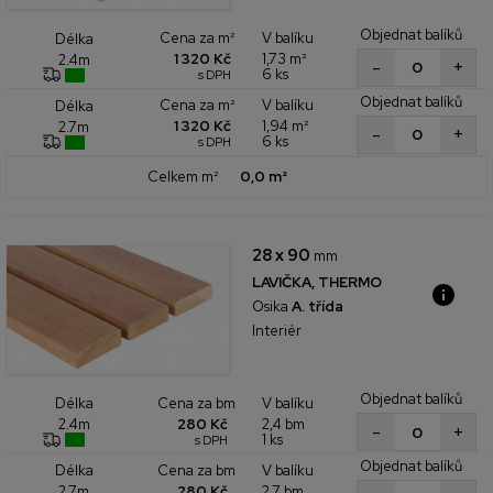
Objednat balíků
Cena za m²
V balíku
Délka
1 320 Kč
1,73 m²
2.4m
+
-
6 ks
s DPH
Objednat balíků
Cena za m²
V balíku
Délka
1 320 Kč
1,94 m²
2.7m
+
-
6 ks
s DPH
Celkem m²
0,0 m²
28 x 90
mm
LAVIČKA, THERMO
Osika
A. třída
Interiér
Objednat balíků
Cena za bm
V balíku
Délka
280 Kč
2,4 bm
2.4m
+
-
1 ks
s DPH
Objednat balíků
Cena za bm
V balíku
Délka
280 Kč
2,7 bm
2.7m