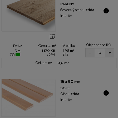
PARENÝ
Severský smrk
I. třída
Interiér
Objednat balíků
Cena za m²
V balíku
Délka
1 170 Kč
1,96 m²
5 m
+
-
2 ks
s DPH
Celkem m²
0,0 m²
15 x 90
mm
SOFT
Olše
I. třída
Interiér