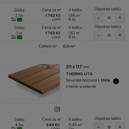
Objednat balíků
Cena za m²
V balíku
Délka
1 763 Kč
1,46 m²
2.7m
+
-
6 ks
s DPH
Objednat balíků
Cena za m²
V balíku
Délka
1 763 Kč
1,62 m²
3 m
+
-
6 ks
s DPH
Celkem m²
0,0 m²
20 x 117
mm
THERMO, UTS
Severské borovice
I. třída
Interiér a exteriér
Objednat balíků
Cena za m²
V balíku
Délka
849 Kč
0,49 m²
4.2m
+
-
1 ks