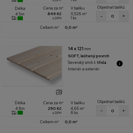
s DPH
Objednat balíků
Cena za m²
V balíku
Délka
849 Kč
0,526 m²
4.5m
+
-
1 ks
s DPH
Celkem m²
0,0 m²
14 x 121
mm
SOFT, leštený povrch
Severský smrk
I. třída
Interiér a exteriér
Objednat balíků
Cena za m²
V balíku
Délka
290 Kč
4,65 m²
4.8m
+
-
8 ks
s DPH
Celkem m²
0,0 m²