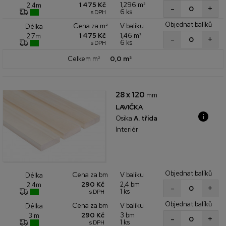
1 475 Kč
1,296 m²
2.4m
+
-
6 ks
s DPH
Objednat balíků
Cena za m²
V balíku
Délka
1 475 Kč
1,46 m²
2.7m
+
-
6 ks
s DPH
Celkem m²
0,0 m²
28 x 120
mm
LAVIČKA
Osika
A. třída
Interiér
Objednat balíků
Cena za bm
V balíku
Délka
290 Kč
2,4 bm
2.4m
+
-
1 ks
s DPH
Objednat balíků
Cena za bm
V balíku
Délka
290 Kč
3 bm
3 m
+
-
1 ks
s DPH