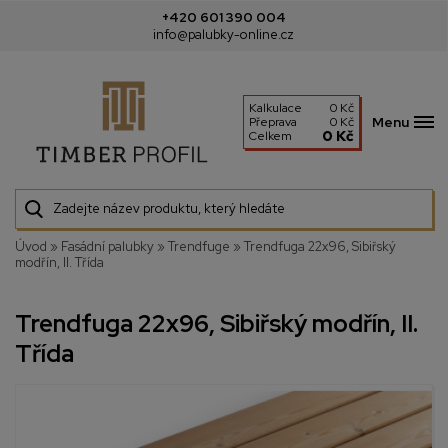
+420 601 390 004
info@palubky-online.cz
Kalkulace
0 Kč
Menu
Přeprava
0 Kč
0 Kč
Celkem
Úvod
»
Fasádní palubky
»
Trendfuge
»
Trendfuga 22x96, Sibiřský
modřín, II. Třída
Trendfuga 22x96, Sibiřský modřín, II.
Třída