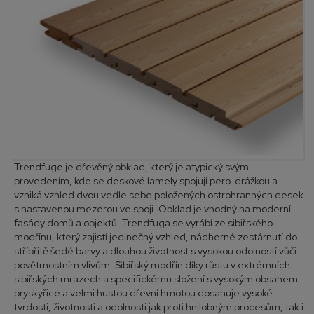
Trendfuge je dřevěný obklad, který je atypický svým
provedením, kde se deskové lamely spojují pero-drážkou a
vzniká vzhled dvou vedle sebe položených ostrohranných desek
s nastavenou mezerou ve spoji. Obklad je vhodný na moderní
fasády domů a objektů. Trendfuga se vyrábí ze sibiřského
modřínu, který zajistí jedinečný vzhled, nádherné zestárnutí do
stříbřitě šedé barvy a dlouhou životnost s vysokou odolností vůči
povětrnostním vlivům. Sibiřský modřín díky růstu v extrémních
sibiřských mrazech a specifickému složení s vysokým obsahem
pryskyřice a velmi hustou dřevní hmotou dosahuje vysoké
tvrdosti, životnosti a odolnosti jak proti hnilobným procesům, tak i