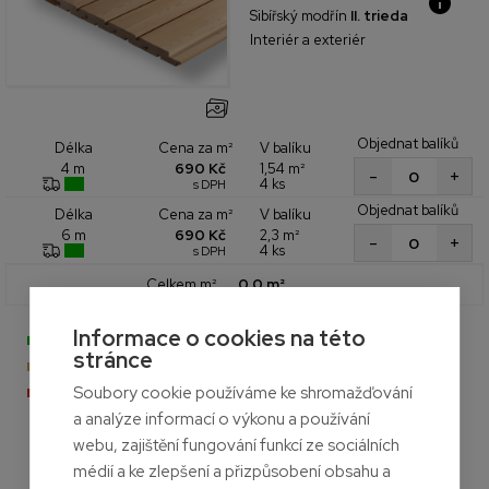
Sibířský modřín
II. trieda
Interiér a exteriér
Objednat balíků
Cena za m²
V balíku
Délka
690 Kč
1,54 m²
4 m
+
-
4 ks
s DPH
Objednat balíků
Cena za m²
V balíku
Délka
690 Kč
2,3 m²
6 m
+
-
4 ks
s DPH
Celkem m²
0,0 m²
Informace o cookies na této
- Na skladě
stránce
- Naskladníme do měsíce
Soubory cookie používáme ke shromažďování
- Aktuálně nedostupné
a analýze informací o výkonu a používání
webu, zajištění fungování funkcí ze sociálních
médií a ke zlepšení a přizpůsobení obsahu a