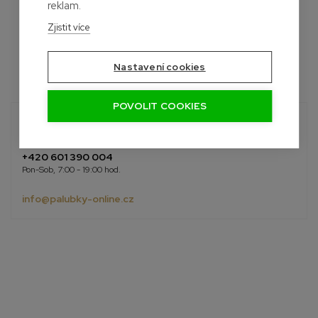
reklam.
Zjistit více
Nastavení cookies
POVOLIT COOKIES
Potřebujete poradit?
Roman
+420 601 390 004
Pon-Sob, 7:00 - 19:00 hod.
info@palubky-online.cz