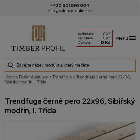
+420 601 390 004
info@palubky-online.cz
Kalkulace
0 Kč
Menu
Přeprava
0 Kč
0 Kč
Celkem
Úvod
»
Fasádní palubky
»
Trendfuge
»
Trendfuga černé pero 22x96,
Sibiřský modřín, I. Třída
Trendfuga černé pero 22x96, Sibiřský
modřín, I. Třída