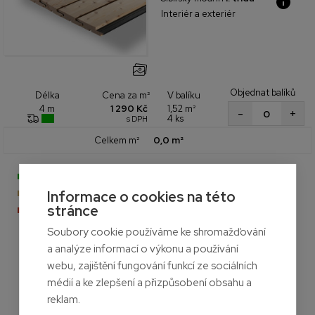
Interiér a exteriér
Objednat balíků
Cena za m²
V balíku
Délka
1 290 Kč
1,52 m²
4 m
+
-
4 ks
s DPH
Celkem m²
0,0 m²
- Na skladě
- Naskladníme do měsíce
Informace o cookies na této
stránce
- Aktuálně nedostupné
Soubory cookie používáme ke shromažďování
a analýze informací o výkonu a používání
webu, zajištění fungování funkcí ze sociálních
médií a ke zlepšení a přizpůsobení obsahu a
reklam.