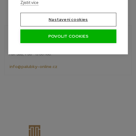
Zjistit více
Nastavení cookies
Potřebujete poradit?
POVOLIT COOKIES
Roman
+420 601 390 004
Pon-Sob, 7:00 - 19:00 hod.
info@palubky-online.cz