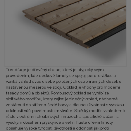
Trendfuge je dřevěný obklad, který je atypický svým
provedením, kde deskové lamely se spojují pero-drážkou a
vzniká vzhled dvou u sebe položených ostrohranných desek s
nastavenou mezerou ve spoji. Obklad je vhodný pro moderní
fasády domů a objektů. Rombusový obklad se vyrábí ze
sibiřského modřínu, který zajistí jedinečný vzhled, nádherné
zestárnutí do stříbrno-šedé barvy a dlouhou životnost s vysokou
odolností vůči povětrnostním vlivům. Sibiřský modřín vzhledem k
růstu v extrémních sibiřských mrazech a specifické složení s
vysokým obsahem pryskyřice a velmi husté dřevní hmoty
dosahuje vysoké tvrdosti, životnosti a odolnosti jak proti