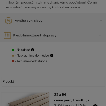
hnilobným procesům tak i mechanickému opotřebení. Černé
pero vytváří zajímavý a výrazný kontrast na fasádě.
Množstevní slevy
Flexibilní možnosti dopravy
- Na skladě
- Naskladníme do měsíce
- Aktuálně nedostupné
Produkt
22 x 96
černé pero, trendfuga
Sibířský modřín
I. třída