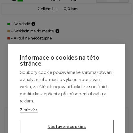
Celkem bm
0,0 bm
- Na skladě
- Naskladníme do měsíce
- Aktuálně nedostupné
Informace o cookies na této
stránce
Soubory cookie používáme ke shromažďování
a analýze informací o výkonu a používání
webu, zajištění fungování funkcí ze sociálních
médií a ke zlepšení a přizpůsobení obsahu a
reklam.
Zjistit více
Potřebujete poradit?
Roman
Nastavení cookies
+420 601 390 004