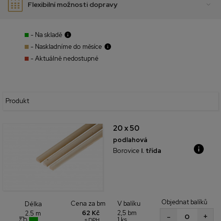
Flexibilní možnosti dopravy
- Na skladě
- Naskladníme do měsíce
- Aktuálně nedostupné
Produkt
20 x 50
podlahová
Borovice
I. třída
Objednat balíků
Cena za bm
V balíku
Délka
62 Kč
2,5 bm
2.5 m
+
-
1 ks
s DPH