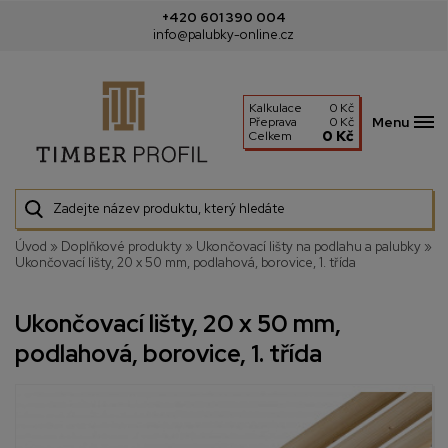
+420 601 390 004
info@palubky-online.cz
Kalkulace
0 Kč
Menu
Přeprava
0 Kč
0 Kč
Celkem
Úvod
»
Doplňkové produkty
»
Ukončovací lišty na podlahu a palubky
»
Ukončovací lišty, 20 x 50 mm, podlahová, borovice, 1. třída
Ukončovací lišty, 20 x 50 mm,
podlahová, borovice, 1. třída