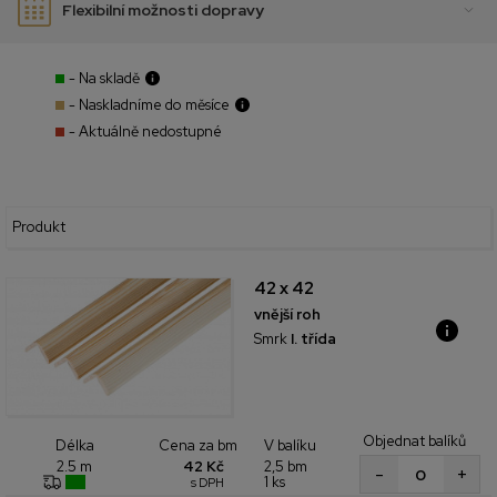
Flexibilní možnosti dopravy
- Na skladě
- Naskladníme do měsíce
- Aktuálně nedostupné
Produkt
42 x 42
vnější roh
Smrk
I. třída
Objednat balíků
Cena za bm
V balíku
Délka
42 Kč
2,5 bm
2.5 m
+
-
1 ks
s DPH