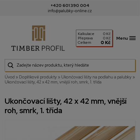
+420 601 390 004
info@palubky-online.cz
Kalkulace
0 Kč
Menu
Přeprava
0 Kč
0 Kč
Celkem
Úvod
»
Doplňkové produkty
»
Ukončovací lišty na podlahu a palubky
»
Ukončovací lišty, 42 x 42 mm, vnější roh, smrk, 1. třída
Ukončovací lišty, 42 x 42 mm, vnější
roh, smrk, 1. třída