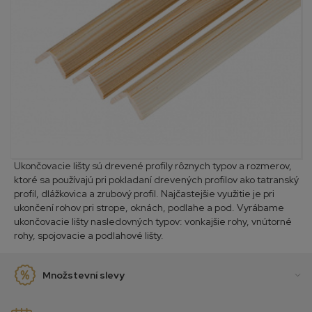
Ukončovacie lišty sú drevené profily rôznych typov a rozmerov,
ktoré sa používajú pri pokladaní drevených profilov ako tatranský
profil, dlážkovica a zrubový profil. Najčastejšie využitie je pri
ukončení rohov pri strope, oknách, podlahe a pod. Vyrábame
ukončovacie lišty nasledovných typov: vonkajšie rohy, vnútorné
rohy, spojovacie a podlahové lišty.
Množstevní slevy