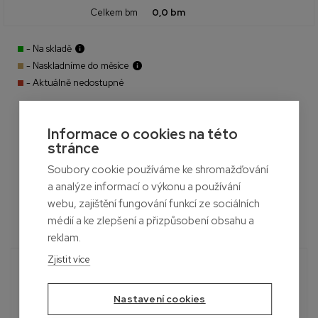
Celkem bm
0,0 bm
- Na skladě
- Naskladníme do měsíce
- Aktuálně nedostupné
Informace o cookies na této
stránce
Soubory cookie používáme ke shromažďování
a analýze informací o výkonu a používání
webu, zajištění fungování funkcí ze sociálních
médií a ke zlepšení a přizpůsobení obsahu a
reklam.
Zjistit více
Potřebujete poradit?
Roman
Nastavení cookies
+420 601 390 004
Pon-Sob, 7:00 - 19:00 hod.