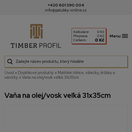
+420 601 390 004
info@palubky-online.cz
Kalkulace
0 Kč
Menu
Přeprava
0 Kč
0 Kč
Celkem
Úvod
»
Doplňkové produkty
»
Malířské štětce, válečky, držáky a
vaničky
»
Vaňa na olej/vosk veľká 31x35cm
Vaňa na olej/vosk veľká 31x35cm