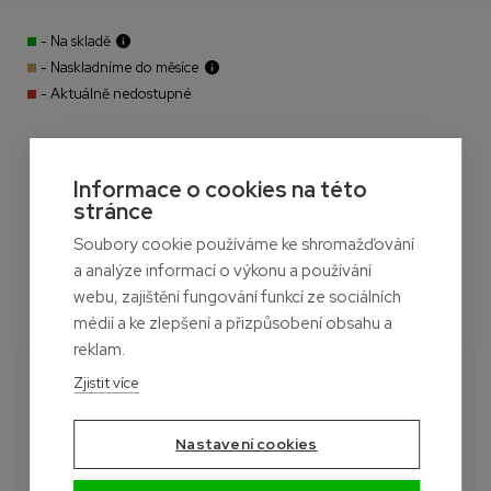
- Na skladě
- Naskladníme do měsíce
- Aktuálně nedostupné
Informace o cookies na této
stránce
Soubory cookie používáme ke shromažďování
a analýze informací o výkonu a používání
webu, zajištění fungování funkcí ze sociálních
médií a ke zlepšení a přizpůsobení obsahu a
reklam.
Potřebujete poradit?
Zjistit více
Roman
+420 601 390 004
Nastavení cookies
Pon-Sob, 7:00 - 19:00 hod.