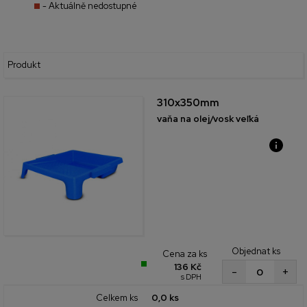
- Aktuálně nedostupné
Produkt
310x350mm
vaňa na olej/vosk veľká
Objednat ks
Cena za ks
136 Kč
+
-
s DPH
Celkem ks
0,0 ks