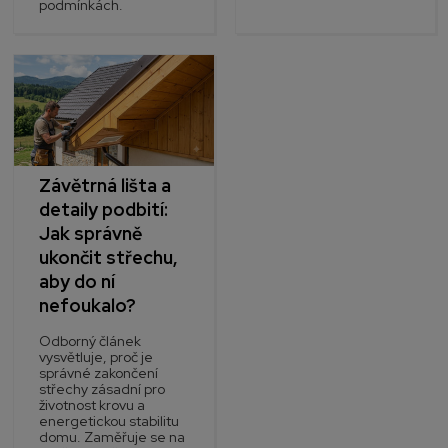
podmínkách.
Závětrná lišta a
detaily podbití:
Jak správně
ukončit střechu,
aby do ní
nefoukalo?
Odborný článek
vysvětluje, proč je
správné zakončení
střechy zásadní pro
životnost krovu a
energetickou stabilitu
domu. Zaměřuje se na