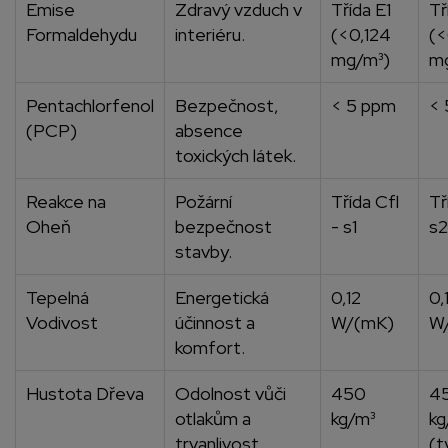
Emise
Zdravý vzduch v
Třída E1
Tř
Formaldehydu
interiéru.
(<0,124
(<
mg/m³)
m
Pentachlorfenol
Bezpečnost,
< 5 ppm
< 
(PCP)
absence
toxických látek.
Reakce na
Požární
Třída Cfl
Tř
Oheň
bezpečnost
- s1
s2
stavby.
Tepelná
Energetická
0,12
0,
Vodivost
účinnost a
W/(mK)
W
komfort.
Hustota Dřeva
Odolnost vůči
450
4
otlakům a
kg/m³
kg
trvanlivost.
(t