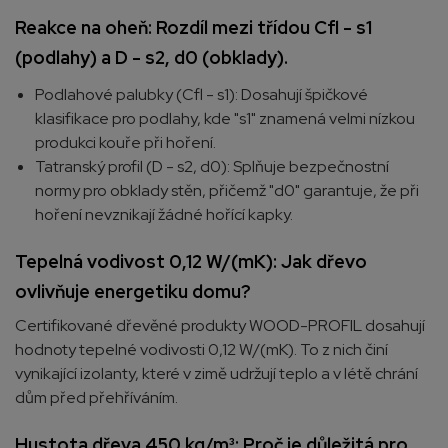
Reakce na oheň: Rozdíl mezi třídou Cfl - s1
(podlahy) a D - s2, d0 (obklady).
Podlahové palubky (Cfl - s1): Dosahují špičkové
klasifikace pro podlahy, kde "s1" znamená velmi nízkou
produkci kouře při hoření.
Tatranský profil (D - s2, d0): Splňuje bezpečnostní
normy pro obklady stěn, přičemž "d0" garantuje, že při
hoření nevznikají žádné hořící kapky.
Tepelná vodivost 0,12 W/(mK): Jak dřevo
ovlivňuje energetiku domu?
Certifikované dřevěné produkty WOOD-PROFIL dosahují
hodnoty tepelné vodivosti 0,12 W/(mK). To z nich činí
vynikající izolanty, které v zimě udržují teplo a v létě chrání
dům před přehříváním.
Hustota dřeva 450 kg/m³: Proč je důležitá pro