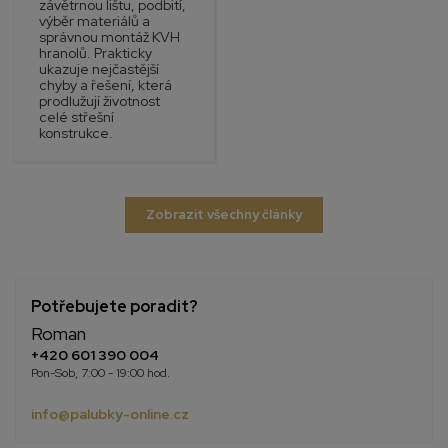
závětrnou lištu, podbití,
výběr materiálů a
správnou montáž KVH
hranolů. Prakticky
ukazuje nejčastější
chyby a řešení, která
prodlužují životnost
celé střešní
konstrukce.
Zobrazit všechny články
Potřebujete poradit?
Roman
+420 601 390 004
Pon-Sob, 7:00 - 19:00 hod.
info@palubky-online.cz