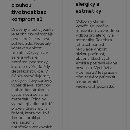
alergiky a
dlouhou
astmatiky
životnost bez
kompromisů
Odborný článek
vysvětluje, proč je
Dřevěný most u jezírka
masivní dřevo vhodnou
je technicky náročnější
volbou pro alergiky a
prvek, než se na první
astmatiky. Rozebírá
pohled zdá. Neustálý
jeho schopnost
kontakt s vlhkostí,
regulace vlhkosti,
teplotní výkyvy a UV
nízkou prašnost,
záření vytvářejí
absenci škodlivých
extrémní podmínky,
emisí a pozitivní vliv na
které prověřují každý
psychiku. Vychází z
detail konstrukce. V
více než 20 let praxe v
článku vysvětlujeme,
dřevařském průmyslu
proč je klíčový správný
a moderních
výběr dřeva, staticky
vědeckých poznatků.
stabilní konstrukce a
systémová ochrana
materiálu. Principy
vycházejí z dlouholeté
praxe v dřevařství a
řešení, která používá i
Timber-profil při
realizacích v
náročných venkovních