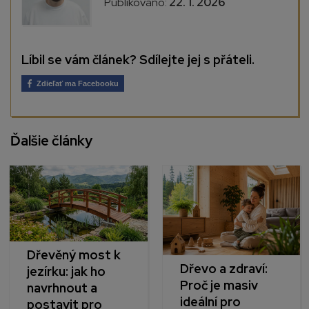
Publikováno:
22. 1. 2026
Líbil se vám článek? Sdílejte jej s přáteli.
Zdieľať ma Facebooku
Ďalšie články
Dřevěný most k
Dřevo a zdraví:
jezírku: jak ho
Proč je masiv
navrhnout a
ideální pro
postavit pro