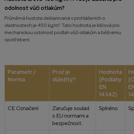
odolnost vůči otlakům?
Průměrná hustota deklarovaná v prohlášeních o
vlastnostech je 450 kg/m³. Tato hodnota je klíčová pro
mechanickou odolnost podlah vůči otlakům a běžnému
opotřebení.
Parametr /
Proč je
Hodnota
H
Norma
důležitý?
(Podlahy
(
EN
E
14342)
14
CE Označení
Zaručuje soulad
Splněno
Sp
s EU normami a
bezpečnost.