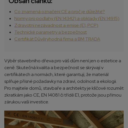
Obsah článku:
Co znamená označení CE a proč je důležité?
Normy pro podlahy (EN 14342) a obklady (EN 14915)
Zdravotní nezávadnost a emise (E1, PCP)
Technické parametry a bezpečnost
Certifikát Důvěryhodná firma a BM TRADA
Výběr stavebního dřeva pro váš dům není jen o estetice a
ceně. Skutečná kvalita a bezpečnost se skrývají v
certifikátech a normách, které garantují, že materiál
splňuje přísné požadavky na zdraví, odolnost a ekologii.
Pro majitele domů, stavbaře a architekty je klíčové rozumět
zkratkám jako CE, EN 14081 či třídě E1, protože jsou přímou
zárukou vaší investice.