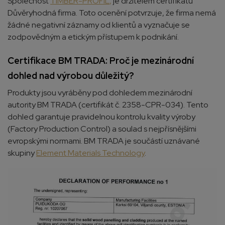
Společnost
TIMBER-PROFIL
,
je držitelem certifikátu
Důvěryhodná firma. Toto ocenění potvrzuje, že firma nemá
žádné negativní záznamy od klientů a vyznačuje se
zodpovědným a etickým přístupem k podnikání.
Certifikace BM TRADA: Proč je mezinárodní
dohled nad výrobou důležitý?
Produkty jsou vyráběny pod dohledem mezinárodní
autority BM TRADA (certifikát č. 2358-CPR-034). Tento
dohled garantuje pravidelnou kontrolu kvality výroby
(Factory Production Control) a soulad s nejpřísnějšími
evropskými normami. BM TRADA je součástí uznávané
skupiny
Element Materials Technology
.