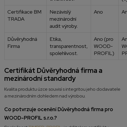
Certifikace BM
Nezávislý
Ano
A
TRADA
mezinárodní
audit výroby.
Důvěryhodná
Etika,
Ano (pro
An
Firma
transparentnost,
WOOD-
W
spolehlivost.
PROFIL)
P
Certifikát Důvěryhodná firma a
mezinárodní standardy
Kvalita produktu úzce souvisí s integritou jeho dodavatele
a mezinárodním dohledem nad výrobou.
Co potvrzuje ocenění Důvěryhodná firma pro
WOOD-PROFIL s.r.o.?