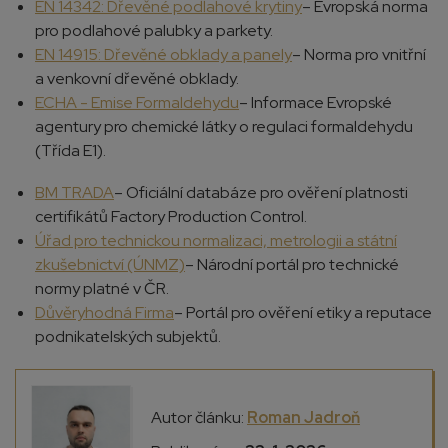
EN 14342: Dřevěné podlahové krytiny
– Evropská norma
pro podlahové palubky a parkety.
EN 14915: Dřevěné obklady a panely
– Norma pro vnitřní
a venkovní dřevěné obklady.
ECHA - Emise Formaldehydu
– Informace Evropské
agentury pro chemické látky o regulaci formaldehydu
(Třída E1).
BM TRADA
– Oficiální databáze pro ověření platnosti
certifikátů Factory Production Control.
Úřad pro technickou normalizaci, metrologii a státní
zkušebnictví (ÚNMZ)
– Národní portál pro technické
normy platné v ČR.
Důvěryhodná Firma
– Portál pro ověření etiky a reputace
podnikatelských subjektů.
Autor článku:
Roman Jadroň