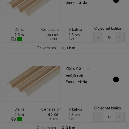
Smrk
I. třída
Objednat balíků
Cena za bm
V balíku
Délka
40 Kč
2,5 bm
2.5 m
+
-
1 ks
s DPH
Celkem bm
0,0 bm
42 x 42
mm
vnější roh
Smrk
I. třída
Objednat balíků
Cena za bm
V balíku
Délka
42 Kč
2,5 bm
2.5 m
+
-
1 ks
s DPH
Celkem bm
0,0 bm