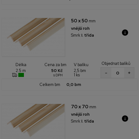
50 x 50
mm
vnější roh
Smrk
I. třída
Objednat balíků
Cena za bm
V balíku
Délka
50 Kč
2,5 bm
2.5 m
+
-
1 ks
s DPH
Celkem bm
0,0 bm
70 x 70
mm
vnější roh
Smrk
I. třída