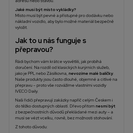
adresu nebo stavbu.
Jaké musí být místo vykládky?
Místo musí být pevné a přístupné pro dodávku nebo
nákladní vozidlo, aby bylo možné materiál bezpečně
vyložit.
Jak to u nás funguje s
přepravou?
Rádi bychom vám krátce vysvětlili, jak probíhá
doručení. Na rozdíl od klasických kurýrních služeb,
jako je PPL nebo Zásilkovna,
nevozíme malé balíčky
.
Naše produkty jsou často dlouhé, objemné a citlivé na
přepravu – proto vše rozvážíme vlastními vozidly
IVECO Daily.
Naši řidiči přepravují zakázky napříč celým Českem i
do těžko dostupných oblastí. Dřevo přitom
nesmí být
z bezpečnostních důvodů překládané mezi auty – a
musí se vézt vcelku, rovně, bez možnosti stohování.
Z tohoto důvodu: