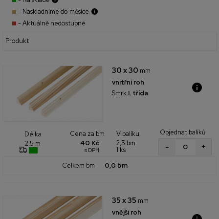
- Naskladníme do měsíce
- Aktuálně nedostupné
Produkt
30 x 30
mm
vnitřní roh
Smrk
I. třída
Objednat balíků
Cena za bm
V balíku
Délka
40 Kč
2,5 bm
2.5 m
+
-
1 ks
s DPH
Celkem bm
0,0 bm
35 x 35
mm
vnější roh