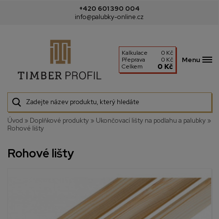
+420 601 390 004
info@palubky-online.cz
Kalkulace
0 Kč
Menu
Přeprava
0 Kč
0 Kč
Celkem
Úvod
»
Doplňkové produkty
»
Ukončovací lišty na podlahu a palubky
»
Rohové lišty
Rohové lišty