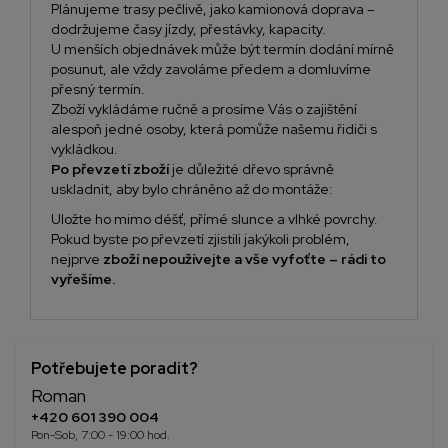
Plánujeme trasy pečlivě, jako kamionová doprava –
dodržujeme časy jízdy, přestávky, kapacity.
U menších objednávek může být termín dodání mírně
posunut, ale vždy zavoláme předem a domluvíme
přesný termín.
Zboží vykládáme ručně a prosíme Vás o zajištění
alespoň jedné osoby, která pomůže našemu řidiči s
vykládkou.
Po převzetí zboží
je důležité dřevo správně
uskladnit, aby bylo chráněno až do montáže:
Uložte ho mimo déšť, přímé slunce a vlhké povrchy.
Pokud byste po převzetí zjistili jakýkoli problém,
nejprve
zboží nepoužívejte a vše vyfoťte – rádi to
vyřešíme.
Potřebujete poradit?
Roman
+420 601 390 004
Pon-Sob, 7:00 - 19:00 hod.