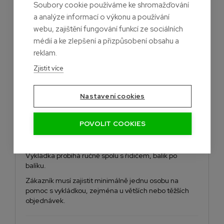
Soubory cookie používáme ke shromažďování
nákladní vozidlo.
a analýze informací o výkonu a používání
webu, zajištění fungování funkcí ze sociálních
Osobní odběr
médií a ke zlepšení a přizpůsobení obsahu a
reklam.
Osobní odběr je možný pouze po objednávce přes e-
Zjistit více
shop a po předchozí domluvě.
Humpolec
Nastavení cookies
Výdej ve vopred dohodnutý den v
19:00 večer
.
POVOLIT COOKIES
Vykládka materiálu
Vykládka probíhá ručně spolu s řidičem, balík po
balíku.
Zákazník musí zajistit minimálně jednu osobu na
pomoc s vykládkou, zejména u větších nebo těžších
objednávek.