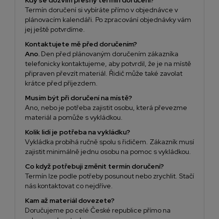
Termín doručení si vybíráte přímo v objednávce v
plánovacím kalendáři. Po zpracování objednávky vám
jej ještě potvrdíme.
Kontaktujete mě před doručením?
Ano.
Den před plánovaným doručením zákazníka
telefonicky kontaktujeme, aby potvrdil, že je na místě
připraven převzít materiál. Řidič může také zavolat
krátce před příjezdem.
Musím být při doručení na místě?
Ano, nebo je potřeba zajistit osobu, která převezme
materiál a pomůže s vykládkou.
Kolik lidí je potřeba na vykládku?
Vykládka probíhá ručně spolu s řidičem. Zákazník musí
zajistit minimálně jednu osobu na pomoc s vykládkou.
Co když potřebuji změnit termín doručení?
Termín lze podle potřeby posunout nebo zrychlit. Stačí
nás kontaktovat co nejdříve.
Kam až materiál dovezete?
Doručujeme po celé České republice přímo na