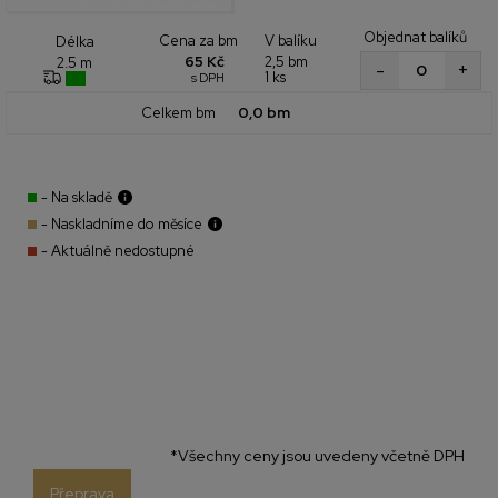
Objednat balíků
Cena za bm
V balíku
Délka
65 Kč
2,5 bm
2.5 m
+
-
1 ks
s DPH
Celkem bm
0,0 bm
- Na skladě
- Naskladníme do měsíce
- Aktuálně nedostupné
*Všechny ceny jsou uvedeny včetně DPH
Přeprava