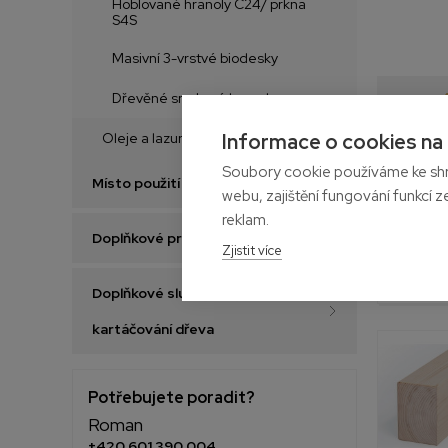
Hoblované hranoly C24/ prkna
S4S
Masivní 3-vrstvé biodesky
Dřevěné smrkové hranoly
Informace o cookies na
Oleje a lazury na dřevo
Soubory cookie používáme ke shr
Místo použití
webu, zajištění fungování funkcí z
reklam.
Doplňkové produkty
Zjistit více
Doplňkové služby – opracování a
kartáčování dřeva
Potřebujete poradit?
Roman
+420 601 390 004