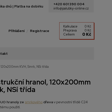
+420 601 390 004
ka dnů | Platba na dobírku
info@palubky-online.cz
Kalkulace
0 Kč
Přeprava
0 Kč
Přihlášení
Registrace
0 Kč
Celkem
takt
 120x200mm KVH, Smrk, NSi třída
trukční hranol, 120x200mm
, NSi třída
DUO hranoly ze
smrkového
dřeva
v pevnostní třídě C24
tému použití.