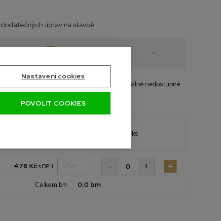
 dodatečných úprav na stavbě
Hranoly na míru BSH
Nastavení cookies
- Naskladníme do měsíce
- Aktuálně nedostupné
POVOLIT COOKIES
Vlastní
Cena za bm
délka
(do
Objednat ks
5,5m)
+
-
476 Kč
s DPH
Celkem bm
0,0 bm