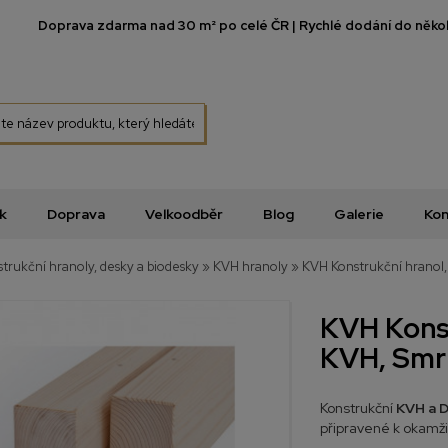
Doprava zdarma nad 30 m² po celé ČR | Rychlé dodání do několi
k
Doprava
Velkoodběr
Blog
Galerie
Kon
trukční hranoly, desky a biodesky
»
KVH hranoly
»
KVH Konstrukční hranol,
KVH Kons
KVH, Smrk
Konstrukční
KVH a 
připravené k okamži