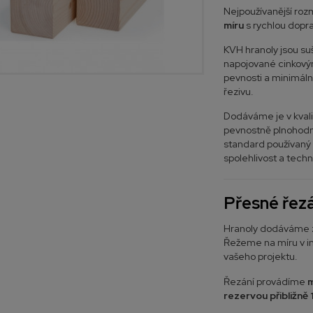
Nejpoužívanější ro
míru
s rychlou dopr
KVH hranoly jsou su
napojované cinkovým
pevnosti a minimáln
řezivu.
Dodáváme je v kval
pevnostně plnohodno
standard používaný 
spolehlivost a techn
Přesné řezá
Hranoly dodáváme z
Řežeme na míru v i
vašeho projektu.
Řezání provádíme
m
rezervou přibližně