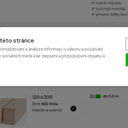
✔ méně odpadu
✔ rychlejší montáž
✔ přesné délky bez
Flexibilní možnosti
Množstevní slevy
dopravy
 této stránce
omažďování a analýze informací o výkonu a používání
- Na skladě
e sociálních médií a ke zlepšení a přizpůsobení obsahu a
Produkt
Délka
do 5.5 m
120 x 200
Smrk
NSi třída
Interiér a exteriér