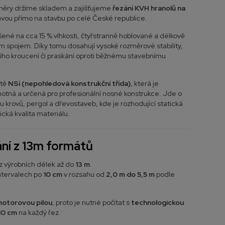
změry držíme skladem a zajišťujeme
řezání KVH hranolů na
avou přímo na stavbu po celé České republice.
šené na cca 15 % vlhkosti, čtyřstranně hoblované a délkově
 spojem. Díky tomu dosahují vysoké rozměrové stability,
ího kroucení či praskání oproti běžnému stavebnímu
itě
NSi (nepohledová konstrukční třída)
, která je
tná a určená pro profesionální nosné konstrukce. Jde o
u krovů, pergol a dřevostaveb, kde je rozhodující statická
ická kvalita materiálu.
ní z 13m formátů
 výrobních délek až do
13 m
.
ntervalech po
10 cm
v rozsahu od
2,0 m do 5,5 m
podle
otorovou pilou
, proto je nutné počítat s
technologickou
 10 cm
na každý řez.