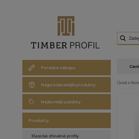
Cení
Poradce nákupu
Úvod
»
Kons
Nejprodávanější produkty
Nejlevnější palubky
Produkty
Klasické dřevěné profily