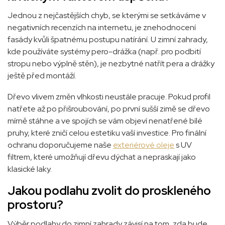
Jednou z nejčastějších chyb, se kterými se setkáváme v
negativních recenzích na internetu, je znehodnocení
fasády kvůli špatnému postupu natírání. U zimní zahrady,
kde používáte systémy pero-drážka (např. pro podbití
stropu nebo výplně stěn), je nezbytné natřít pera a drážky
ještě před montáží.
Dřevo vlivem změn vlhkosti neustále pracuje. Pokud profil
natřete až po přišroubování, po první sušší zimě se dřevo
mírně stáhne a ve spojích se vám objeví nenatřené bílé
pruhy, které zničí celou estetiku vaší investice. Pro finální
ochranu doporučujeme naše
exteriérové oleje
s UV
filtrem, které umožňují dřevu dýchat a nepraskají jako
klasické laky.
Jakou podlahu zvolit do proskleného
prostoru?
Výběr podlahy do zimní zahrady závisí na tom, zda bude