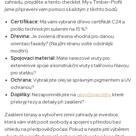
zahradu, projděte si tento checklist. My v Timber-Profil
jsme připraveni vám pomoci s každým z těchto bodů:
Certifikace:
Má vámi vybrané dřevo certifikát C24 a
prošlo technickým sušením na 15 %?
Dřevina:
Je zvolená dřevina vhodná pro danou
orientaci fasády? (Na jižní stranu volte odolnější
modřín).
Spojovací materiál:
Máte nerezové vruty pro
exteriérové spoje a konstrukční vruty s talířovou hlavou
pro statiku?
Ochrana:
Vybrali jste olej se správným pigmentem a UV
ochranou?
Doplňky:
Nezapomněli jste na
ukončovací lišty
, které
překryjí řezy a detaily při zasklení?
Zasklení terasy a vytvoření zimní zahrady je investice,
která vám vrátí pocit svobody a spojení s přírodou bez
ohledu na předpověď počasí. Pokud si nejste jistí výběrem