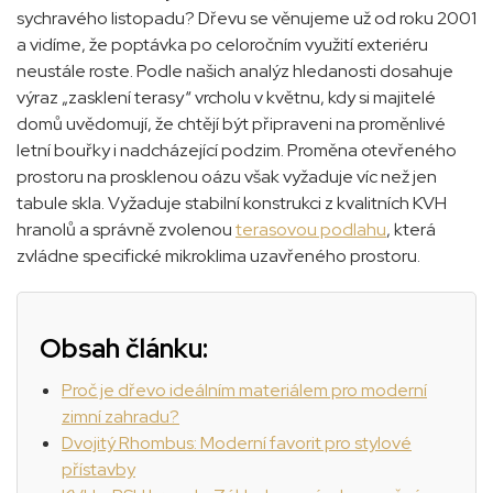
sychravého listopadu? Dřevu se věnujeme už od roku 2001
a vidíme, že poptávka po celoročním využití exteriéru
neustále roste. Podle našich analýz hledanosti dosahuje
výraz „zasklení terasy“ vrcholu v květnu, kdy si majitelé
domů uvědomují, že chtějí být připraveni na proměnlivé
letní bouřky i nadcházející podzim. Proměna otevřeného
prostoru na prosklenou oázu však vyžaduje víc než jen
tabule skla. Vyžaduje stabilní konstrukci z kvalitních KVH
hranolů a správně zvolenou
terasovou podlahu
, která
zvládne specifické mikroklima uzavřeného prostoru.
Obsah článku:
Proč je dřevo ideálním materiálem pro moderní
zimní zahradu?
Dvojitý Rhombus: Moderní favorit pro stylové
přístavby