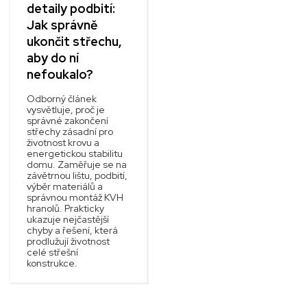
detaily podbití:
Jak správně
ukončit střechu,
aby do ní
nefoukalo?
Odborný článek
vysvětluje, proč je
správné zakončení
střechy zásadní pro
životnost krovu a
energetickou stabilitu
domu. Zaměřuje se na
závětrnou lištu, podbití,
výběr materiálů a
správnou montáž KVH
hranolů. Prakticky
ukazuje nejčastější
chyby a řešení, která
prodlužují životnost
celé střešní
konstrukce.