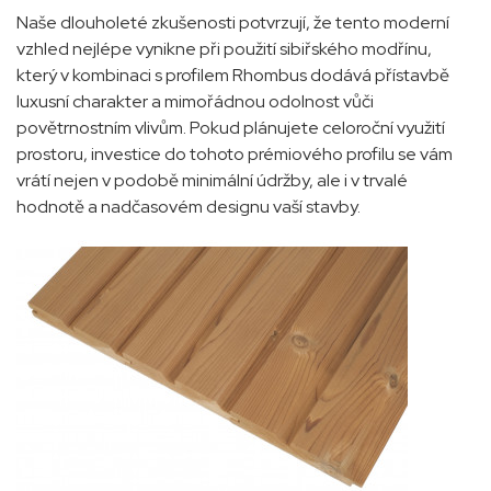
Naše dlouholeté zkušenosti potvrzují, že tento moderní
vzhled nejlépe vynikne při použití sibiřského modřínu,
který v kombinaci s profilem Rhombus dodává přístavbě
luxusní charakter a mimořádnou odolnost vůči
povětrnostním vlivům. Pokud plánujete celoroční využití
prostoru, investice do tohoto prémiového profilu se vám
vrátí nejen v podobě minimální údržby, ale i v trvalé
hodnotě a nadčasovém designu vaší stavby.