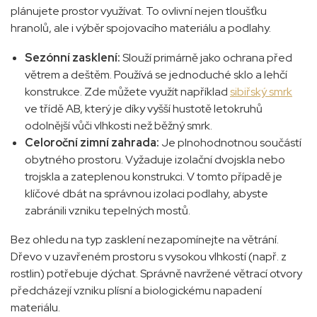
plánujete prostor využívat. To ovlivní nejen tloušťku
hranolů, ale i výběr spojovacího materiálu a podlahy.
Sezónní zasklení:
Slouží primárně jako ochrana před
větrem a deštěm. Používá se jednoduché sklo a lehčí
konstrukce. Zde můžete využít například
sibiřský smrk
ve třídě AB, který je díky vyšší hustotě letokruhů
odolnější vůči vlhkosti než běžný smrk.
Celoroční zimní zahrada:
Je plnohodnotnou součástí
obytného prostoru. Vyžaduje izolační dvojskla nebo
trojskla a zateplenou konstrukci. V tomto případě je
klíčové dbát na správnou izolaci podlahy, abyste
zabránili vzniku tepelných mostů.
Bez ohledu na typ zasklení nezapomínejte na větrání.
Dřevo v uzavřeném prostoru s vysokou vlhkostí (např. z
rostlin) potřebuje dýchat. Správně navržené větrací otvory
předcházejí vzniku plísní a biologickému napadení
materiálu.