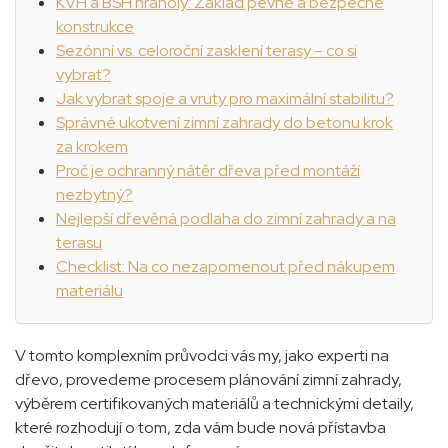
KVH a BSH hranoly: Základ pevné a bezpečné
konstrukce
Sezónní vs. celoroční zasklení terasy – co si
vybrat?
Jak vybrat spoje a vruty pro maximální stabilitu?
Správné ukotvení zimní zahrady do betonu krok
za krokem
Proč je ochranný nátěr dřeva před montáží
nezbytný?
Nejlepší dřevěná podlaha do zimní zahrady a na
terasu
Checklist: Na co nezapomenout před nákupem
materiálu
V tomto komplexním průvodci vás my, jako experti na
dřevo, provedeme procesem plánování zimní zahrady,
výběrem certifikovaných materiálů a technickými detaily,
které rozhodují o tom, zda vám bude nová přístavba