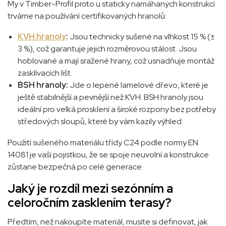
My v Timber-Profil proto u staticky namáhaných konstrukcí
trváme na používání certifikovaných hranolů:
KVH hranoly
:
Jsou technicky sušené na vlhkost 15 % (±
3 %), což garantuje jejich rozměrovou stálost. Jsou
hoblované a mají sražené hrany, což usnadňuje montáž
zasklívacích lišt.
BSH hranoly:
Jde o lepené lamelové dřevo, které je
ještě stabilnější a pevnější než KVH. BSH hranoly jsou
ideální pro velká prosklení a široké rozpony bez potřeby
středových sloupů, které by vám kazily výhled.
Použití sušeného materiálu třídy C24 podle normy EN
14081 je vaší pojistkou, že se spoje neuvolní a konstrukce
zůstane bezpečná po celé generace.
Jaký je rozdíl mezi sezónním a
celoročním zasklením terasy?
Předtím, než nakoupíte materiál, musíte si definovat, jak