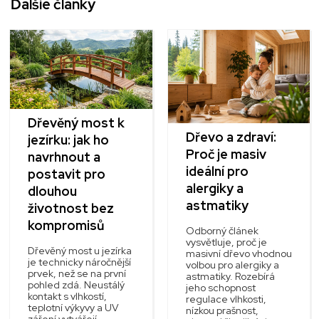
Ďalšie články
Dřevěný most k
Dřevo a zdraví:
jezírku: jak ho
Proč je masiv
navrhnout a
ideální pro
postavit pro
alergiky a
dlouhou
astmatiky
životnost bez
kompromisů
Odborný článek
vysvětluje, proč je
Dřevěný most u jezírka
masivní dřevo vhodnou
je technicky náročnější
volbou pro alergiky a
prvek, než se na první
astmatiky. Rozebírá
pohled zdá. Neustálý
jeho schopnost
kontakt s vlhkostí,
regulace vlhkosti,
teplotní výkyvy a UV
nízkou prašnost,