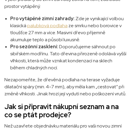
prostor vytápěný.
Pro vytápěné zimní zahrady:
Zde je vynikající volbou
klasická
palubková podlaha
ze smrku nebo borovice v
tloušťce 27 mm a více. Masivní dřevo příjemně
akumuluje teplo a působí luxusně.
Pro sezónní zasklení:
Doporučujeme sáhnout po
sibiřském modřínu. Tato dřevina přirozeně odolává vyšší
vlhkosti, která může vznikat kondenzací na sklech
během chladných nocí.
Nezapomeňte, že dřevěná podlaha na terase vyžaduje
dilatační spáry (min. 4–7 mm), aby měla kam „cestovat“ při
změně vlhkosti. Jinak hrozí její vydutí nebo poškození vrutů.
Jak si připravit nákupní seznam a na
co se ptát prodejce?
Než uzavřete objednávku materiálu pro vaši novou zimní