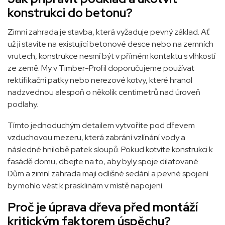
konstrukci do betonu?
Zimní zahrada je stavba, která vyžaduje pevný základ. Ať
už ji stavíte na existující betonové desce nebo na zemních
vrutech, konstrukce nesmí být v přímém kontaktu s vlhkostí
ze země. My v Timber-Profil doporučujeme používat
rektifikační patky nebo nerezové kotvy, které hranol
nadzvednou alespoň o několik centimetrů nad úroveň
podlahy.
Tímto jednoduchým detailem vytvoříte pod dřevem
vzduchovou mezeru, která zabrání vzlínání vody a
následné hnilobě patek sloupů. Pokud kotvíte konstrukci k
fasádě domu, dbejte na to, aby byly spoje dilatované.
Dům a zimní zahrada mají odlišné sedání a pevné spojení
by mohlo vést k prasklinám v místě napojení.
Proč je úprava dřeva před montáží
kritickým faktorem úspěchu?