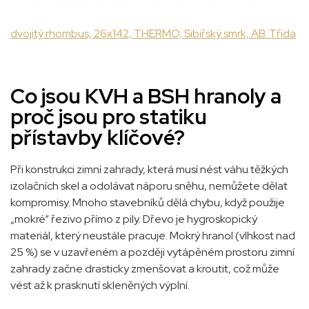
dvojitý rhombus, 26x142, THERMO, Sibiřský smrk, AB. Třída
Co jsou KVH a BSH hranoly a
proč jsou pro statiku
přístavby klíčové?
Při konstrukci zimní zahrady, která musí nést váhu těžkých
izolačních skel a odolávat náporu sněhu, nemůžete dělat
kompromisy. Mnoho stavebníků dělá chybu, když použije
„mokré“ řezivo přímo z pily. Dřevo je hygroskopický
materiál, který neustále pracuje. Mokrý hranol (vlhkost nad
25 %) se v uzavřeném a později vytápěném prostoru zimní
zahrady začne drasticky zmenšovat a kroutit, což může
vést až k prasknutí skleněných výplní.