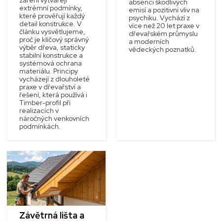
záření vytvářejí
absenci škodlivých
extrémní podmínky,
emisí a pozitivní vliv na
které prověřují každý
psychiku. Vychází z
detail konstrukce. V
více než 20 let praxe v
článku vysvětlujeme,
dřevařském průmyslu
proč je klíčový správný
a moderních
výběr dřeva, staticky
vědeckých poznatků.
stabilní konstrukce a
systémová ochrana
materiálu. Principy
vycházejí z dlouholeté
praxe v dřevařství a
řešení, která používá i
Timber-profil při
realizacích v
náročných venkovních
podmínkách.
Závětrná lišta a