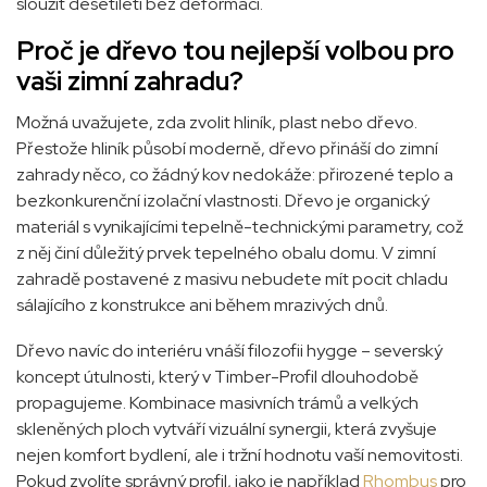
sloužit desetiletí bez deformací.
Proč je dřevo tou nejlepší volbou pro
vaši zimní zahradu?
Možná uvažujete, zda zvolit hliník, plast nebo dřevo.
Přestože hliník působí moderně, dřevo přináší do zimní
zahrady něco, co žádný kov nedokáže: přirozené teplo a
bezkonkurenční izolační vlastnosti. Dřevo je organický
materiál s vynikajícími tepelně-technickými parametry, což
z něj činí důležitý prvek tepelného obalu domu. V zimní
zahradě postavené z masivu nebudete mít pocit chladu
sálajícího z konstrukce ani během mrazivých dnů.
Dřevo navíc do interiéru vnáší filozofii hygge – severský
koncept útulnosti, který v Timber-Profil dlouhodobě
propagujeme. Kombinace masivních trámů a velkých
skleněných ploch vytváří vizuální synergii, která zvyšuje
nejen komfort bydlení, ale i tržní hodnotu vaší nemovitosti.
Pokud zvolíte správný profil, jako je například
Rhombus
pro