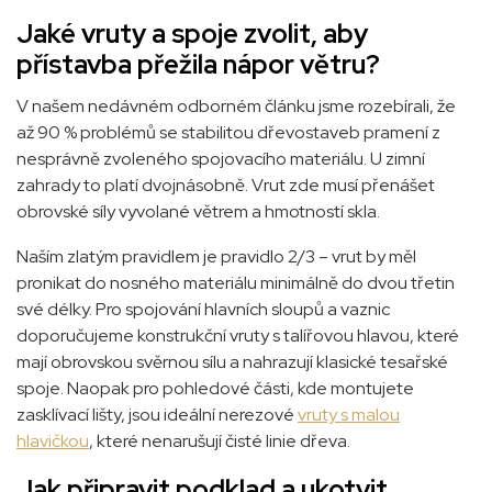
Jaké vruty a spoje zvolit, aby
přístavba přežila nápor větru?
V našem nedávném odborném článku jsme rozebírali, že
až 90 % problémů se stabilitou dřevostaveb pramení z
nesprávně zvoleného spojovacího materiálu. U zimní
zahrady to platí dvojnásobně. Vrut zde musí přenášet
obrovské síly vyvolané větrem a hmotností skla.
Naším zlatým pravidlem je pravidlo 2/3 – vrut by měl
pronikat do nosného materiálu minimálně do dvou třetin
své délky. Pro spojování hlavních sloupů a vaznic
doporučujeme konstrukční vruty s talířovou hlavou, které
mají obrovskou svěrnou sílu a nahrazují klasické tesařské
spoje. Naopak pro pohledové části, kde montujete
zasklívací lišty, jsou ideální nerezové
vruty s malou
hlavičkou
, které nenarušují čisté linie dřeva.
Jak připravit podklad a ukotvit