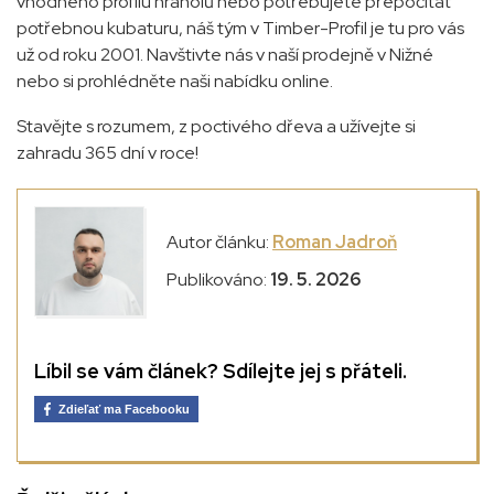
vhodného profilu hranolů nebo potřebujete přepočítat
potřebnou kubaturu, náš tým v Timber-Profil je tu pro vás
už od roku 2001. Navštivte nás v naší prodejně v Nižné
nebo si prohlédněte naši nabídku online.
Stavějte s rozumem, z poctivého dřeva a užívejte si
zahradu 365 dní v roce!
Autor článku:
Roman Jadroň
Publikováno:
19. 5. 2026
Líbil se vám článek? Sdílejte jej s přáteli.
Zdieľať ma Facebooku