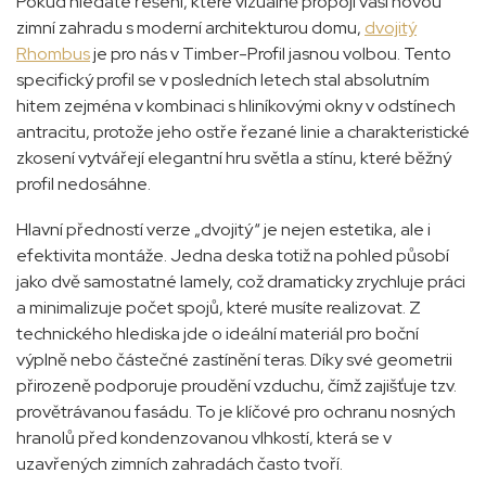
Pokud hledáte řešení, které vizuálně propojí vaši novou
zimní zahradu s moderní architekturou domu,
dvojitý
Rhombus
je pro nás v Timber-Profil jasnou volbou. Tento
specifický profil se v posledních letech stal absolutním
hitem zejména v kombinaci s hliníkovými okny v odstínech
antracitu, protože jeho ostře řezané linie a charakteristické
zkosení vytvářejí elegantní hru světla a stínu, které běžný
profil nedosáhne.
Hlavní předností verze „dvojitý“ je nejen estetika, ale i
efektivita montáže. Jedna deska totiž na pohled působí
jako dvě samostatné lamely, což dramaticky zrychluje práci
a minimalizuje počet spojů, které musíte realizovat. Z
technického hlediska jde o ideální materiál pro boční
výplně nebo částečné zastínění teras. Díky své geometrii
přirozeně podporuje proudění vzduchu, čímž zajišťuje tzv.
provětrávanou fasádu. To je klíčové pro ochranu nosných
hranolů před kondenzovanou vlhkostí, která se v
uzavřených zimních zahradách často tvoří.