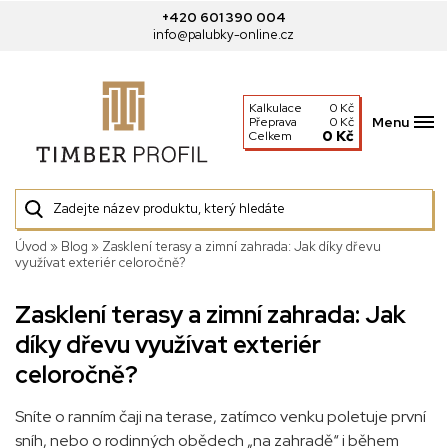
+420 601 390 004
info@palubky-online.cz
Kalkulace
0 Kč
Menu
Přeprava
0 Kč
0 Kč
Celkem
Úvod
»
Blog
»
Zasklení terasy a zimní zahrada: Jak díky dřevu
využívat exteriér celoročně?
Zasklení terasy a zimní zahrada: Jak
díky dřevu využívat exteriér
celoročně?
Sníte o ranním čaji na terase, zatímco venku poletuje první
sníh, nebo o rodinných obědech „na zahradě“ i během