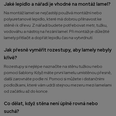
Jaké lepidlo a nářadí je vhodné na montáž lamel?
Na montáž lamel se nejčastěji používá montážní nebo
polyuretanové lepidlo, které má dobrou přilnavost ke
stěně i k dřevu. Z nářadí budete potřebovat metr, tužku,
vodováhu a nástroj na řezání lamel. Při montáži je důležité
lamely přitlačit a dopřát lepidlu čas na vytvrdnutí.
Jak přesně vyměřit rozestupy, aby lamely nebyly
křivě?
Rozestupy si nejlépe naznačíte na stěnu tužkou nebo
pomocí šablony. Když máte první lamelu umístěnou přesně,
další zarovnáte podle ní. Pomoci si můžete i distančními
podložkami, které vám udrží stejnou mezeru mezi lamelami
od začátku až do konce.
Co dělat, když stěna není úplně rovná nebo
suchá?