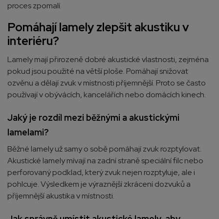
proces zpomalí.
Pomáhají lamely zlepšit akustiku v
interiéru?
Lamely mají přirozeně dobré akustické vlastnosti, zejména
pokud jsou použité na větší ploše. Pomáhají snižovat
ozvěnu a dělají zvuk v místnosti příjemnější. Proto se často
používají v obývácích, kancelářích nebo domácích kinech.
Jaký je rozdíl mezi běžnými a akustickými
lamelami?
Běžné lamely už samy o sobě pomáhají zvuk rozptylovat.
Akustické lamely mívají na zadní straně speciální filc nebo
perforovaný podklad, který zvuk nejen rozptyluje, ale i
pohlcuje. Výsledkem je výraznější zkrácení dozvuků a
příjemnější akustika v místnosti.
Jak správně umístit akustické lamely, aby