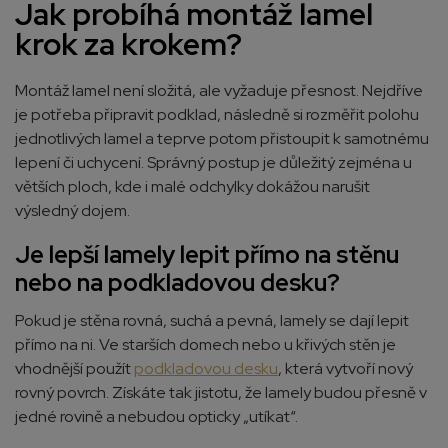
Jak probíhá montáž lamel
krok za krokem?
Montáž lamel není složitá, ale vyžaduje přesnost. Nejdříve
je potřeba připravit podklad, následně si rozměřit polohu
jednotlivých lamel a teprve potom přistoupit k samotnému
lepení či uchycení. Správný postup je důležitý zejména u
větších ploch, kde i malé odchylky dokážou narušit
výsledný dojem.
Je lepší lamely lepit přímo na stěnu
nebo na podkladovou desku?
Pokud je stěna rovná, suchá a pevná, lamely se dají lepit
přímo na ni. Ve starších domech nebo u křivých stěn je
vhodnější použít
podkladovou desku
, která vytvoří nový
rovný povrch. Získáte tak jistotu, že lamely budou přesně v
jedné rovině a nebudou opticky „utíkat“.