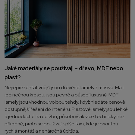
Jaké materiály se používají – dřevo, MDF nebo
plast?
Nejreprezentativnější jsou dřevěné lamely z masivu. Mají
jedinečnou kresbu, jsou pevné a působí luxusně. MDF
lamely jsou vhodnou volbou tehdy, když hledáte cenově
dostupnější řešení do interiéru. Plastové lamely jsou lehké
a jednoduché na údržbu, působí však více technicky než
přírodně, proto se používají spíše tam, kde je prioritou
rychlá montáž a nenáročná údržba.