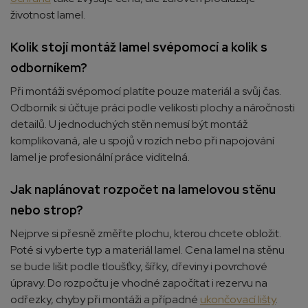
životnost lamel.
Kolik stojí montáž lamel svépomocí a kolik s
odborníkem?
Při montáži svépomocí platíte pouze materiál a svůj čas.
Odborník si účtuje práci podle velikosti plochy a náročnosti
detailů. U jednoduchých stěn nemusí být montáž
komplikovaná, ale u spojů v rozích nebo při napojování
lamel je profesionální práce viditelná.
Jak naplánovat rozpočet na lamelovou stěnu
nebo strop?
Nejprve si přesně změřte plochu, kterou chcete obložit.
Poté si vyberte typ a materiál lamel. Cena lamel na stěnu
se bude lišit podle tloušťky, šířky, dřeviny i povrchové
úpravy. Do rozpočtu je vhodné započítat i rezervu na
odřezky, chyby při montáži a případné
ukončovací lišty
.