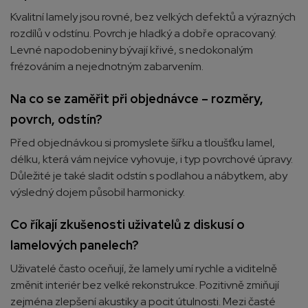
Kvalitní lamely jsou rovné, bez velkých defektů a výrazných
rozdílů v odstínu. Povrch je hladký a dobře opracovaný.
Levné napodobeniny bývají křivé, s nedokonalým
frézováním a nejednotným zabarvením.
Na co se zaměřit při objednávce – rozměry,
povrch, odstín?
Před objednávkou si promyslete šířku a tloušťku lamel,
délku, která vám nejvíce vyhovuje, i typ povrchové úpravy.
Důležité je také sladit odstín s podlahou a nábytkem, aby
výsledný dojem působil harmonicky.
Co říkají zkušenosti uživatelů z diskusí o
lamelových panelech?
Uživatelé často oceňují, že lamely umí rychle a viditelně
změnit interiér bez velké rekonstrukce. Pozitivně zmiňují
zejména zlepšení akustiky a pocit útulnosti. Mezi časté