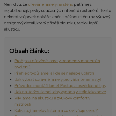
Není divu, že
dřevěné lamely na stěnu
patří mezi
nejoblíbenější prvky současných interiérů i exteriérů. Tento
dekorativní prvek dokáže změnit běžnou stěnu na výrazný
designový detail, který přináší hloubku, teplo i lepší
akustiku.
Obsah článku:
Proč jsou dřevěné lamely trendem v moderním
bydlení?
Přehled typů lamel a kde se nejlépe uplatní
Jak vybrat správné lamely pro váš interiér a styl
Průvodce montáží lamel: Postup a osvědčené tipy
Jak na údržbu lamel, aby vypadaly stále jako nové
Vliv lamel na akustiku a zvukový komfort v
místnosti
Kolik stojí lamelová stěna a co ovlivňuje cenu?