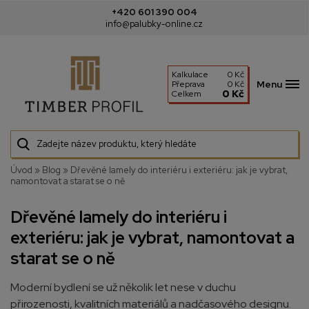
+420 601 390 004
info@palubky-online.cz
Kalkulace
0 Kč
Menu
Přeprava
0 Kč
0 Kč
Celkem
Úvod
»
Blog
»
Dřevěné lamely do interiéru i exteriéru: jak je vybrat,
namontovat a starat se o ně
Dřevěné lamely do interiéru i
exteriéru: jak je vybrat, namontovat a
starat se o ně
Moderní bydlení se už několik let nese v duchu
přirozenosti, kvalitních materiálů a nadčasového designu.