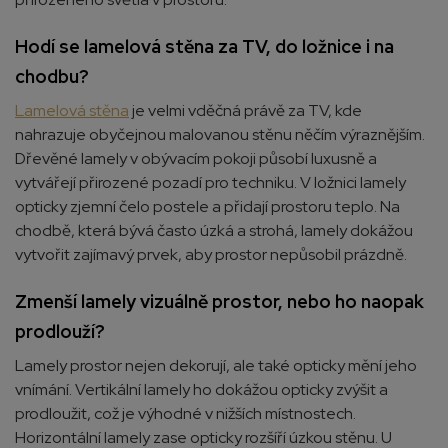
Hodí se lamelová stěna za TV, do ložnice i na
chodbu?
Lamelová stěna
je velmi vděčná právě za TV, kde
nahrazuje obyčejnou malovanou stěnu něčím výraznějším.
Dřevěné lamely v obývacím pokoji působí luxusně a
vytvářejí přirozené pozadí pro techniku. V ložnici lamely
opticky zjemní čelo postele a přidají prostoru teplo. Na
chodbě, která bývá často úzká a strohá, lamely dokážou
vytvořit zajímavý prvek, aby prostor nepůsobil prázdně.
Zmenší lamely vizuálně prostor, nebo ho naopak
prodlouží?
Lamely prostor nejen dekorují, ale také opticky mění jeho
vnímání. Vertikální lamely ho dokážou opticky zvýšit a
prodloužit, což je výhodné v nižších místnostech.
Horizontální lamely zase opticky rozšíří úzkou stěnu. U