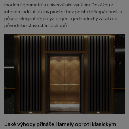
moderní geometrií a univerzálním využitím. Dokážou z
interiéru udělat útulný prostor bez pocitu těžkopádnosti a
působí elegantně, i když jde jen o jednoduchý zásah do
původního stavu stěn či stropů.
Jaké výhody přinášejí lamely oproti klasickým