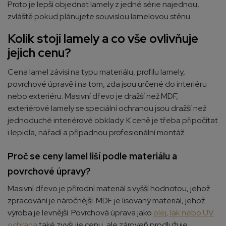
Proto je lepší objednat lamely z jedné série najednou,
zvláště pokud plánujete souvislou lamelovou stěnu.
Kolik stojí lamely a co vše ovlivňuje
jejich cenu?
Cena lamel závisí na typu materiálu, profilu lamely,
povrchové úpravě i na tom, zda jsou určené do interiéru
nebo exteriéru. Masivní dřevo je dražší než MDF,
exteriérové lamely se speciální ochranou jsou dražší než
jednoduché interiérové obklady. K ceně je třeba připočítat
i lepidla, nářadí a případnou profesionální montáž.
Proč se ceny lamel liší podle materiálu a
povrchové úpravy?
Masivní dřevo je přírodní materiál s vyšší hodnotou, jehož
zpracování je náročnější. MDF je lisovaný materiál, jehož
výroba je levnější. Povrchová úprava jako
olej, lak nebo UV
ochrana
také zvyšuje cenu, ale zároveň prodlužuje