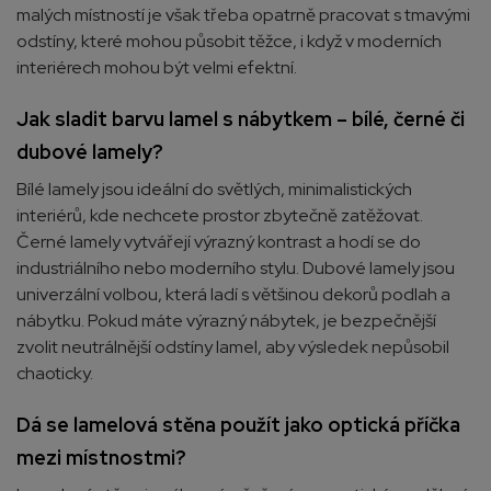
malých místností je však třeba opatrně pracovat s tmavými
odstíny, které mohou působit těžce, i když v moderních
interiérech mohou být velmi efektní.
Jak sladit barvu lamel s nábytkem – bílé, černé či
dubové lamely?
Bílé lamely jsou ideální do světlých, minimalistických
interiérů, kde nechcete prostor zbytečně zatěžovat.
Černé lamely vytvářejí výrazný kontrast a hodí se do
industriálního nebo moderního stylu. Dubové lamely jsou
univerzální volbou, která ladí s většinou dekorů podlah a
nábytku. Pokud máte výrazný nábytek, je bezpečnější
zvolit neutrálnější odstíny lamel, aby výsledek nepůsobil
chaoticky.
Dá se lamelová stěna použít jako optická příčka
mezi místnostmi?