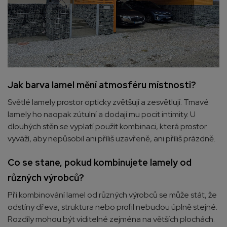
Jak barva lamel mění atmosféru místnosti?
Světlé lamely prostor opticky zvětšují a zesvětlují. Tmavé
lamely ho naopak zútulní a dodají mu pocit intimity. U
dlouhých stěn se vyplatí použít kombinaci, která prostor
vyváží, aby nepůsobil ani příliš uzavřeně, ani příliš prázdně.
Co se stane, pokud kombinujete lamely od
různých výrobců?
Při kombinování lamel od různých výrobců se může stát, že
odstíny dřeva, struktura nebo profil nebudou úplně stejné.
Rozdíly mohou být viditelné zejména na větších plochách.