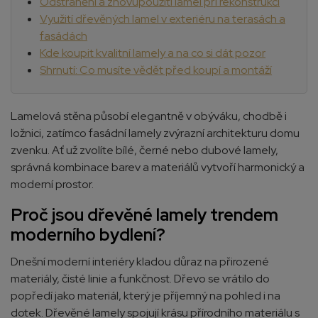
Odstranění a znovupoužití lamel při rekonstrukci
Využití dřevěných lamel v exteriéru na terasách a
fasádách
Kde koupit kvalitní lamely a na co si dát pozor
Shrnutí: Co musíte vědět před koupí a montáží
Lamelová stěna působí elegantně v obýváku, chodbě i
ložnici, zatímco fasádní lamely zvýrazní architekturu domu
zvenku. Ať už zvolíte bílé, černé nebo dubové lamely,
správná kombinace barev a materiálů vytvoří harmonický a
moderní prostor.
Proč jsou dřevěné lamely trendem
moderního bydlení?
Dnešní moderní interiéry kladou důraz na přirozené
materiály, čisté linie a funkčnost. Dřevo se vrátilo do
popředí jako materiál, který je příjemný na pohled i na
dotek. Dřevěné lamely spojují krásu přírodního materiálu s