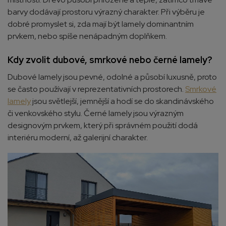
barvy dodávají prostoru výrazný charakter. Při výběru je
dobré promyslet si, zda mají být lamely dominantním
prvkem, nebo spíše nenápadným doplňkem.
Kdy zvolit dubové, smrkové nebo černé lamely?
Dubové lamely jsou pevné, odolné a působí luxusně, proto
se často používají v reprezentativních prostorech.
Smrkové
lamely
jsou světlejší, jemnější a hodí se do skandinávského
či venkovského stylu. Černé lamely jsou výrazným
designovým prvkem, který při správném použití dodá
interiéru moderní, až galerijní charakter.