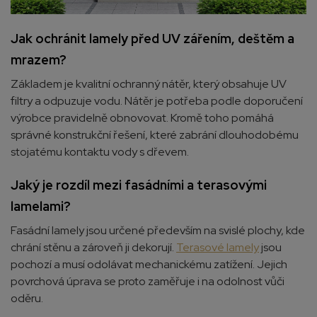
Jak ochránit lamely před UV zářením, deštěm a
mrazem?
Základem je kvalitní ochranný nátěr, který obsahuje UV
filtry a odpuzuje vodu. Nátěr je potřeba podle doporučení
výrobce pravidelně obnovovat. Kromě toho pomáhá
správné konstrukční řešení, které zabrání dlouhodobému
stojatému kontaktu vody s dřevem.
Jaký je rozdíl mezi fasádními a terasovými
lamelami?
Fasádní lamely jsou určené především na svislé plochy, kde
chrání stěnu a zároveň ji dekorují.
Terasové lamely
jsou
pochozí a musí odolávat mechanickému zatížení. Jejich
povrchová úprava se proto zaměřuje i na odolnost vůči
oděru.