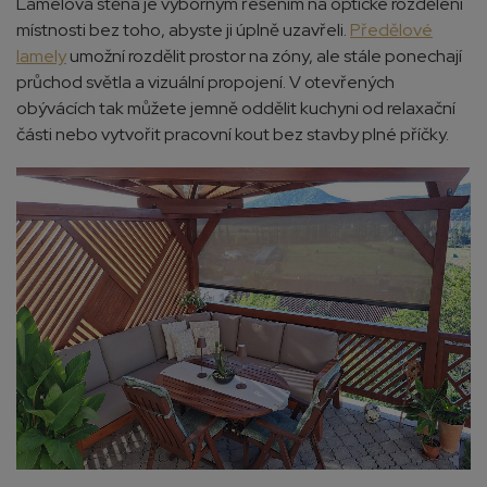
Lamelová stěna je výborným řešením na optické rozdělení
místnosti bez toho, abyste ji úplně uzavřeli.
Předělové
lamely
umožní rozdělit prostor na zóny, ale stále ponechají
průchod světla a vizuální propojení. V otevřených
obývácích tak můžete jemně oddělit kuchyni od relaxační
části nebo vytvořit pracovní kout bez stavby plné příčky.