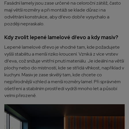
Fasádní lamely jsou zase určené na celoroční zátěž, často
mají větší rozměry a při montáži se klade důraz i na
odvětrání konstrukce, aby dřevo dobře vysychalo a
později nepraskalo.
Kdy zvolit lepené lamelové dřevo a kdy masiv?
Lepené lamelové dřevo je vhodné tam, kde požadujete
vyšší stabilitu a menší riziko kroucení. Vzniká z více vrstev
dřeva, což snižuje vnitřní pnutí materiálu. Je ideální na větší
plochy nebo do místností, kde se střídá vlhkost, například v
kuchyni. Masiv je zase skvělý tam, kde chcete co
nejpřírodnější vzhled a menší rozměry lamel. Při správném
ošetření a stabilním prostředí vydrží mnoho let a působí
velmi přirozeně.