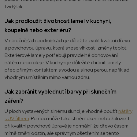
tvrdý lak.
Jak prodloužit životnost lamel v kuchyni,
koupelně nebo exteriéru?
V náročnějších podmínkách je důležité zvolit kvalitní dřevo
a povrchovou úpravu, která snese vlhkost i změny teplot.
Exteriérové lamely potřebují pravidelné obnovování
nátěru nebo oleje. V kuchyni je důležité chránit lamely
před přímým kontaktem s vodou a silnou parou, například
vhodným umístěním mimo varnou zónu.
Jak zabránit vyblednutí barvy při slunečním
záření?
U ploch vystavených silnému slunci je vhodné použít
nátěry
s UV filtrem
. Pomoci může také stínění oken nebo žaluzie. I
při kvalitní povrchové úpravě je normální, že dřevo časem
mírně změní odstín, ale správným ošetřením se tento