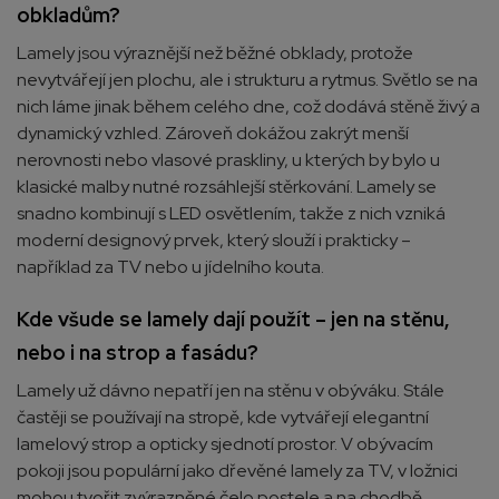
obkladům?
Lamely jsou výraznější než běžné obklady, protože
nevytvářejí jen plochu, ale i strukturu a rytmus. Světlo se na
nich láme jinak během celého dne, což dodává stěně živý a
dynamický vzhled. Zároveň dokážou zakrýt menší
nerovnosti nebo vlasové praskliny, u kterých by bylo u
klasické malby nutné rozsáhlejší stěrkování. Lamely se
snadno kombinují s LED osvětlením, takže z nich vzniká
moderní designový prvek, který slouží i prakticky –
například za TV nebo u jídelního kouta.
Kde všude se lamely dají použít – jen na stěnu,
nebo i na strop a fasádu?
Lamely už dávno nepatří jen na stěnu v obýváku. Stále
častěji se používají na stropě, kde vytvářejí elegantní
lamelový strop a opticky sjednotí prostor. V obývacím
pokoji jsou populární jako dřevěné lamely za TV, v ložnici
mohou tvořit zvýrazněné čelo postele a na chodbě