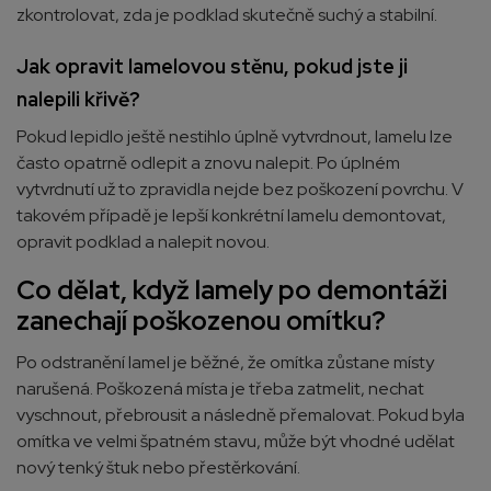
zkontrolovat, zda je podklad skutečně suchý a stabilní.
Jak opravit lamelovou stěnu, pokud jste ji
nalepili křivě?
Pokud lepidlo ještě nestihlo úplně vytvrdnout, lamelu lze
často opatrně odlepit a znovu nalepit. Po úplném
vytvrdnutí už to zpravidla nejde bez poškození povrchu. V
takovém případě je lepší konkrétní lamelu demontovat,
opravit podklad a nalepit novou.
Co dělat, když lamely po demontáži
zanechají poškozenou omítku?
Po odstranění lamel je běžné, že omítka zůstane místy
narušená. Poškozená místa je třeba zatmelit, nechat
vyschnout, přebrousit a následně přemalovat. Pokud byla
omítka ve velmi špatném stavu, může být vhodné udělat
nový tenký štuk nebo přestěrkování.