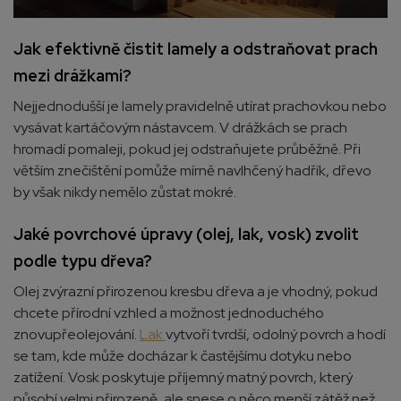
Jak efektivně čistit lamely a odstraňovat prach
mezi drážkami?
Nejjednodušší je lamely pravidelně utírat prachovkou nebo
vysávat kartáčovým nástavcem. V drážkách se prach
hromadí pomaleji, pokud jej odstraňujete průběžně. Při
větším znečištění pomůže mírně navlhčený hadřík, dřevo
by však nikdy nemělo zůstat mokré.
Jaké povrchové úpravy (olej, lak, vosk) zvolit
podle typu dřeva?
Olej zvýrazní přirozenou kresbu dřeva a je vhodný, pokud
chcete přírodní vzhled a možnost jednoduchého
znovupřeolejování.
Lak
vytvoří tvrdší, odolný povrch a hodí
se tam, kde může docházar k častějšímu dotyku nebo
zatížení. Vosk poskytuje příjemný matný povrch, který
působí velmi přirozeně, ale snese o něco menší zátěž než