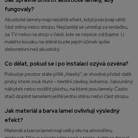
fungovaly?
Akustické lamely mají největší efekt, když pokrývají větší
část stěny nebo stropu. Nejčastěji se umisťují za sedačku,
za TV nebo na strop v části, kde se nejvíce zdržujete. U
malého kousku na stěně bude jejich účinek spíše
dekorativní než akustický.
Co dělat, pokud se i po instalaci ozývá ozvěna?
Pokud je prostor stále příliš „hlasitý“, je vhodné přidat další
prvky, které zvuk tlumí – textilní závěsy, koberce, čalouněný
nábytek nebo rozšířit plochu, na které jsou lamely. Často
stačí doplnit lamelami ještě jednu stěnu nebo část stropu.
Jak materiál a barva lamel ovlivňují výsledný
efekt?
Materiál a barva lamel mají velký vliv na atmosféru
místnosti. Dřevo působí přirozeně a teple, zatímco tmavé