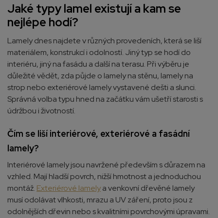
Jaké typy lamel existují a kam se
nejlépe hodí?
Lamely dnes najdete v různých provedeních, která se liší
materiálem, konstrukcí i odolností. Jiný typ se hodí do
interiéru, jiný na fasádu a další na terasu. Při výběru je
důležité vědět, zda půjde o lamely na stěnu, lamely na
strop nebo exteriérové lamely vystavené dešti a slunci.
Správná volba typu hned na začátku vám ušetří starosti s
údržbou i životností.
Čím se liší interiérové, exteriérové a fasádní
lamely?
Interiérové lamely jsou navržené především s důrazem na
vzhled. Mají hladší povrch, nižší hmotnost a jednoduchou
montáž.
Exteriérové lamely
a venkovní dřevěné lamely
musí odolávat vlhkosti, mrazu a UV záření, proto jsou z
odolnějších dřevin nebo s kvalitními povrchovými úpravami.