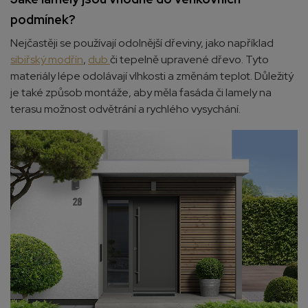
podmínek?
Nejčastěji se používají odolnější dřeviny, jako například
sibiřský modřín
,
dub
či tepelně upravené dřevo. Tyto
materiály lépe odolávají vlhkosti a změnám teplot. Důležitý
je také způsob montáže, aby měla fasáda či lamely na
terasu možnost odvětrání a rychlého vysychání.