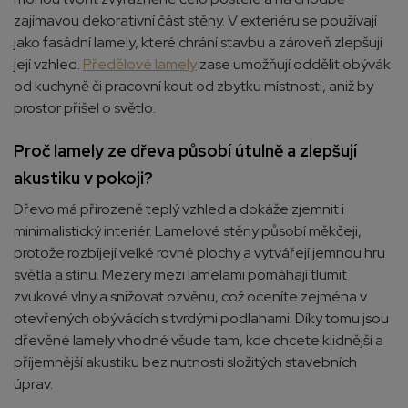
zajímavou dekorativní část stěny. V exteriéru se používají
jako fasádní lamely, které chrání stavbu a zároveň zlepšují
její vzhled.
Předělové lamely
zase umožňují oddělit obývák
od kuchyně či pracovní kout od zbytku místnosti, aniž by
prostor přišel o světlo.
Proč lamely ze dřeva působí útulně a zlepšují
akustiku v pokoji?
Dřevo má přirozeně teplý vzhled a dokáže zjemnit i
minimalistický interiér. Lamelové stěny působí měkčeji,
protože rozbíjejí velké rovné plochy a vytvářejí jemnou hru
světla a stínu. Mezery mezi lamelami pomáhají tlumit
zvukové vlny a snižovat ozvěnu, což oceníte zejména v
otevřených obývácích s tvrdými podlahami. Díky tomu jsou
dřevěné lamely vhodné všude tam, kde chcete klidnější a
příjemnější akustiku bez nutnosti složitých stavebních
úprav.