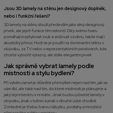
Jsou 3D lamely na stěnu jen designový doplněk,
nebo i funkční řešení?
3D lamely na stěnu slouží především jako silný designový
prvek, ale jejich funkce tím nekončí. Díky svému tvaru
pomáhají rozptylovat zvuk a snižovat ozvěnu, takže mají i
akustický přínos. Hodí se je použít na dominantní stěnu v
obýváku, za TV nebo v reprezentativních prostorech, kde
chcete vytvořit výrazný, ale stále elegantní prvek.
Jak správně vybrat lamely podle
místnosti a stylu bydlení?
Při výběru lamel je důležité přemýšlet nejen nad tím, jak se
vám líbí, ale také nad tím, do které místnosti je plánujete a
jaký styl interiéru v ní máte. Jinak budou působit lamely v
obýváku, jinak v ložnici a jinak v dlouhé úzké chodbě.
Zohlednit je třeba i barvu nábytku, podlahy a množství
přirozeného světla v prostoru.