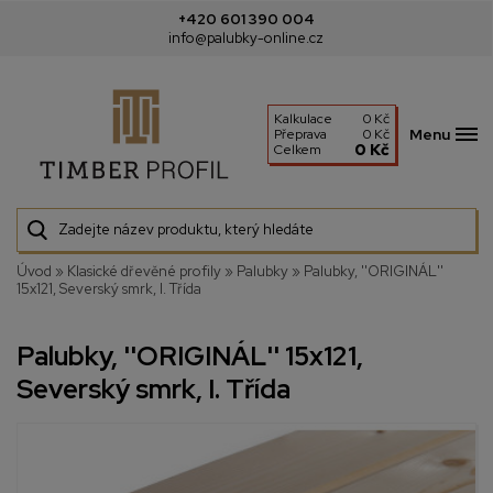
+420 601 390 004
info@palubky-online.cz
Kalkulace
0 Kč
Menu
Přeprava
0 Kč
0 Kč
Celkem
Úvod
»
Klasické dřevěné profily
»
Palubky
»
Palubky, ''ORIGINÁL''
15x121, Severský smrk, I. Třída
Palubky, ''ORIGINÁL'' 15x121,
Severský smrk, I. Třída