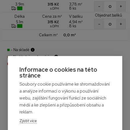
315 Kč
3,78 m²
3.9m
+
-
8 ks
s DPH
Objednat balíků
Cena za m²
V balíku
Délka
315 Kč
4,94 m²
5.1m
+
-
8 ks
s DPH
Celkem m²
0,0 m²
- Na skladě
- Naskladníme do měsíce
- Aktuálně nedostupné
Informace o cookies na této
stránce
Soubory cookie používáme ke shromažďování
a analýze informací o výkonu a používání
webu, zajištění fungování funkcí ze sociálních
médií a ke zlepšení a přizpůsobení obsahu a
reklam.
Zjistit více