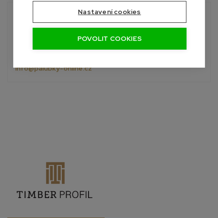
Nastavení cookies
Potřebujete poradit?
Roman
POVOLIT COOKIES
+420 601 390 004
Pon-Sob, 7:00 - 19:00 hod.
info@palubky-online.cz