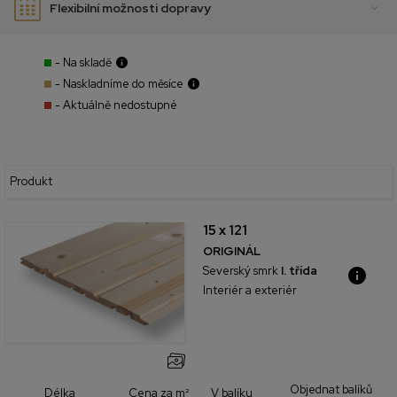
Flexibilní možnosti dopravy
- Na skladě
- Naskladníme do měsíce
- Aktuálně nedostupné
Produkt
15 x 121
ORIGINÁL
Severský smrk
I. třída
Interiér a exteriér
Objednat balíků
Cena za m²
V balíku
Délka