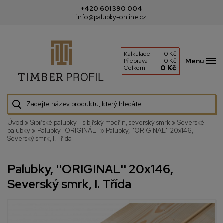
+420 601 390 004
info@palubky-online.cz
Kalkulace
0 Kč
Menu
Přeprava
0 Kč
0 Kč
Celkem
Úvod
»
Sibiřské palubky - sibiřský modřín, severský smrk
»
Severské
palubky
»
Palubky "ORIGINÁL"
»
Palubky, ''ORIGINAL'' 20x146,
Severský smrk, I. Třída
Palubky, ''ORIGINAL'' 20x146,
Severský smrk, I. Třída