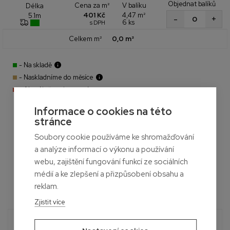
Objednat balíků
Cena za m²
V balíku
Délka
401 Kč
4,47 m²
5.1m
+
-
6 ks
s DPH
Celkem m²
0,0 m²
- Na skladě
- Naskladníme do měsíce
- Aktuálně nedostupné
Informace o cookies na této
stránce
Soubory cookie používáme ke shromažďování
a analýze informací o výkonu a používání
webu, zajištění fungování funkcí ze sociálních
médií a ke zlepšení a přizpůsobení obsahu a
reklam.
Zjistit více
Potřebujete poradit?