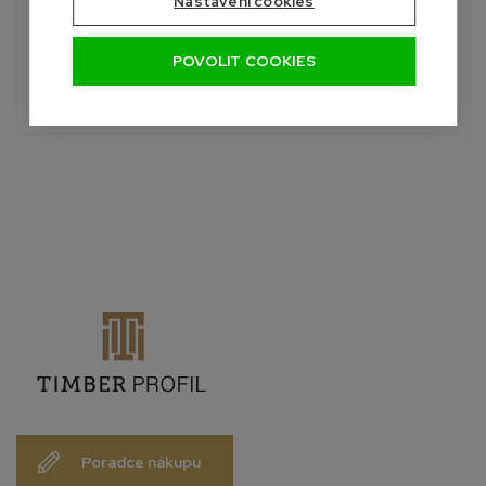
Nastavení cookies
Roman
+420 601 390 004
Pon-Sob, 7:00 - 19:00 hod.
POVOLIT COOKIES
info@palubky-online.cz
Poradce nákupu