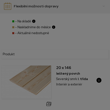
Flexibilní možnosti dopravy
- Na skladě
- Naskladníme do měsíce
- Aktuálně nedostupné
Produkt
20 x 146
leštený povrch
Severský smrk
I. třída
Interiér a exteriér