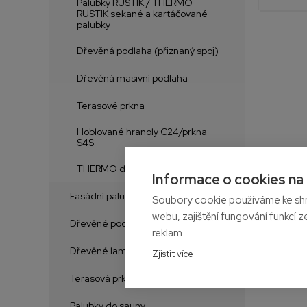
Palubky RUSTIK / THERMO
RUSTIK sekané a kartáčované
palubky
Dřevěná podlaha (přiznaný spoj)
Dřevěná masivní podlaha
Terasové prkna
Hoblované hranoly C24/prkna
S4S
THERMO dřevo
Informace o cookies na
Fasádní palubky
Soubory cookie používáme ke shr
webu, zajištění fungování funkcí z
Dřevěné podlahy
reklam.
Dřevěné lamely na zeď
Zjistit více
Terasová prkna
Palubky do sauny