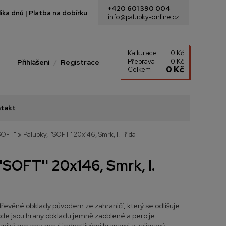
+420 601 390 004
ka dnů | Platba na dobírku
info@palubky-online.cz
Kalkulace
0 Kč
Přeprava
0 Kč
Přihlášení
Registrace
0 Kč
Celkem
takt
"SOFT"
»
Palubky, ''SOFT'' 20x146, Smrk, I. Třída
''SOFT'' 20x146, Smrk, I.
řevěné obklady původem ze zahraničí, který se odlišuje
de jsou hrany obkladu jemně zaoblené a pero je