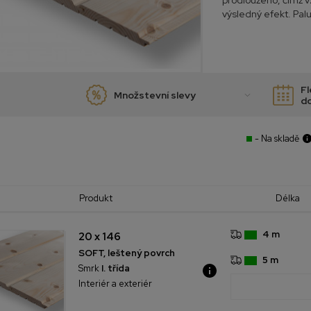
prodlouženo, čímž v
výsledný efekt. Pal
Fl
Množstevní slevy
d
- Na skladě
Produkt
Délka
4 m
20 x 146
SOFT, leštený povrch
5 m
Smrk
I. třída
Interiér a exteriér