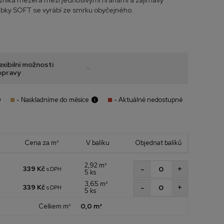
zniká mezera mezi jednotlivými hranami a zajímavý
ubky SOFT se vyrábí ze smrku obyčejného.
exibilní možnosti
opravy
- Naskladníme do měsíce
- Aktuálně nedostupné
Cena za m²
V balíku
Objednat balíků
2,92 m²
+
-
339 Kč
s DPH
5 ks
3,65 m²
+
-
339 Kč
s DPH
5 ks
Celkem m²
0,0 m²