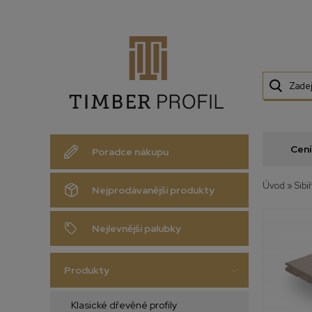
Cení
Poradce nákupu
Úvod
»
Sibi
Nejprodávanější produkty
Nejlevnější palubky
Produkty
Klasické dřevěné profily