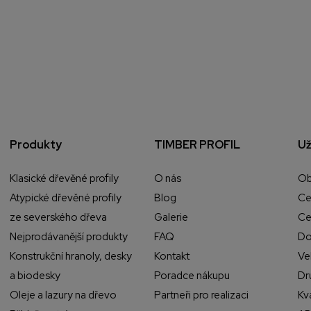
Produkty
TIMBER PROFIL
Už
Klasické dřevěné profily
O nás
Ob
Atypické dřevěné profily
Blog
Ce
ze severského dřeva
Galerie
Ce
Nejprodávanější produkty
FAQ
Do
Konstrukční hranoly, desky
Kontakt
Ve
a biodesky
Poradce nákupu
Dr
Oleje a lazury na dřevo
Partneři pro realizaci
Kv