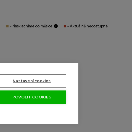
- Naskladníme do měsíce
- Aktuálně nedostupné
Nastavení cookies
POVOLIT COOKIES