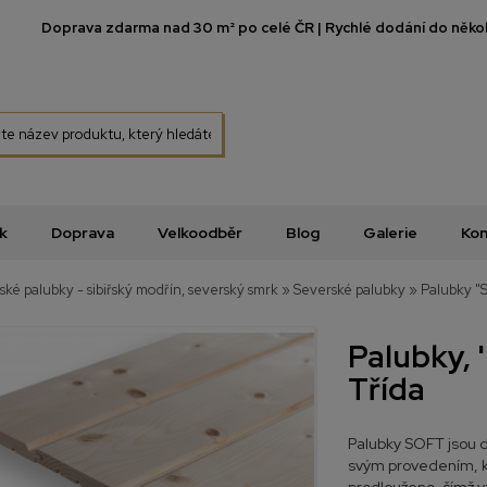
Doprava zdarma nad 30 m² po celé ČR | Rychlé dodání do několi
k
Doprava
Velkoodběr
Blog
Galerie
Kon
řské palubky - sibiřský modřín, severský smrk
»
Severské palubky
»
Palubky 
Palubky, 
Třída
Palubky SOFT jsou d
svým provedením, k