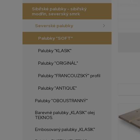
Sibiřské palubky - sibiřský
modřín, severský smrk
Severské palubky
Palubky "SOFT"
Palubky "KLASIK"
Palubky "ORIGINÁL"
Palubky "FRANCOUZSKÝ" profil
Palubky "ANTIQUE"
Palubky "OBOUSTRANNÝ"
Barevné palubky „KLASIK“ olej
TEKNOS.
Embosovaný palubky „KLASIK“