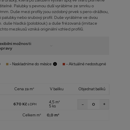
a drážky, která po založení vytváří spoj ve tvaru písmene
iditelné. Palubky s pevnou duší vyrábíme ze smrku o
mm. Duše mezi profily jsou ozdobný prvek s pero-drážkou,
i palubky nebo srubový profil. Duše vyrábíme ve dvou
n. duše hladká (poloblouk) a duše frézovaná (imitace
ěchto mezikusů vzniká originální vzhled profilů.
exibilní možnosti
opravy
- Naskladníme do měsíce
- Aktuálně nedostupné
Cena za m²
V balíku
Objednat balíků
4,5 m²
+
-
670 Kč
s DPH
5 ks
Celkem m²
0,0 m²