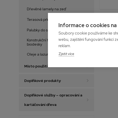
Dřevěné lamely na zeď
Terasová prkna
Informace o cookies na
Palubky do sauny
Soubory cookie používáme ke shr
webu, zajištění fungování funkcí z
Konstrukční hranoly, desky a
biodesky
reklam.
Zjistit více
Oleje a lazury na dřevo
Místo použití
Doplňkové produkty
Doplňkové služby – opracování a
kartáčování dřeva