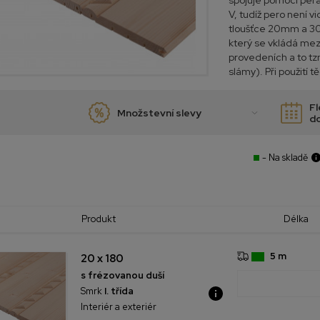
spojuje pomocí pera 
V, tudíž pero není v
tloušťce 20mm a 30
který se vkládá mez
provedeních a to tz
slámy). Při použití t
Fl
Množstevní slevy
d
- Na skladě
Produkt
Délka
5 m
20 x 180
s frézovanou duší
Smrk
I. třída
Interiér a exteriér