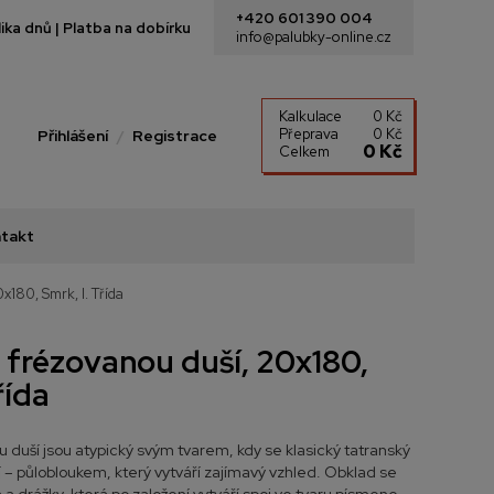
+420 601 390 004
ka dnů | Platba na dobírku
info@palubky-online.cz
Kalkulace
0 Kč
Přeprava
0 Kč
Přihlášení
Registrace
0 Kč
Celkem
takt
x180, Smrk, I. Třída
 frézovanou duší, 20x180,
řída
u duší jsou atypický svým tvarem, kdy se klasický tatranský
duší – půlobloukem, který vytváří zajímavý vzhled. Obklad se