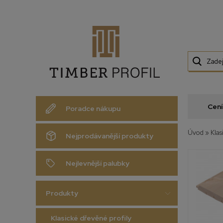
Cení
Poradce nákupu
Úvod
»
Klas
Nejprodávanější produkty
Nejlevnější palubky
Produkty
Klasické dřevěné profily