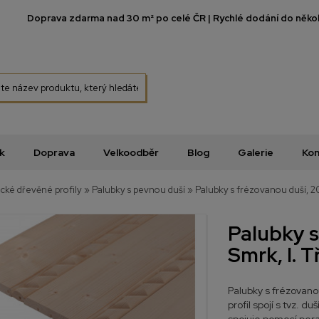
Doprava zdarma nad 30 m² po celé ČR | Rychlé dodání do několi
k
Doprava
Velkoodběr
Blog
Galerie
Kon
ické dřevěné profily
»
Palubky s pevnou duší
»
Palubky s frézovanou duší, 20
Palubky s
Smrk, I. T
Palubky s frézovano
profil spojí s tvz. 