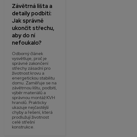
Závětrná lišta a
detaily podbití:
Jak správně
ukončit střechu,
aby do ní
nefoukalo?
Odborný článek
vysvětluje, proč je
správné zakončení
střechy zásadní pro
životnost krovu a
energetickou stabilitu
domu. Zaměřuje se na
závětrnou lištu, podbití,
výběr materiálů a
správnou montáž KVH
hranolů. Prakticky
ukazuje nejčastější
chyby a řešení, která
prodlužují životnost
celé střešní
konstrukce.