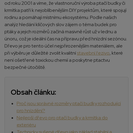
od roku 2001 a víme, že vlastnoruční výroba ptačí budky či
krmítka patří k nejoblíbenějším DIY projektům, které spojují
rodinu a pomáhají místnímu ekosystému. Podle našich
analýz hledání klíčových slov zájem o téma budek pro
ptáky a jejich rozměrů začíná masivně růst už v lednu a
únoru, což je ideální čas na přípravu před hnízdní sezónou.
Dřevo je pro tento účel nejpřirozenějším materiálem, ale
při výběru je důležité zvolit kvalitní
stavební řezivo
, které
není ošetřené toxickou chemií a poskytne ptactvu
bezpečné útočiště.
Obsah článku:
Proč jsou správné rozměry ptačí budky rozhodující
pro hnízdění?
Nejlepší dřevo pro ptačí budky a krmítka do
exteriéru
Technicky sušené dřevo jako základ stabilní a