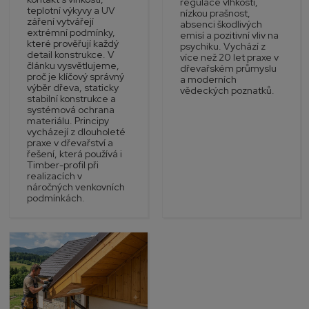
regulace vlhkosti,
teplotní výkyvy a UV
nízkou prašnost,
záření vytvářejí
absenci škodlivých
extrémní podmínky,
emisí a pozitivní vliv na
které prověřují každý
psychiku. Vychází z
detail konstrukce. V
více než 20 let praxe v
článku vysvětlujeme,
dřevařském průmyslu
proč je klíčový správný
a moderních
výběr dřeva, staticky
vědeckých poznatků.
stabilní konstrukce a
systémová ochrana
materiálu. Principy
vycházejí z dlouholeté
praxe v dřevařství a
řešení, která používá i
Timber-profil při
realizacích v
náročných venkovních
podmínkách.