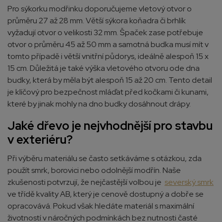
Pro sýkorku modřinku doporučujeme vletový otvor o
průměru 27 až 28 mm. Větší sýkora koňadra či brhlík
vyžadují otvor o velikosti 32 mm. Špaček zase potřebuje
otvor o průměru 45 až 50 mm a samotná budka musí mít v
tomto případě i větší vnitřní půdorys, ideálně alespoň 15 x
15 cm. Důležitá je také výška vletového otvoru ode dna
budky, která by měla být alespoň 15 až 20 cm. Tento detail
je klíčový pro bezpečnost mláďat před kočkami či kunami,
které by jinak mohly na dno budky dosáhnout drápy.
Jaké dřevo je nejvhodnější pro stavbu
v exteriéru?
Při výběru materiálu se často setkáváme s otázkou, zda
použít smrk, borovici nebo odolnější modřín. Naše
zkušenosti potvrzují, že nejčastější volbou je
severský smrk
ve třídě kvality AB, který je cenově dostupný a dobře se
opracovává. Pokud však hledáte materiál s maximální
životností v náročných podmínkách bez nutnosti časté