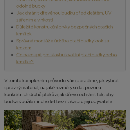
odolné budky
Jak chránit dřevěnou budku před deštěm, UV
zářením a vlhkostí
Důležité konstrukční prvky bezpečných ptačích
krmítek
Správná montáž a údržba ptačí budky krok za
krokem
Co nakoupit pro stavbu kvalitní ptačí budky nebo
krmítka?
V tomto komplexním průvodci vám poradíme, jak vybrat
správný materiál, na jaké rozměry si dát pozor u
konkrétních druhů ptáků a jak dřevo ochránit tak, aby
budka sloužila mnoho let bez rizika pro její obyvatele.