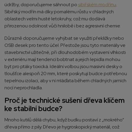
údržby, doporučujeme sáhnout po
sibiřském modřínu
.
Sibiřský modřín má díky pomalému růstu v chladných
oblastech velmi husté letokruhy, což mu dodává
přirozenou odolnost vůči hnilobě i bez agresivní chemie.
Důrazně doporučujeme vyhýbat se využití překližky nebo
OSB desek pro tento účel. Přestože jsou tyto materiály ve
stavebnictví užitečné, při dlouhodobém vystavení vlhkosti
v exteriéru mají tendenci bobtnat a jejich lepidla mohou
být pro ptáky toxická. Ideální volbou jsou masivní desky o
tloušťce alespoň 20 mm, které poskytují budce potřebnou
tepelnou izolaci, aby v ní mláďata během chladných jarních
nocí neprochladla.
Proč je technické sušení dřeva klíčem
ke stabilní budce?
Mnoho kutilů dělá chybu, když budku postaví z „mokrého“
dřeva přímo z pily. Dřevo je hygroskopický materiál, což