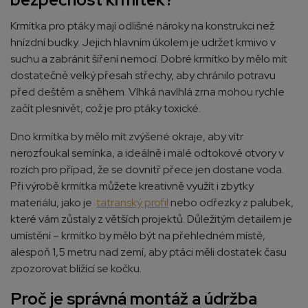
Krmítka pro ptáky mají odlišné nároky na konstrukci než
hnízdní budky. Jejich hlavním úkolem je udržet krmivo v
suchu a zabránit šíření nemocí. Dobré krmítko by mělo mít
dostatečně velký přesah střechy, aby chránilo potravu
před deštěm a sněhem. Vlhká navlhlá zrna mohou rychle
začít plesnivět, což je pro ptáky toxické.
Dno krmítka by mělo mít zvýšené okraje, aby vítr
nerozfoukal semínka, a ideálně i malé odtokové otvory v
rozích pro případ, že se dovnitř přece jen dostane voda.
Při výrobě krmítka můžete kreativně využít i zbytky
materiálu, jako je
tatranský profil
nebo odřezky z palubek,
které vám zůstaly z větších projektů. Důležitým detailem je
umístění – krmítko by mělo být na přehledném místě,
alespoň 1,5 metru nad zemí, aby ptáci měli dostatek času
zpozorovat blížící se kočku.
Proč je správná montáž a údržba