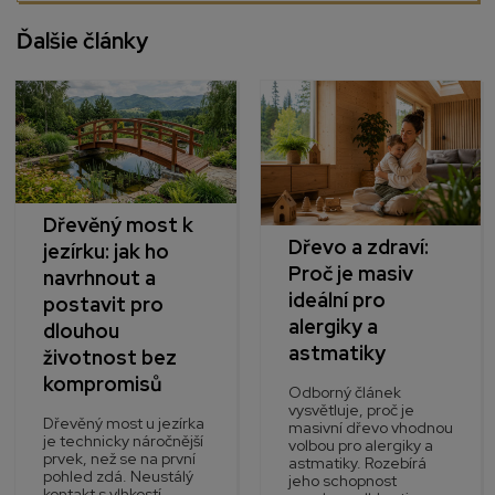
Ďalšie články
Dřevěný most k
Dřevo a zdraví:
jezírku: jak ho
Proč je masiv
navrhnout a
ideální pro
postavit pro
alergiky a
dlouhou
astmatiky
životnost bez
kompromisů
Odborný článek
vysvětluje, proč je
Dřevěný most u jezírka
masivní dřevo vhodnou
je technicky náročnější
volbou pro alergiky a
prvek, než se na první
astmatiky. Rozebírá
pohled zdá. Neustálý
jeho schopnost
kontakt s vlhkostí,