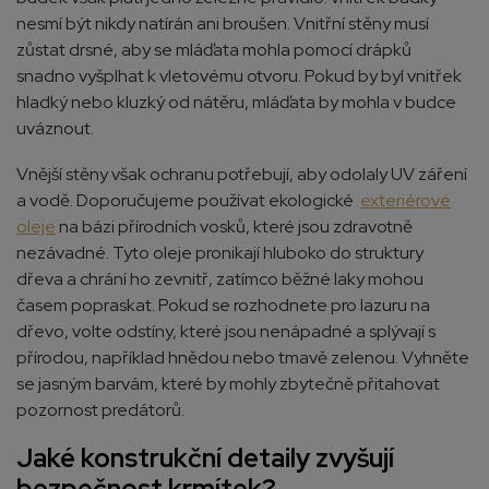
nesmí být nikdy natírán ani broušen. Vnitřní stěny musí
zůstat drsné, aby se mláďata mohla pomocí drápků
snadno vyšplhat k vletovému otvoru. Pokud by byl vnitřek
hladký nebo kluzký od nátěru, mláďata by mohla v budce
uváznout.
Vnější stěny však ochranu potřebují, aby odolaly UV záření
a vodě. Doporučujeme používat ekologické
exteriérové
oleje
na bázi přírodních vosků, které jsou zdravotně
nezávadné. Tyto oleje pronikají hluboko do struktury
dřeva a chrání ho zevnitř, zatímco běžné laky mohou
časem popraskat. Pokud se rozhodnete pro lazuru na
dřevo, volte odstíny, které jsou nenápadné a splývají s
přírodou, například hnědou nebo tmavě zelenou. Vyhněte
se jasným barvám, které by mohly zbytečně přitahovat
pozornost predátorů.
Jaké konstrukční detaily zvyšují
bezpečnost krmítek?