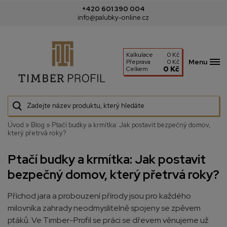
+420 601 390 004
info@palubky-online.cz
Kalkulace
0 Kč
Menu
Přeprava
0 Kč
0 Kč
Celkem
Úvod
»
Blog
»
Ptačí budky a krmítka: Jak postavit bezpečný domov,
který přetrvá roky?
Ptačí budky a krmítka: Jak postavit
bezpečný domov, který přetrvá roky?
Příchod jara a probouzení přírody jsou pro každého
milovníka zahrady neodmyslitelně spojeny se zpěvem
ptáků. Ve
Timber-Profil
se práci se dřevem věnujeme už