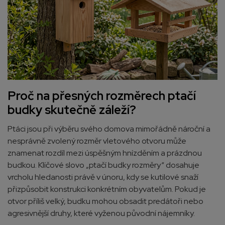
Proč na přesných rozměrech ptačí
budky skutečně záleží?
Ptáci jsou při výběru svého domova mimořádně nároční a
nesprávně zvolený rozměr vletového otvoru může
znamenat rozdíl mezi úspěšným hnízděním a prázdnou
budkou. Klíčové slovo „ptačí budky rozměry“ dosahuje
vrcholu hledanosti právě v únoru, kdy se kutilové snaží
přizpůsobit konstrukci konkrétním obyvatelům. Pokud je
otvor příliš velký, budku mohou obsadit predátoři nebo
agresivnější druhy, které vyženou původní nájemníky.