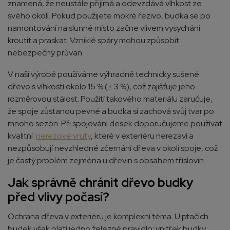
znamená, že neustále přijímá a odevzdává vlhkost ze
svého okolí. Pokud použijete mokré řezivo, budka se po
namontování na slunné místo začne vlivem vysychání
kroutit a praskat. Vzniklé spáry mohou způsobit
nebezpečný průvan.
V naší výrobě používáme výhradně technicky sušené
dřevo s vlhkostí okolo 15 % (± 3 %), což zajišťuje jeho
rozměrovou stálost. Použití takového materiálu zaručuje,
že spoje zůstanou pevné a budka si zachová svůj tvar po
mnoho sezón. Při spojování desek doporučujeme používat
kvalitní
nerezové vruty
, které v exteriéru nerezaví a
nezpůsobují nevzhledné zčernání dřeva v okolí spoje, což
je častý problém zejména u dřevin s obsahem tříslovin.
Jak správně chránit dřevo budky
před vlivy počasí?
Ochrana dřeva v exteriéru je komplexní téma. U ptačích
budek však platí jedno železné pravidlo: vnitřek budky