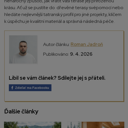
nenáročný způsob, jak vrátit vaší terase její přirozenou
krásu. Ať už se pustíte do dřevěné terasy svépomocí nebo
hledáte nejlevnější tatranský profil pro jiné projekty, klíčem
k úspěchu je kvalitní materiál a správná následná péče.
Autor článku:
Roman Jadroň
Publikováno:
9. 4. 2026
Líbil se vám článek? Sdílejte jej s přáteli.
Zdieľať ma Facebooku
Ďalšie články