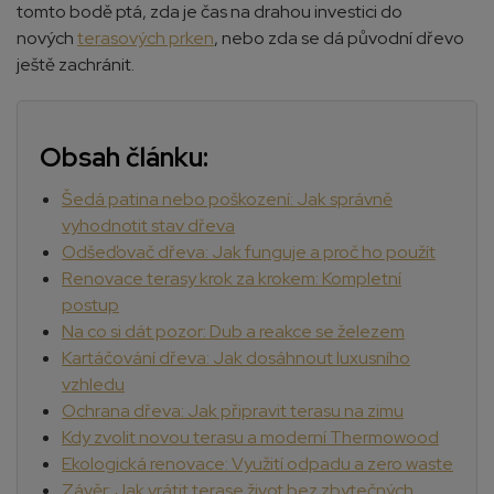
tomto bodě ptá, zda je čas na drahou investici do
nových
terasových prken
, nebo zda se dá původní dřevo
ještě zachránit.
Obsah článku:
Šedá patina nebo poškození: Jak správně
vyhodnotit stav dřeva
Odšeďovač dřeva: Jak funguje a proč ho použít
Renovace terasy krok za krokem: Kompletní
postup
Na co si dát pozor: Dub a reakce se železem
Kartáčování dřeva: Jak dosáhnout luxusního
vzhledu
Ochrana dřeva: Jak připravit terasu na zimu
Kdy zvolit novou terasu a moderní Thermowood
Ekologická renovace: Využití odpadu a zero waste
Závěr: Jak vrátit terase život bez zbytečných