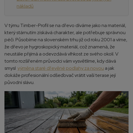
nákladů
V týmu Timber-Profil se na dřevo díváme jako na materiál,
který stárnutím získává charakter, ale potřebuje správnou
péči. Působíme na slovenském trhu již od roku 2001 a víme,
že dřevo je hygroskopický materiál, což znamená, že
neustále přijímá a odevzdává vlhkost ze svého okolí. V
tomto rozšířeném průvodci vám vysvětlíme, kdy dává
smysl
výměna staré dřevěné podlahy za novou
a jak
dokáže profesionální odšeďovač vrátit vaší terase její
původní slávu.