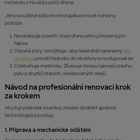
nečistoty z hloubky pórů dřeva.
Jeho použití je klíčové před aplikací nové ochrany,
protože:
Neutralizuje povrch: Vrací dřevu jeho přirozený pH
faktor.
Otevírá póry: Umožňuje, aby následně nanesený
olej
na dřevo
pronikl hluboko do struktury a neolupoval se.
Odstraňuje mastnotu: Zbavuje terasu nánosů prachu,
pylu a zbytků starých, zoxidovaných olejů.
Návod na profesionální renovaci krok
za krokem
Aby byl výsledek trvanlivý, musíte dodržet správný
technologický postup.
1. Příprava a mechanické očištění