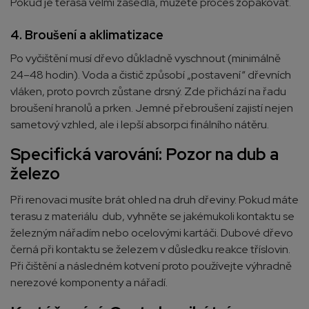
Pokud je terasa velmi zašedlá, můžete proces zopakovat.
4. Broušení a aklimatizace
Po vyčištění musí dřevo důkladně vyschnout (minimálně
24–48 hodin). Voda a čistič způsobí „postavení“ dřevních
vláken, proto povrch zůstane drsný. Zde přichází na řadu
broušení hranolů a prken. Jemné přebroušení zajistí nejen
sametový vzhled, ale i lepší absorpci finálního nátěru.
Specifická varování: Pozor na dub a
železo
Při renovaci musíte brát ohled na druh dřeviny. Pokud máte
terasu z materiálu dub, vyhněte se jakémukoli kontaktu se
železným nářadím nebo ocelovými kartáči. Dubové dřevo
černá při kontaktu se železem v důsledku reakce tříslovin.
Při čištění a následném kotvení proto používejte výhradně
nerezové komponenty a nářadí.