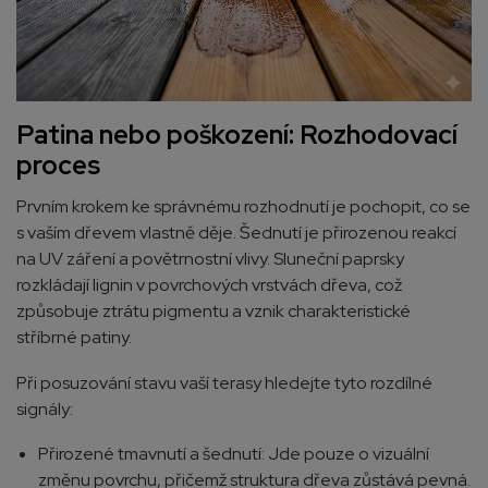
Patina nebo poškození: Rozhodovací
proces
Prvním krokem ke správnému rozhodnutí je pochopit, co se
s vaším dřevem vlastně děje. Šednutí je přirozenou reakcí
na UV záření a povětrnostní vlivy. Sluneční paprsky
rozkládají lignin v povrchových vrstvách dřeva, což
způsobuje ztrátu pigmentu a vznik charakteristické
stříbrné patiny.
Při posuzování stavu vaší terasy hledejte tyto rozdílné
signály:
Přirozené tmavnutí a šednutí: Jde pouze o vizuální
změnu povrchu, přičemž struktura dřeva zůstává pevná.