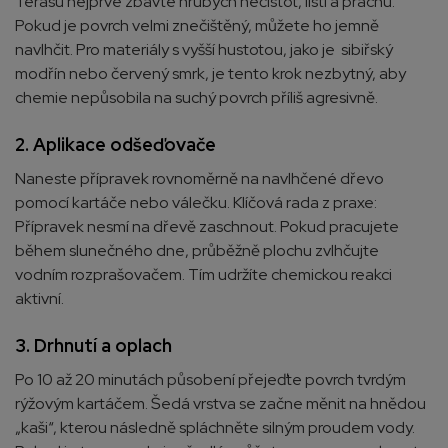
Terasu nejprve zbavte hrubých nečistot, listí a prachu.
Pokud je povrch velmi znečištěný, můžete ho jemně
navlhčit. Pro materiály s vyšší hustotou, jako je sibiřský
modřín nebo červený smrk, je tento krok nezbytný, aby
chemie nepůsobila na suchý povrch příliš agresivně.
2. Aplikace odšeďovače
Naneste přípravek rovnoměrně na navlhčené dřevo
pomocí kartáče nebo válečku. Klíčová rada z praxe:
Přípravek nesmí na dřevě zaschnout. Pokud pracujete
během slunečného dne, průběžně plochu zvlhčujte
vodním rozprašovačem. Tím udržíte chemickou reakci
aktivní.
3. Drhnutí a oplach
Po 10 až 20 minutách působení přejeďte povrch tvrdým
rýžovým kartáčem. Šedá vrstva se začne měnit na hnědou
„kaši“, kterou následně spláchněte silným proudem vody.