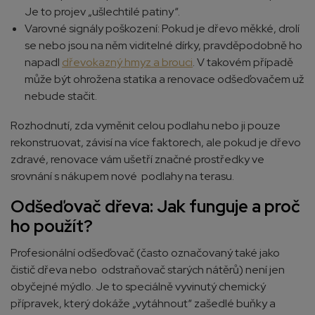
Je to projev „ušlechtilé patiny“.
Varovné signály poškození: Pokud je dřevo měkké, drolí
se nebo jsou na něm viditelné dírky, pravděpodobně ho
napadl
dřevokazný hmyz a brouci
. V takovém případě
může být ohrožena statika a renovace odšeďovačem už
nebude stačit.
Rozhodnutí, zda vyměnit celou podlahu nebo ji pouze
rekonstruovat, závisí na více faktorech, ale pokud je dřevo
zdravé, renovace vám ušetří značné prostředky ve
srovnání s nákupem nové podlahy na terasu.
Odšeďovač dřeva: Jak funguje a proč
ho použít?
Profesionální odšeďovač (často označovaný také jako
čistič dřeva nebo odstraňovač starých nátěrů) není jen
obyčejné mýdlo. Je to speciálně vyvinutý chemický
přípravek, který dokáže „vytáhnout“ zašedlé buňky a