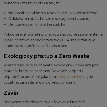
buněčnou strukturu dřeva tak, že:
Neabsorbuje vlhkost v takové míře jako běžné dřevo.
Odolává hnilobě a hmyzu i bez agresivní chemie.
Je rozměrově mimořádně stabilní.
Pokud se rozhodnete pro novou stavbu, nezapomeňte na
výběr certifikovaného řeziva třídy C24, které zaručuje
statickou bezpečnost vaší konstrukce.
Ekologický přístup a Zero Waste
V rámci renovace se chováte ekologicky – nevyhazujete
materiál, který lze zachránit. Dokonce i odpad z
případného broušení, jako jsou
piliny a hobliny
, najde
využití na zahradě jako mulč nebo při uzení.
Závěr
Renovace odšeďovačem je efektivní a finančně