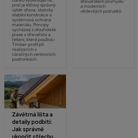
dřevařském průmyslu
proč je klíčový správný
a moderních
výběr dřeva, staticky
vědeckých poznatků.
stabilní konstrukce a
systémová ochrana
materiálu. Principy
vycházejí z dlouholeté
praxe v dřevařství a
řešení, která používá i
Timber-profil při
realizacích v
náročných venkovních
podmínkách.
Závětrná lišta a
detaily podbití:
Jak správně
ukončit střechu,