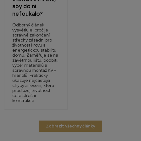
aby do ní
nefoukalo?
Odborný článek
vysvětluje, proč je
správné zakončení
střechy zásadní pro
životnost krovu a
energetickou stabilitu
domu. Zaměřuje se na
závětrnou lištu, podbití,
výběr materiálů a
správnou montáž KVH
hranolů. Prakticky
ukazuje nejčastější
chyby a řešení, která
prodlužují životnost
celé střešní
konstrukce.
Zobrazit všechny články