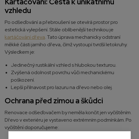
Kartáčování: Cesta k unikátnímu
vzhledu
Po odšeďování a přebroušení se otevírá prostor pro
estetická vylepšení. Stále oblíbenější technikou je
kartáčování dřeva
. Tato úprava mechanicky odstraní
měkké části jarního dřeva, čímž vystoupí tvrdší letokruhy.
Výsledkem je:
Jedinečný rustikální vzhled s hlubokou texturou.
Zvýšená odolnost povrchu vůči mechanickému
poškození.
Lepší přilnavost pro lazuru na dřevo nebo olej.
Ochrana před zimou a škůdci
Renovace odšeďovačem by neměla končit jen vyčištěním.
Dřevo v exteriéru je vystaveno extrémním podmínkám. Po
vyčištění doporučujeme: