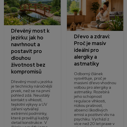
Dřevěný most k
Dřevo a zdraví:
jezírku: jak ho
Proč je masiv
navrhnout a
ideální pro
postavit pro
alergiky a
dlouhou
astmatiky
životnost bez
kompromisů
Odborný článek
vysvětluje, proč je
Dřevěný most u jezírka
masivní dřevo vhodnou
je technicky náročnější
volbou pro alergiky a
prvek, než se na první
astmatiky. Rozebírá
pohled zdá. Neustálý
jeho schopnost
kontakt s vlhkostí,
regulace vlhkosti,
teplotní výkyvy a UV
nízkou prašnost,
záření vytvářejí
absenci škodlivých
extrémní podmínky,
emisí a pozitivní vliv na
které prověřují každý
psychiku. Vychází z
detail konstrukce. V
více než 20 let praxe v
článku vysvětlujeme,