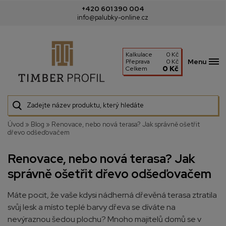
+420 601 390 004
info@palubky-online.cz
Kalkulace
0 Kč
Menu
Přeprava
0 Kč
0 Kč
Celkem
Úvod
»
Blog
»
Renovace, nebo nová terasa? Jak správně ošetřit
dřevo odšeďovačem
Renovace, nebo nová terasa? Jak
správně ošetřit dřevo odšeďovačem
Máte pocit, že vaše kdysi nádherná dřevěná terasa ztratila
svůj lesk a místo teplé barvy dřeva se díváte na
nevýraznou šedou plochu? Mnoho majitelů domů se v