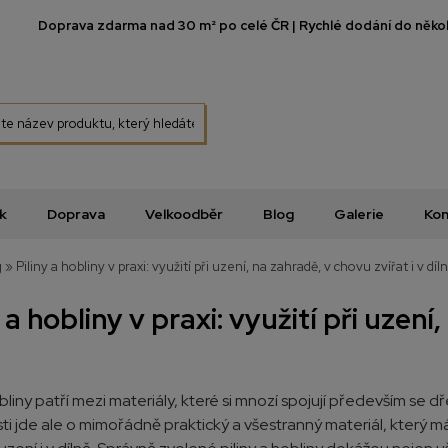
Doprava zdarma nad 30 m² po celé ČR | Rychlé dodání do několi
k
Doprava
Velkoodběr
Blog
Galerie
Kon
g
»
Piliny a hobliny v praxi: využití při uzení, na zahradě, v chovu zvířat i v díl
y a hobliny v praxi: využití při uzení
obliny patří mezi materiály, které si mnozí spojují především se 
ti jde ale o mimořádně praktický a všestranný materiál, který 