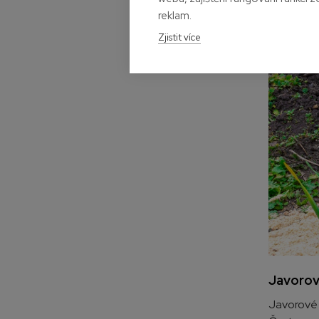
reklam.
Zjistit více
Javorové
Javorové h