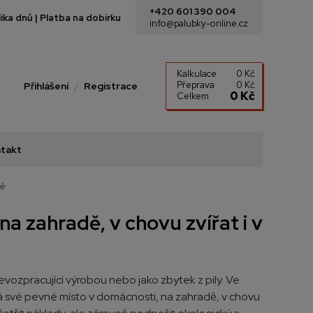
+420 601 390 004
ka dnů | Platba na dobírku
info@palubky-online.cz
Kalkulace
0 Kč
Přeprava
0 Kč
Přihlášení
Registrace
0 Kč
Celkem
takt
ně
, na zahradě, v chovu zvířat i v
dřevozpracující výrobou nebo jako zbytek z pily. Ve
má své pevné místo v domácnosti, na zahradě, v chovu