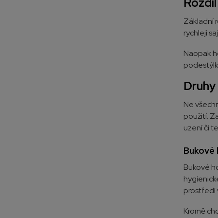
Rozdíl
Základní r
rychleji s
Naopak hob
podestýlk
Druhy 
Ne všechny
použití. Z
uzení či t
Bukové h
Bukové hob
hygienick
prostředí 
Kromě chov