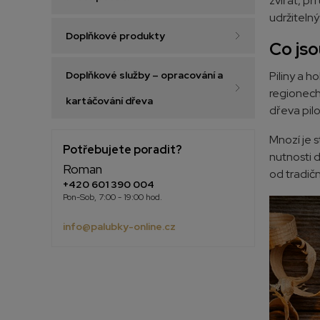
zvířat, př
udržitelný
Doplňkové produkty
Co jso
Piliny a h
Doplňkové služby – opracování a
regionech,
kartáčování dřeva
dřeva pilo
Mnozí je s
Potřebujete poradit?
nutnosti d
Roman
od tradičn
+420 601 390 004
Pon-Sob, 7:00 - 19:00 hod.
info@palubky-online.cz