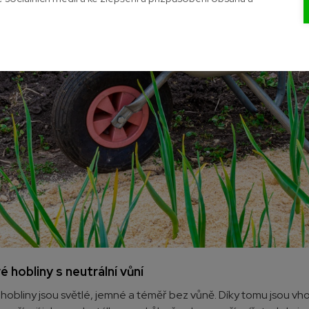
 hobliny s neutrální vůní
obliny jsou světlé, jemné a téměř bez vůně. Díky tomu jsou vhod