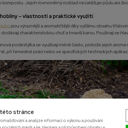
o kompostu. Jejich rovnoměrný rozklad nezatěžuje půdu ani život
obliny – vlastnosti a praktické využití
dubu
jsou výraznější a aromatičtější díky vyššímu obsahu tříslovi
dodávají charakteristickou chuť a tmavší barvu. Používají se hlav
inová podestýlka se využívají méně často, protože jejich aroma
ílně, při řemeslné práci nebo ve specifických technických aplikac
 této stránce
omažďování a analýze informací o výkonu a používání
e sociálních médií a ke zlepšení a přizpůsobení obsahu a