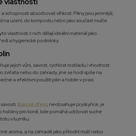
é vlastnosti
ře a schopnosti absorbovat vlhkost. Piliny jsou jemnější,
íklad na uzení, do kompostu nebo jako součást mulče.
o vlastnosti z nich dělají ideální materiál jako
tředí a hygienické podmínky.
blin
ňuje jejich vůni, savost, rychlost rozkladu i vhodnost
o zvířata nebo do zahrady, jiné se hodí spíše na
čné a efektivní použití pilin a hoblín v praxi.
 savosti.
Bukové dřevo
neobsahuje pryskyřice, je
ako hobliny pro koně, kde pomáhá udržovat suché
totu v kurníku.
jemné aroma, a na zahradě jako přírodní mulč nebo