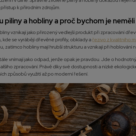
i uzení i v dílně. Správně zvolené piliny a hobliny dokážou nejen
 přístup k přírodním zdrojům.
u piliny a hobliny a proč bychom je nemě
obliny vznikají jako přirozený vedlejší produkt při zpracování dř
 kde se vyrábějí dřevěné profily, obklady a
řezivo z kvalitního 
u, zatímco hobliny mají hrubší strukturu a vznikají při hoblování 
tále vnímají jako odpad, jenže opak je pravdou. Jde o hodnotný 
alšího zpracování. Právě díky své dostupnosti a nízké ekologické
ích způsobů využití až po moderní řešení.