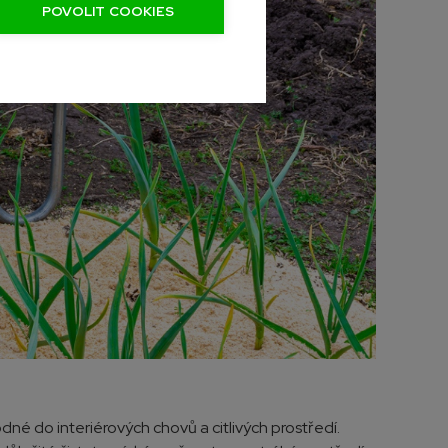
POVOLIT COOKIES
né do interiérových chovů a citlivých prostředí.