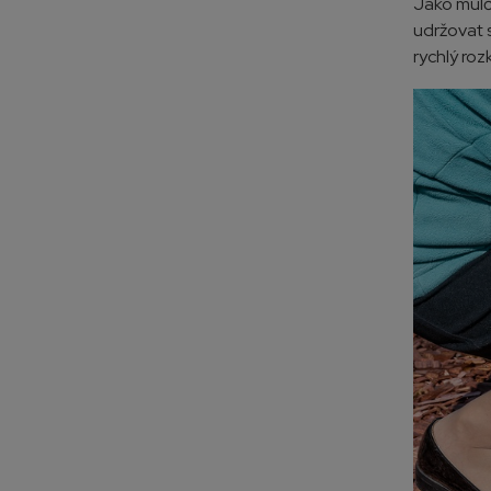
Jako mulč 
udržovat s
rychlý roz