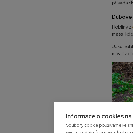
přísada d
Dubové h
Hobliny z
masa, kde 
Jako hobl
mívají v d
Informace o cookies na
Soubory cookie používáme ke shr
webu, zajištění fungování funkcí z