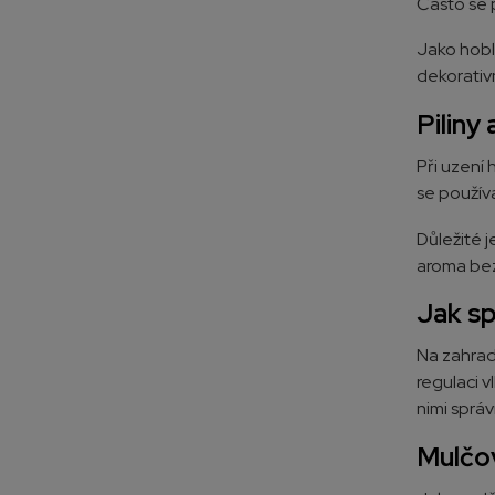
Často se p
Jako hobl
dekorativ
Piliny
Při uzení 
se použív
Důležité j
aroma bez 
Jak sp
Na zahradě
regulaci v
nimi sprá
Mulčov