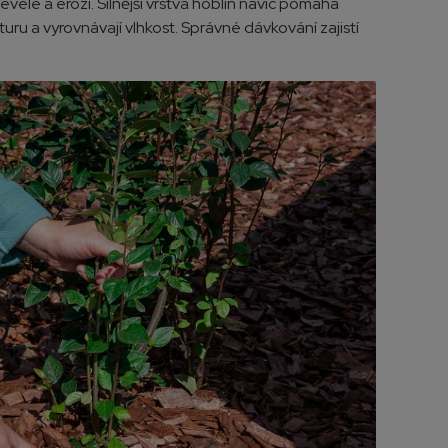
vele a erozí. Silnější vrstva hoblín navíc pomáhá
turu a vyrovnávají vlhkost. Správné dávkování zajistí