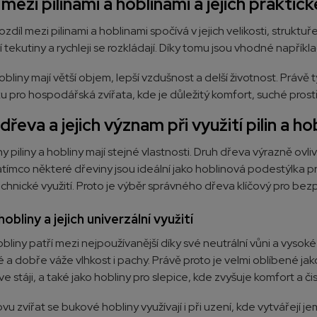
 mezi pilinami a hoblinami a jejich praktick
ozdíl mezi pilinami a hoblinami spočívá v jejich velikosti, struktu
ají tekutiny a rychleji se rozkládají. Díky tomu jsou vhodné např
liny mají větší objem, lepší vzdušnost a delší životnost. Právě tyt
u pro hospodářská zvířata, kde je důležitý komfort, suché pros
dřeva a jejich význam při využití pilin a ho
 piliny a hobliny mají stejné vlastnosti. Druh dřeva výrazně ovliv
atímco některé dřeviny jsou ideální jako hoblinová podestýlka pr
echnické využití. Proto je výběr správného dřeva klíčový pro bezpe
obliny a jejich univerzální využití
liny patří mezi nejpoužívanější díky své neutrální vůni a vysoké
é a dobře váže vlhkost i pachy. Právě proto je velmi oblíbené j
ve stáji, a také jako hobliny pro slepice, kde zvyšuje komfort a čis
u zvířat se bukové hobliny využívají i při uzení, kde vytvářejí 