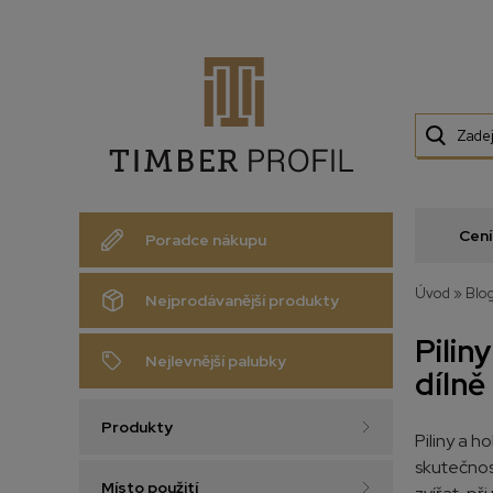
Cení
Poradce nákupu
Úvod
»
Blo
Nejprodávanější produkty
Pilin
Nejlevnější palubky
dílně
Produkty
Piliny a h
skutečnos
Místo použití