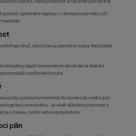
ůležitá čistota, nízká prašnost a neutrální prostředí.
ch pachů. Uplatnění najdou i v domácnosti nebo při
 materiál.
ost
l ovlivňuje chuť, vůni i barvu uzeného masa. Nejčastěji
rodní piliny zajistí rovnoměrné doutnání a stabilní
ují pomalejší uvolňování kouře.
ě
á vrstva půdy, pomocný materiál do kompostu nebo pro
 biologickou rovnováhu. Je však důležité pracovat s
at je s trávou, listím nebo kompostem.
í pilin