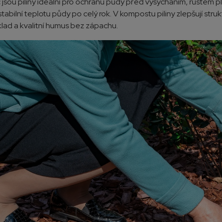
jsou piliny ideální pro ochranu půdy před vysycháním, růstem ple
tabilní teplotu půdy po celý rok.
V kompostu piliny zlepšují struk
klad a kvalitní humus bez zápachu.