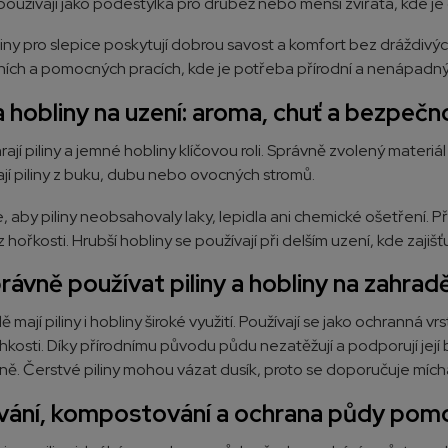
oužívají jako podestýlka pro drůbež nebo menší zvířata, kde je d
iny pro slepice poskytují dobrou savost a komfort bez dráždivý
ních a pomocných pracích, kde je potřeba přírodní a nenápadný
 a hobliny na uzení: aroma, chuť a bezpečn
hrají piliny a jemné hobliny klíčovou roli. Správně zvolený materiá
ají piliny z buku, dubu nebo ovocných stromů.
e, aby piliny neobsahovaly laky, lepidla ani chemické ošetření. Pří
hořkosti. Hrubší hobliny se používají při delším uzení, kde zajišť
rávně používat piliny a hobliny na zahrad
 mají piliny i hobliny široké využití. Používají se jako ochrann
lhkosti. Díky přírodnímu původu půdu nezatěžují a podporují její
vně. Čerstvé piliny mohou vázat dusík, proto se doporučuje mích
ání, kompostování a ochrana půdy pomoc