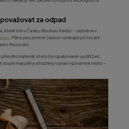
 ušetřit náklady, ale zároveň podpořit ekologický a
li považovat za odpad
eva, které má v Česku dlouhou tradici – zejména v
masivu
. Piliny jsou jemné částice vznikající při řezání
nebo frézování.
přírodní materiál, který lze opakovaně využít bez
 stopě mají piliny a hobliny v praxi významné místo –