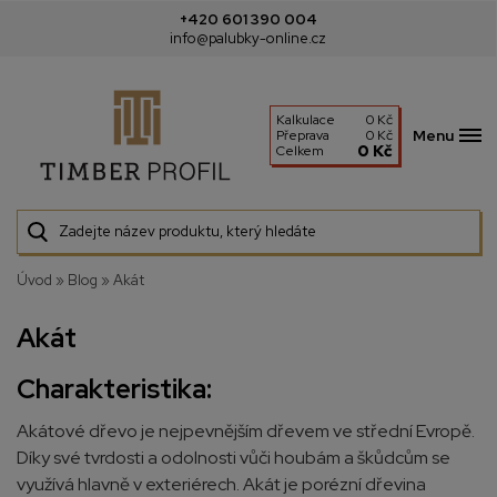
+420 601 390 004
info@palubky-online.cz
Kalkulace
0 Kč
Menu
Přeprava
0 Kč
0 Kč
Celkem
Úvod
»
Blog
»
Akát
Akát
Charakteristika:
Akátové dřevo je nejpevnějším dřevem ve střední Evropě.
Díky své tvrdosti a odolnosti vůči houbám a škůdcům se
využívá hlavně v exteriérech. Akát je porézní dřevina