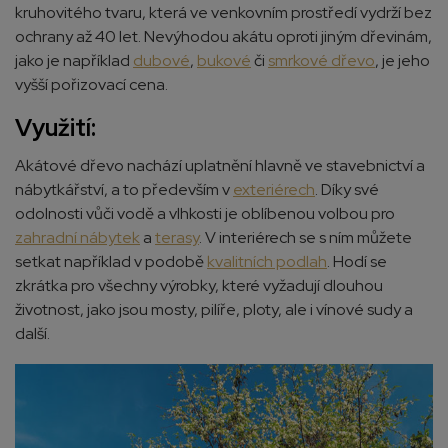
kruhovitého tvaru, která ve venkovním prostředí vydrží bez
ochrany až 40 let. Nevýhodou akátu oproti jiným dřevinám,
jako je například
dubové
,
bukové
či
smrkové dřevo
, je jeho
vyšší pořizovací cena
.
Využití:
Akátové dřevo nachází uplatnění hlavně ve stavebnictví a
nábytkářství, a to především v
exteriérech
. Díky své
odolnosti vůči vodě a vlhkosti je oblíbenou volbou pro
zahradní nábytek
a
terasy
. V interiérech se s ním můžete
setkat například v podobě
kvalitních podlah
. Hodí se
zkrátka pro všechny výrobky, které vyžadují dlouhou
životnost, jako jsou mosty, pilíře, ploty, ale i vínové sudy a
další
.