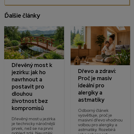
Ďalšie články
Dřevěný most k
Dřevo a zdraví:
jezírku: jak ho
Proč je masiv
navrhnout a
ideální pro
postavit pro
alergiky a
dlouhou
astmatiky
životnost bez
kompromisů
Odborný článek
vysvětluje, proč je
Dřevěný most u jezírka
masivní dřevo vhodnou
je technicky náročnější
volbou pro alergiky a
prvek, než se na první
astmatiky. Rozebírá
pohled zdá. Neustálý