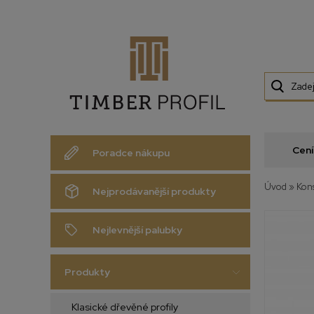
Cení
Poradce nákupu
Úvod
»
Kons
Nejprodávanější produkty
Nejlevnější palubky
Produkty
Klasické dřevěné profily