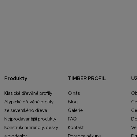
Produkty
TIMBER PROFIL
Už
Klasické dřevěné profily
O nás
Ob
Atypické dřevěné profily
Blog
Ce
ze severského dřeva
Galerie
Ce
Nejprodávanější produkty
FAQ
Do
Konstrukční hranoly, desky
Kontakt
Ve
a biodesky
Poradce nákupu
Dr