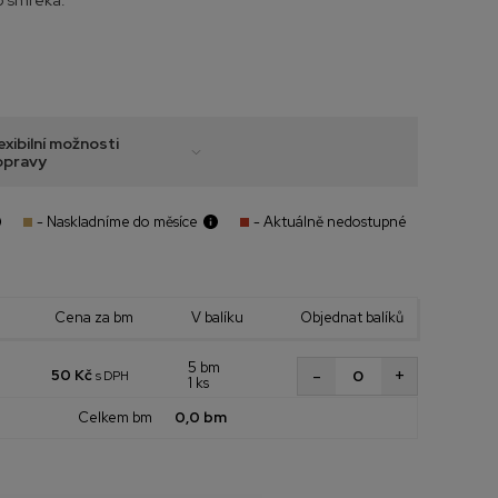
o smreka.
exibilní možnosti
opravy
- Naskladníme do měsíce
- Aktuálně nedostupné
Cena za bm
V balíku
Objednat balíků
5 bm
+
-
50 Kč
s DPH
1 ks
Celkem bm
0,0 bm