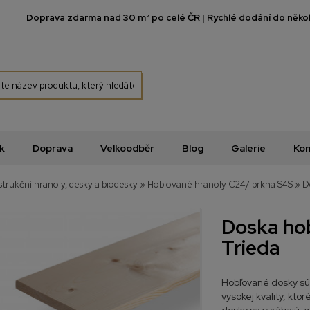
Doprava zdarma nad 30 m² po celé ČR | Rychlé dodání do několi
k
Doprava
Velkoodběr
Blog
Galerie
Kon
trukční hranoly, desky a biodesky
»
Hoblované hranoly C24/ prkna S4S
»
D
Doska hob
Trieda
Hobľované dosky sú
vysokej kvality, kto