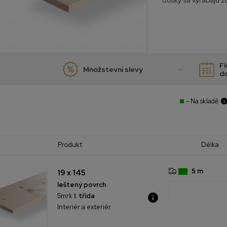
dosky sa vyrábajú z
Fl
Množstevní slevy
d
- Na skladě
Produkt
Délka
5 m
19 x 145
leštený povrch
Smrk
I. třída
Interiér a exteriér