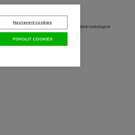
Nastavení cookies
- Naskladníme do měsíce
- Aktuálně nedostupné
POVOLIT COOKIES