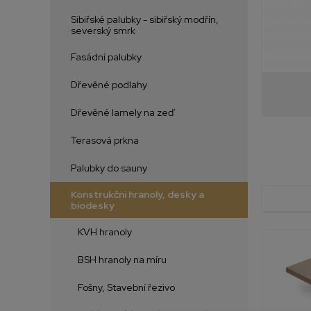
Sibiřské palubky - sibiřský modřín,
severský smrk
Fasádní palubky
Dřevěné podlahy
Dřevěné lamely na zeď
Terasová prkna
Palubky do sauny
Konstrukční hranoly, desky a
biodesky
KVH hranoly
BSH hranoly na míru
Fošny, Stavební řezivo