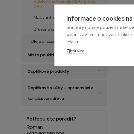
Hoblované hranoly C24/ prkna
S4S
Informace o cookies na
Masivní 3-vrstvé biodesky
Soubory cookie používáme ke shr
Dřevěné smrkové hranoly
webu, zajištění fungování funkcí z
Oleje a lazury na dřevo
reklam.
Zjistit více
Místo použití
Doplňkové produkty
Doplňkové služby – opracování a
kartáčování dřeva
Potřebujete poradit?
Roman
+420 601 390 004