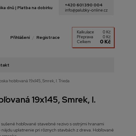
+420 601 390 004
ka dnů | Platba na dobírku
info@palubky-online.cz
Kalkulace
0 Kč
Přeprava
0 Kč
Přihlášení
Registrace
0 Kč
Celkem
takt
oska hobľovaná 19x145, Smrek, I. Trieda
ľovaná 19x145, Smrek, I.
 sušené hobľované stavebné rezivo s ostrými hranami
ré nájdu uplatnenie pri rôznych stavbách z dreva. Hobľované