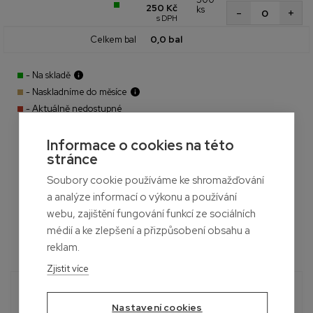
250 Kč
ks
+
-
s DPH
Celkem bal
0,0 bal
- Na skladě
- Naskladníme do měsíce
- Aktuálně nedostupné
Informace o cookies na této
stránce
Soubory cookie používáme ke shromažďování
a analýze informací o výkonu a používání
webu, zajištění fungování funkcí ze sociálních
médií a ke zlepšení a přizpůsobení obsahu a
reklam.
Zjistit více
Potřebujete poradit?
Nastavení cookies
Roman