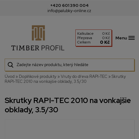
+420 601 390 004
info@palubky-online.cz
Kalkulace
0 Kč
Menu
Přeprava
0 Kč
0 Kč
Celkem
Úvod
»
Doplňkové produkty
»
Vruty do dřeva RAPI-TEC
»
Skrutky
RAPI-TEC 2010 na vonkajšie obklady, 3.5/30
Skrutky RAPI-TEC 2010 na vonkajšie
obklady, 3.5/30