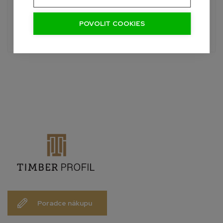
+420 601 390 004
Pon-Sob, 7:00 - 19:00 hod.
POVOLIT COOKIES
info@palubky-online.cz
Poradce nákupu