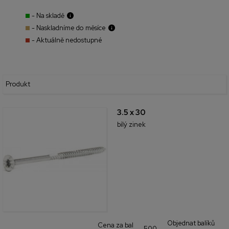
- Na skladě
- Naskladníme do měsíce
- Aktuálně nedostupné
Produkt
3.5 x 30
bílý zinek
Objednat balíků
Cena za bal
500