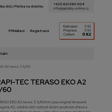
+420 601 390 004
ka dnů | Platba na dobírku
info@palubky-online.cz
Kalkulace
0 Kč
Přeprava
0 Kč
Přihlášení
Registrace
0 Kč
Celkem
takt
KO A2 nerez, 5.5/60
RAPI-TEC TERASO EKO A2
5/60
RASO EKO A2 nerez, 5.5/60mm jsou originál terasové
gorie A2, odolné vůči roztnutí vlivům pružnosti dřeva a