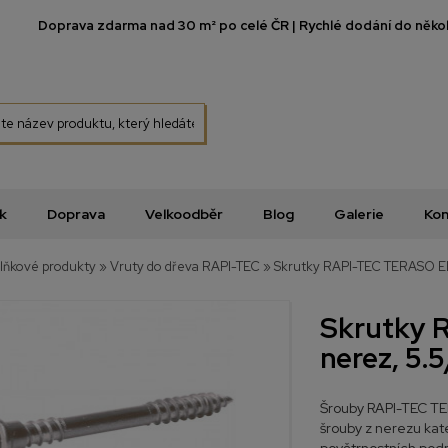
Doprava zdarma nad 30 m² po celé ČR | Rychlé dodání do několi
k
Doprava
Velkoodběr
Blog
Galerie
Kon
lňkové produkty
»
Vruty do dřeva RAPI-TEC
»
Skrutky RAPI-TEC TERASO E
Skrutky 
nerez, 5.
Šrouby RAPI-TEC TE
šrouby z nerezu kate