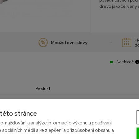
povětrnostních podm
dřevo jako červený s
Fl
Množstevní slevy
d
- Na skladě
Produkt
5.5 x 60
 této stránce
nerez A2
omažďování a analýze informací o výkonu a používání
e sociálních médií a ke zlepšení a přizpůsobení obsahu a