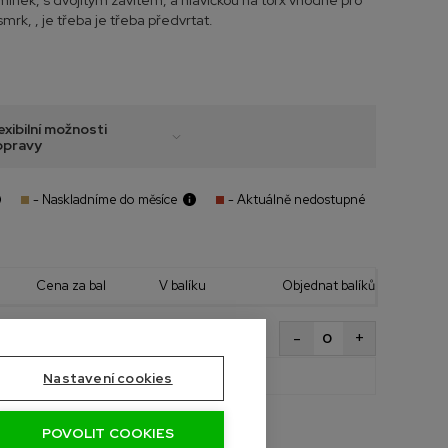
ínek, s dvojitým závitem, a hlavičkou na torx vhodné pro
mrk, , je třeba je třeba předvrtat.
exibilní možnosti
opravy
- Naskladníme do měsíce
- Aktuálně nedostupné
Cena za bal
V balíku
Objednat balíků
+
-
1 050 Kč
200 ks
s DPH
Celkem bal
0,0 bal
Nastavení cookies
POVOLIT COOKIES