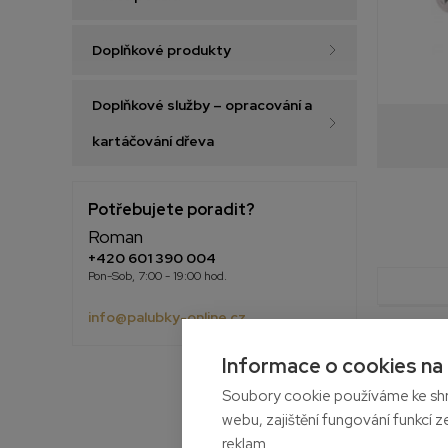
Doplňkové produkty
Doplňkové služby – opracování a
kartáčování dřeva
Potřebujete poradit?
Roman
+420 601 390 004
Pon-Sob, 7:00 - 19:00 hod.
info@palubky-online.cz
Informace o cookies na
Soubory cookie používáme ke shr
webu, zajištění fungování funkcí z
reklam.