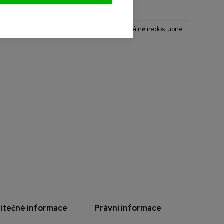
- Naskladníme do měsíce
- Aktuálně nedostupné
itečné informace
Právní informace