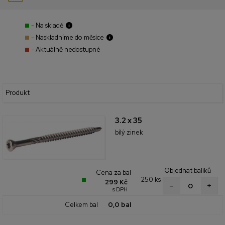
- Na skladě
- Naskladníme do měsíce
- Aktuálně nedostupné
Produkt
3.2 x 35
bílý zinek
Objednat balíků
Cena za bal
250 ks
299 Kč
+
-
s DPH
Celkem bal
0,0 bal