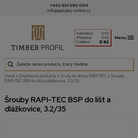
+420 601 390 004
info@palubky-online.cz
Kalkulace
0 Kč
Menu
Přeprava
0 Kč
0 Kč
Celkem
Úvod
»
Doplňkové produkty
»
Vruty do dřeva RAPI-TEC
»
Šrouby
RAPI-TEC BSP do líšt a dlážkovice, 3.2/35
Šrouby RAPI-TEC BSP do líšt a
dlážkovice, 3.2/35