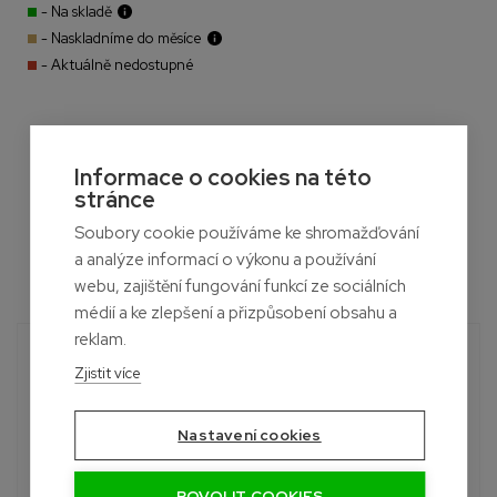
- Na skladě
- Naskladníme do měsíce
- Aktuálně nedostupné
Informace o cookies na této
stránce
Soubory cookie používáme ke shromažďování
a analýze informací o výkonu a používání
webu, zajištění fungování funkcí ze sociálních
médií a ke zlepšení a přizpůsobení obsahu a
reklam.
Potřebujete poradit?
Zjistit více
Roman
+420 601 390 004
Pon-Sob, 7:00 - 19:00 hod.
Nastavení cookies
info@palubky-online.cz
POVOLIT COOKIES