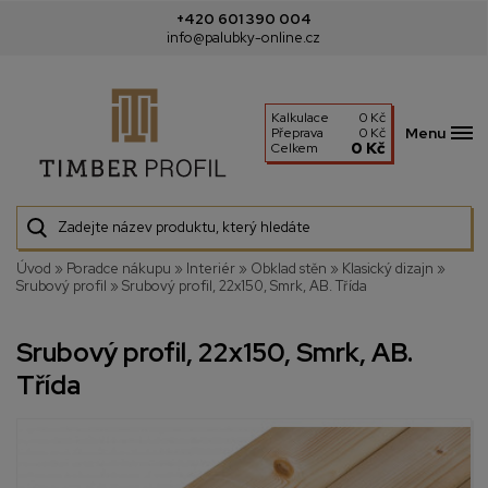
+420 601 390 004
info@palubky-online.cz
Kalkulace
0 Kč
Menu
Přeprava
0 Kč
0 Kč
Celkem
Úvod
»
Poradce nákupu
»
Interiér
»
Obklad stěn
»
Klasický dizajn
»
Srubový profil
»
Srubový profil, 22x150, Smrk, AB. Třída
Srubový profil, 22x150, Smrk, AB.
Třída