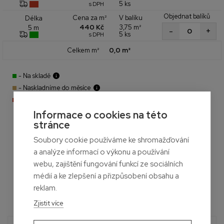
5 ks
s DPH
Objednat balíků
Cena za m²
V balíku
Délka
440 Kč
3,75 m²
5 m
+
-
5 ks
s DPH
Celkem m²
0,0 m²
- Na skladě
- Naskladníme do měsíce
- Aktuálně nedostupné
Informace o cookies na této
stránce
Soubory cookie používáme ke shromažďování
a analýze informací o výkonu a používání
webu, zajištění fungování funkcí ze sociálních
médií a ke zlepšení a přizpůsobení obsahu a
reklam.
Zjistit více