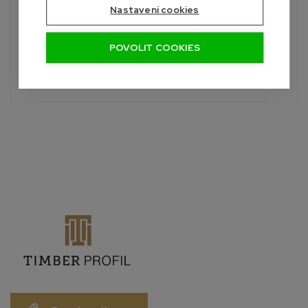
Potřebujete poradit?
Nastavení cookies
Roman
+420 601 390 004
POVOLIT COOKIES
Pon-Sob, 7:00 - 19:00 hod.
info@palubky-online.cz