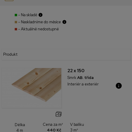
- Na skladě
- Naskladníme do měsíce
- Aktuálně nedostupné
Produkt
22 x 150
Smrk
AB. třída
Interiér a exteriér
Cena za m²
V balíku
Délka
440 Kč
3 m²
4 m